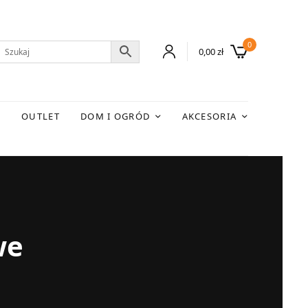
0
0,00
zł
E
OUTLET
DOM I OGRÓD
AKCESORIA
we