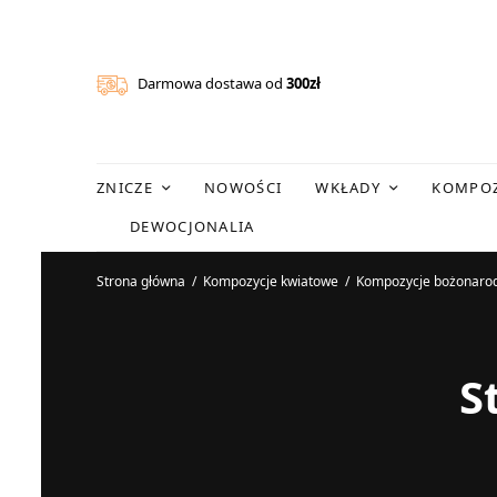
Darmowa dostawa od
300zł
ZNICZE
NOWOŚCI
WKŁADY
KOMPOZ
DEWOCJONALIA
Strona główna
/
Kompozycje kwiatowe
/
Kompozycje bożonaro
S