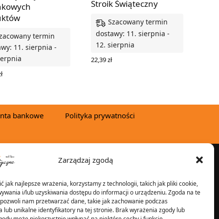
Stroik Świąteczny
nkowych
uktów
Szacowany termin
dostawy: 11. sierpnia -
zacowany termin
12. sierpnia
wy: 11. sierpnia -
ierpnia
22,39
zł
DODAJ DO KOSZYKA
ł
 DO KOSZYKA
nta bankowe
Polityka prywatności
Zarządzaj zgodą
YSYŁKA W:
 jak najlepsze wrażenia, korzystamy z technologii, takich jak pliki cookie,
ywania i/lub uzyskiwania dostępu do informacji o urządzeniu. Zgoda na te
 pozwoli nam przetwarzać dane, takie jak zachowanie podczas
 lub unikalne identyfikatory na tej stronie. Brak wyrażenia zgody lub
2025 © Znicz Polski -
gody może niekorzystnie wpłynąć na niektóre cechy i funkcje.