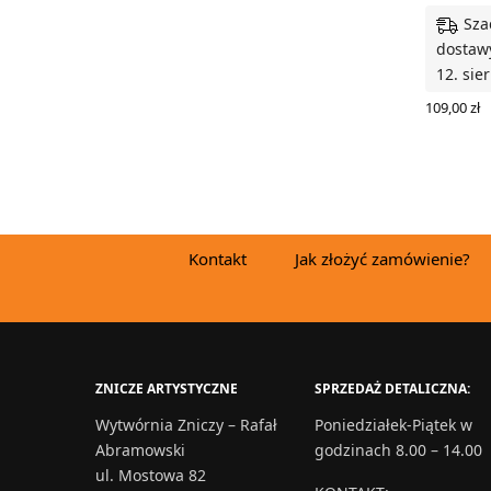
Sza
dostawy
12. sie
109,00
zł
DODAJ D
Kontakt
Jak złożyć zamówienie?
ZNICZE ARTYSTYCZNE
SPRZEDAŻ DETALICZNA:
Wytwórnia Zniczy – Rafał
Poniedziałek-Piątek w
Abramowski
godzinach 8.00 – 14.00
ul. Mostowa 82