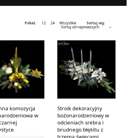
Pokaż
12
24
Wszystkie
Sortuj wg:
mna komozycja
Stroik dekoracyjny
narodzeniowa w
bożonarodzeniowy w
 czarnej
odcieniach srebra i
ystyce
brudnego błękitu z
trzema świecami