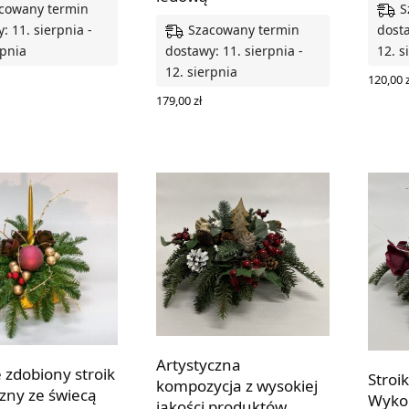
cowany termin
S
Szacowany termin
: 11. sierpnia -
dosta
rpnia
dostawy: 11. sierpnia -
12. s
12. sierpnia
120,00
z
O KOSZYKA
DODAJ
179,00
zł
DODAJ DO KOSZYKA
Artystyczna
 zdobiony stroik
Stroi
kompozycja z wysokiej
zny ze świecą
Wyko
jakości produktów