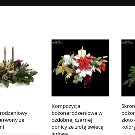
Kompozycja
Skro
rodzeniowy
bożonarodzeniowa w
bożo
zerwony ze
ozdobnej czarnej
złoto
mi
donicy ze złotą świecą
kolor
ledową