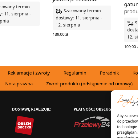
gatu
cowany termin
Szacowany termin
prod
: 11. sierpnia -
dostawy: 11. sierpnia -
rpnia
S
12. sierpnia
dosta
139,00
zł
O KOSZYKA
12. s
DODAJ DO KOSZYKA
109,00
z
DODAJ
Reklamacje i zwroty
Regulamin
Poradnik
Ko
Nota prawna
Zwrot produktu (odstąpienie od umowy)
DOSTAWĘ REALIZUJE:
PŁATNOŚCI OBSŁUGUJE:
W
Aby zapewnić
do przechow
technologie
przeglądania
wycofanie z