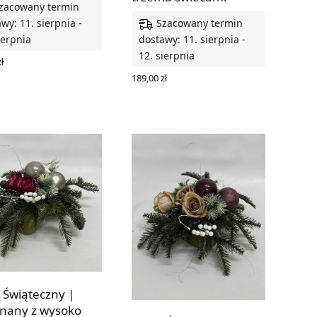
zacowany termin
Szacowany termin
wy: 11. sierpnia -
ierpnia
dostawy: 11. sierpnia -
12. sierpnia
ł
 DO KOSZYKA
189,00
zł
DODAJ DO KOSZYKA
k Świąteczny |
nany z wysoko