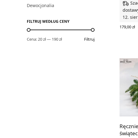
Sza
Dewocjonalia
dostawy
12. sie
FILTRUJ WEDŁUG CENY
179,00
zł
DODAJ D
Cena:
20 zł
—
190 zł
Filtruj
Ręcznie
świątec