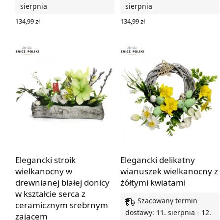
sierpnia
sierpnia
134,99
zł
134,99
zł
DODAJ DO KOSZYKA
DODAJ DO KOSZYKA
Elegancki stroik
Elegancki delikatny
wielkanocny w
wianuszek wielkanocny z
drewnianej białej donicy
żółtymi kwiatami
w kształcie serca z
Szacowany termin
ceramicznym srebrnym
dostawy: 11. sierpnia - 12.
zającem