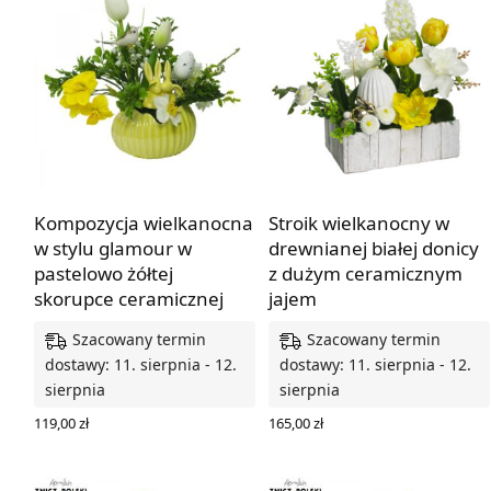
Kompozycja wielkanocna
Stroik wielkanocny w
w stylu glamour w
drewnianej białej donicy
pastelowo żółtej
z dużym ceramicznym
skorupce ceramicznej
jajem
Szacowany termin
Szacowany termin
dostawy: 11. sierpnia - 12.
dostawy: 11. sierpnia - 12.
sierpnia
sierpnia
119,00
zł
165,00
zł
DODAJ DO KOSZYKA
DODAJ DO KOSZYKA