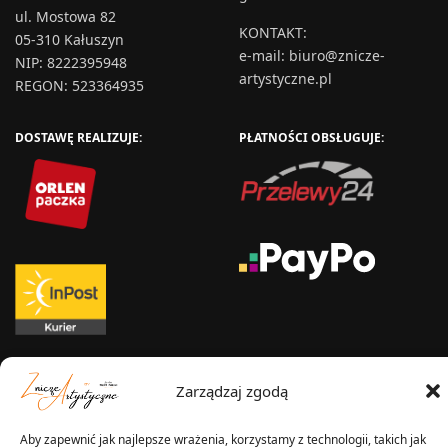
ul. Mostowa 82
KONTAKT
:
05-310 Kałuszyn
e-mail:
biuro@znicze-
NIP: 8222395948
artystyczne.pl
REGON: 523364935
DOSTAWĘ REALIZUJE:
PŁATNOŚCI OBSŁUGUJE:
WYSYŁKA W:
Zarządzaj zgodą
Aby zapewnić jak najlepsze wrażenia, korzystamy z technologii, takich jak