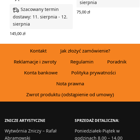
sierpnia
Szacowany termin
75,00
zł
dostawy: 11. sierpnia - 12.
DODAJ DO KOSZYKA
sierpnia
145,00
zł
DODAJ DO KOSZYKA
Kontakt
Jak złożyć zamówienie?
Reklamacje i zwroty
Regulamin
Poradnik
Konta bankowe
Polityka prywatności
Nota prawna
Zwrot produktu (odstąpienie od umowy)
ZNICZE ARTYSTYCZNE
SPRZEDAŻ DETALICZNA:
Wytwórnia Zniczy – Rafał
Poniedziałek-Piątek w
Abramowski
godzinach 8.00 – 14.00