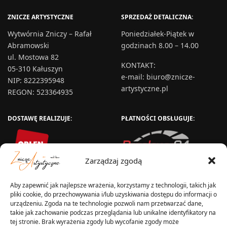
ZNICZE ARTYSTYCZNE
SPRZEDAŻ DETALICZNA:
Wytwórnia Zniczy – Rafał
Poniedziałek-Piątek w
Abramowski
godzinach 8.00 – 14.00
ul. Mostowa 82
KONTAKT
:
05-310 Kałuszyn
e-mail:
biuro@znicze-
NIP: 8222395948
artystyczne.pl
REGON: 523364935
DOSTAWĘ REALIZUJE:
PŁATNOŚCI OBSŁUGUJE:
Zarządzaj zgodą
Aby zapewnić jak najlepsze wrażenia, korzystamy z technologii, takich jak
pliki cookie, do przechowywania i/lub uzyskiwania dostępu do informacji o
urządzeniu. Zgoda na te technologie pozwoli nam przetwarzać dane,
takie jak zachowanie podczas przeglądania lub unikalne identyfikatory na
tej stronie. Brak wyrażenia zgody lub wycofanie zgody może