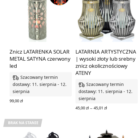
Znicz LATARENKA SOLAR
LATARNIA ARTYSTYCZNA
METAL SATYNA czerwony
| wysoki złoty lub srebny
led
znicz okolicznościowy
ATENY
Szacowany termin
Szacowany termin
dostawy: 11. sierpnia - 12.
sierpnia
dostawy: 11. sierpnia - 12.
sierpnia
99,00
zł
DODAJ DO KOSZYKA
Zakres
–
45,00
zł
45,01
zł
cen: od
WYBIERZ OPCJE
45,00 zł
do
BRAK NA STANIE
45,01 zł