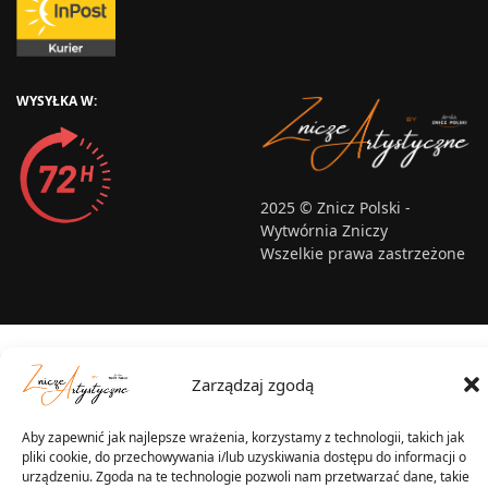
WYSYŁKA W:
2025 © Znicz Polski -
Wytwórnia Zniczy
Wszelkie prawa zastrzeżone
Zarządzaj zgodą
Aby zapewnić jak najlepsze wrażenia, korzystamy z technologii, takich jak
pliki cookie, do przechowywania i/lub uzyskiwania dostępu do informacji o
urządzeniu. Zgoda na te technologie pozwoli nam przetwarzać dane, takie