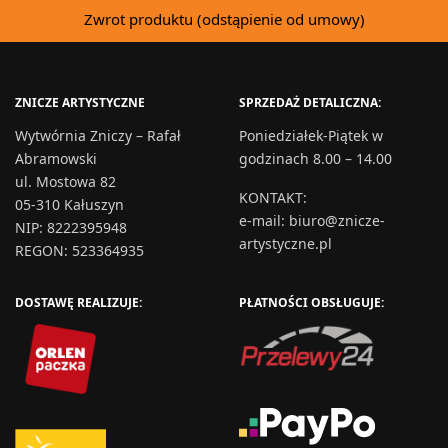
Zwrot produktu (odstąpienie od umowy)
ZNICZE ARTYSTYCZNE
SPRZEDAŻ DETALICZNA:
Wytwórnia Zniczy – Rafał
Poniedziałek-Piątek w
Abramowski
godzinach 8.00 – 14.00
ul. Mostowa 82
KONTAKT
:
05-310 Kałuszyn
e-mail:
biuro@znicze-
NIP: 8222395948
artystyczne.pl
REGON: 523364935
DOSTAWĘ REALIZUJE:
PŁATNOŚCI OBSŁUGUJE: