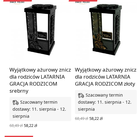
Wyjątkowy ażurowy znicz
Wyjątkowy ażurowy znicz
dla rodziców LATARNIA
dla rodziców LATARNIA
GRACJA RODZICOM
GRACJA RODZICOM złoty
srebrny
Szacowany termin
Szacowany termin
dostawy: 11. sierpnia - 12.
dostawy: 11. sierpnia - 12.
sierpnia
sierpnia
Pierwotna
Aktualna
68,49
zł
58,22
zł
cena
cena
WYBIERZ OPCJE
Pierwotna
Aktualna
68,49
zł
58,22
zł
wynosiła:
wynosi:
cena
cena
WYBIERZ OPCJE
68,49 zł.
58,22 zł.
wynosiła:
wynosi: