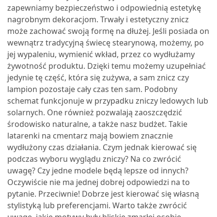
zapewniamy bezpieczeństwo i odpowiednią estetykę
nagrobnym dekoracjom.
Trwały i estetyczny znicz
może zachować swoją formę na dłużej. Jeśli posiada on
wewnątrz tradycyjną świecę stearynową, możemy, po
jej wypaleniu, wymienić wkład, przez co wydłużamy
żywotność produktu. Dzięki temu możemy uzupełniać
jedynie tę część, która się zużywa, a sam znicz czy
lampion pozostaje cały czas ten sam. Podobny
schemat funkcjonuje w przypadku zniczy ledowych lub
solarnych. One również pozwalają zaoszczędzić
środowisko naturalne, a także nasz budżet. Takie
latarenki na cmentarz mają bowiem znacznie
wydłużony czas działania.
Czym jednak kierować się
podczas wyboru wyglądu zniczy? Na co zwrócić
uwagę? Czy jedne modele będą lepsze od innych?
Oczywiście nie ma jednej dobrej odpowiedzi na to
pytanie. Przeciwnie! Dobrze jest kierować się własną
stylistyką lub preferencjami. Warto także zwrócić
uwagę, jakie motywy były bliskie zmarłej osobie.