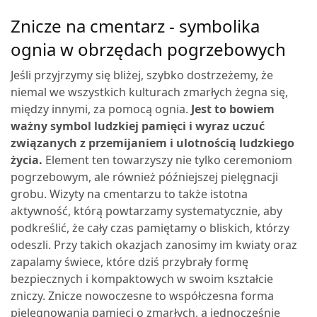
33,70 zł.
28,65 zł.
Znicze na cmentarz - symbolika
ognia w obrzędach pogrzebowych
Jeśli przyjrzymy się bliżej, szybko dostrzeżemy, że
niemal we wszystkich kulturach zmarłych żegna się,
między innymi, za pomocą ognia.
Jest to bowiem
ważny symbol ludzkiej pamięci i wyraz uczuć
związanych z przemijaniem i ulotnością ludzkiego
życia.
Element ten towarzyszy nie tylko ceremoniom
pogrzebowym, ale również późniejszej pielęgnacji
grobu. Wizyty na cmentarzu to także istotna
aktywność, którą powtarzamy systematycznie, aby
podkreślić, że cały czas pamiętamy o bliskich, którzy
odeszli. Przy takich okazjach zanosimy im kwiaty oraz
zapalamy świece, które dziś przybrały formę
bezpiecznych i kompaktowych w swoim kształcie
zniczy.
Znicze nowoczesne to współczesna forma
pielęgnowania pamięci o zmarłych, a jednocześnie