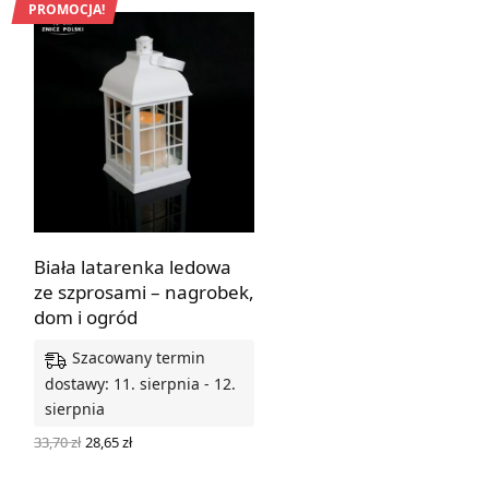
68,49 zł.
58,22 zł.
PROMOCJA!
Biała latarenka ledowa
ze szprosami – nagrobek,
dom i ogród
Szacowany termin
dostawy: 11. sierpnia - 12.
sierpnia
Pierwotna
Aktualna
33,70
zł
28,65
zł
cena
cena
DODAJ DO KOSZYKA
wynosiła:
wynosi: