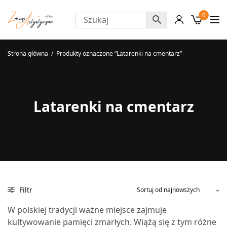
0
Strona główna
/
Produkty oznaczone “Latarenki na cmentarz”
Latarenki na cmentarz
Filtr
W polskiej tradycji ważne miejsce zajmuje
kultywowanie pamięci zmarłych. Wiążą się z tym różne