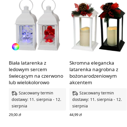
Biała latarenka z
Skromna elegancka
ledowym sercem
latarenka nagrobna z
świecącym na czerwono
bożonarodzeniowym
lub wielokolorowo
akcentem
Szacowany termin
Szacowany termin
dostawy: 11. sierpnia - 12.
dostawy: 11. sierpnia - 12.
sierpnia
sierpnia
29,00
zł
44,99
zł
WYBIERZ OPCJE
WYBIERZ OPCJE