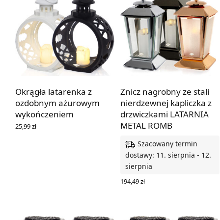
Okrągła latarenka z
Znicz nagrobny ze stali
ozdobnym ażurowym
nierdzewnej kapliczka z
wykończeniem
drzwiczkami LATARNIA
METAL ROMB
25,99
zł
WYBIERZ OPCJE
Szacowany termin
dostawy: 11. sierpnia - 12.
sierpnia
194,49
zł
WYBIERZ OPCJE