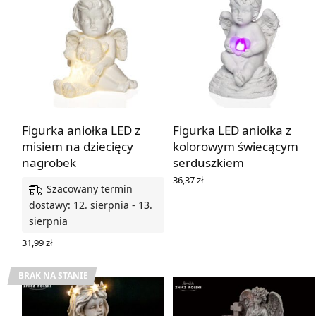
Figurka aniołka LED z
Figurka LED aniołka z
misiem na dziecięcy
kolorowym świecącym
nagrobek
serduszkiem
36,37
zł
Szacowany termin
DOWIEDZ SIĘ WIĘCEJ
dostawy: 12. sierpnia - 13.
sierpnia
31,99
zł
DODAJ DO KOSZYKA
BRAK NA STANIE