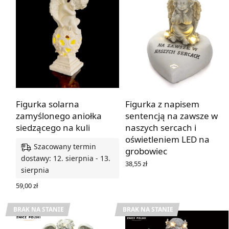
Figurka solarna
Figurka z napisem
zamyślonego aniołka
sentencją na zawsze w
siedzącego na kuli
naszych sercach i
oświetleniem LED na
Szacowany termin
grobowiec
dostawy: 12. sierpnia - 13.
38,55
zł
sierpnia
DOWIEDZ SIĘ WIĘCEJ
59,00
zł
DODAJ DO KOSZYKA
BRAK NA STANIE
BRAK NA STANIE