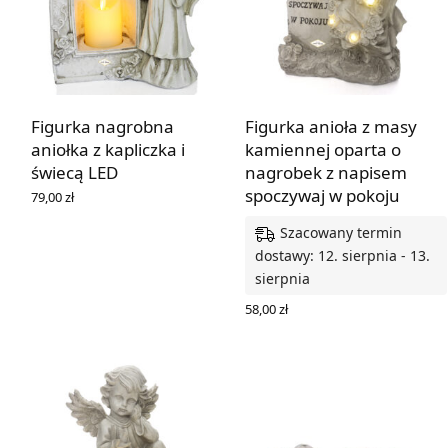
Figurka nagrobna
Figurka anioła z masy
aniołka z kapliczka i
kamiennej oparta o
świecą LED
nagrobek z napisem
spoczywaj w pokoju
79,00
zł
DOWIEDZ SIĘ WIĘCEJ
Szacowany termin
dostawy: 12. sierpnia - 13.
sierpnia
58,00
zł
DODAJ DO KOSZYKA