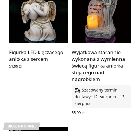
Figurka LED klęczącego
Wyjątkowa starannie
aniołka z sercem
wykonana z wymienną
świecą figurka aniołka
51,99
zł
DOWIEDZ SIĘ WIĘCEJ
stojącego nad
nagrobkiem
Szacowany termin
dostawy: 12. sierpnia - 13.
sierpnia
55,99
zł
DODAJ DO KOSZYKA
BRAK NA STANIE