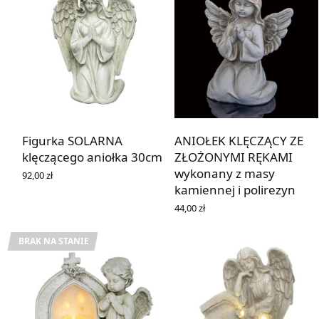
Figurka SOLARNA
ANIOŁEK KLĘCZĄCY ZE
klęczącego aniołka 30cm
ZŁOŻONYMI RĘKAMI
wykonany z masy
92,00
zł
DOWIEDZ SIĘ WIĘCEJ
kamiennej i polirezyn
44,00
zł
DOWIEDZ SIĘ WIĘCEJ
BRAK NA STANIE