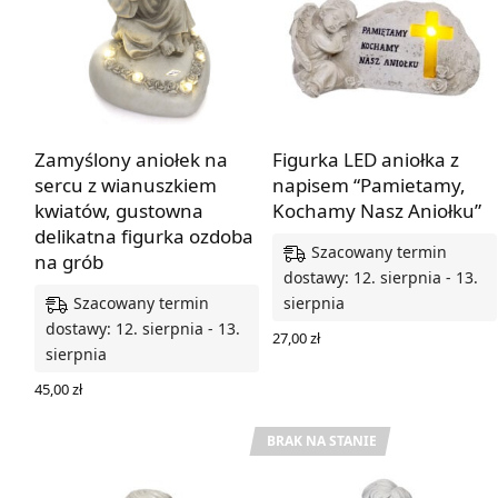
Zamyślony aniołek na
Figurka LED aniołka z
sercu z wianuszkiem
napisem “Pamietamy,
kwiatów, gustowna
Kochamy Nasz Aniołku”
delikatna figurka ozdoba
Szacowany termin
na grób
dostawy: 12. sierpnia - 13.
Szacowany termin
sierpnia
dostawy: 12. sierpnia - 13.
27,00
zł
sierpnia
DODAJ DO KOSZYKA
45,00
zł
DODAJ DO KOSZYKA
BRAK NA STANIE