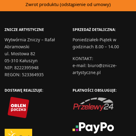
Zwrot produktu (odstąpienie od umowy)
ZNICZE ARTYSTYCZNE
SPRZEDAŻ DETALICZNA:
Wytwórnia Zniczy – Rafał
Poniedziałek-Piątek w
Abramowski
godzinach 8.00 – 14.00
ul. Mostowa 82
KONTAKT
:
05-310 Kałuszyn
e-mail:
biuro@znicze-
NIP: 8222395948
artystyczne.pl
REGON: 523364935
DOSTAWĘ REALIZUJE:
PŁATNOŚCI OBSŁUGUJE: