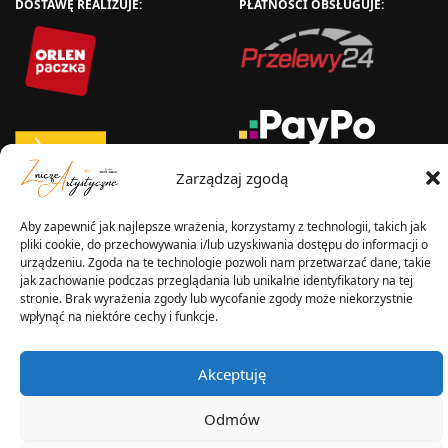
DOSTAWĘ REALIZUJE:
PŁATNOŚCI OBSŁUGUJE:
Zarządzaj zgodą
Aby zapewnić jak najlepsze wrażenia, korzystamy z technologii, takich jak
WYSYŁKA W:
pliki cookie, do przechowywania i/lub uzyskiwania dostępu do informacji o
urządzeniu. Zgoda na te technologie pozwoli nam przetwarzać dane, takie
jak zachowanie podczas przeglądania lub unikalne identyfikatory na tej
stronie. Brak wyrażenia zgody lub wycofanie zgody może niekorzystnie
wpłynąć na niektóre cechy i funkcje.
2025 © Znicz Polski -
Wytwórnia Zniczy
Akceptuję
Wszelkie prawa zastrzeżone
Odmów