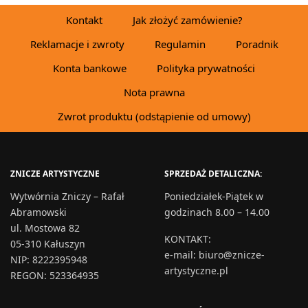
Kontakt
Jak złożyć zamówienie?
Reklamacje i zwroty
Regulamin
Poradnik
Konta bankowe
Polityka prywatności
Nota prawna
Zwrot produktu (odstąpienie od umowy)
ZNICZE ARTYSTYCZNE
SPRZEDAŻ DETALICZNA:
Wytwórnia Zniczy – Rafał
Poniedziałek-Piątek w
Abramowski
godzinach 8.00 – 14.00
ul. Mostowa 82
KONTAKT
:
05-310 Kałuszyn
e-mail:
biuro@znicze-
NIP: 8222395948
artystyczne.pl
REGON: 523364935