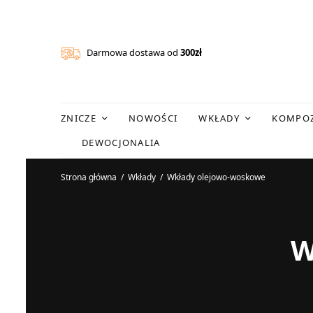
Darmowa dostawa od
300zł
ZNICZE
NOWOŚCI
WKŁADY
KOMPOZ
DEWOCJONALIA
Strona główna
/
Wkłady
/
Wkłady olejowo-woskowe
W