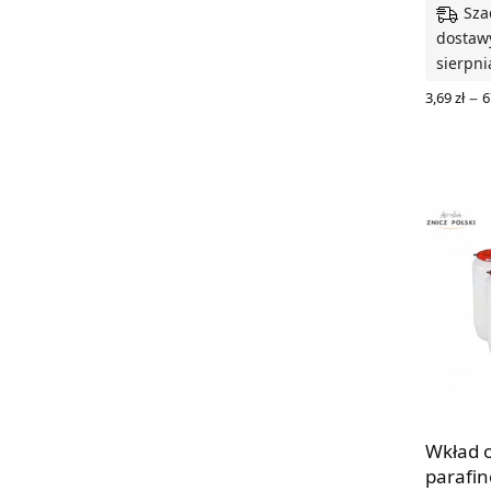
Sza
dostawy
sierpni
–
3,69
zł
6
WYBIERZ
Wkład 
parafi