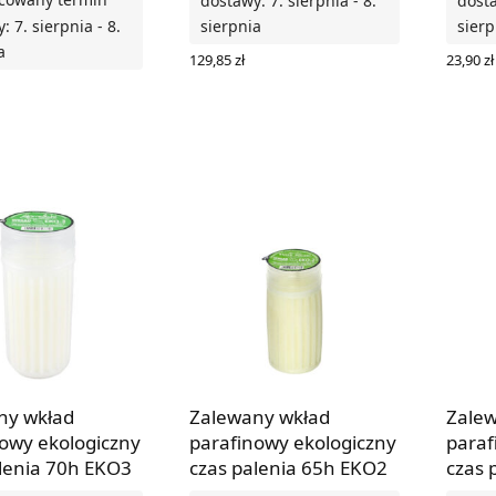
dostawy: 7. sierpnia - 8.
dosta
: 7. sierpnia - 8.
sierpnia
sierp
a
129,85
zł
23,90
zł
DODAJ DO KOSZYKA
WYBIE
O KOSZYKA
ny wkład
Zalewany wkład
Zalew
owy ekologiczny
parafinowy ekologiczny
paraf
lenia 70h EKO3
czas palenia 65h EKO2
czas 