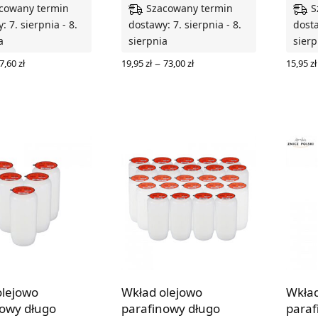
cowany termin
Szacowany termin
S
: 7. sierpnia - 8.
dostawy: 7. sierpnia - 8.
dosta
a
sierpnia
sierp
Zakres
Zakres
–
7,60
zł
19,95
zł
73,00
zł
15,95
zł
cen: od
cen: od
 OPCJE
WYBIERZ OPCJE
WYBIE
3,69 zł
19,95 zł
do
do
67,60 zł
73,00 zł
olejowo
Wkład olejowo
Wkład
nowy długo
parafinowy długo
paraf