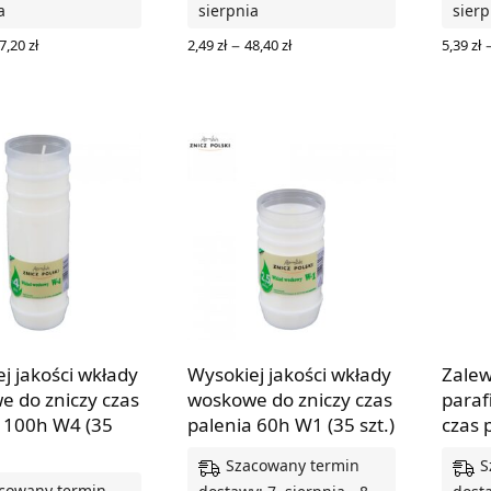
a
sierpnia
sierp
Zakres
Zakres
–
7,20
zł
2,49
zł
48,40
zł
5,39
zł
cen: od
cen: od
 OPCJE
WYBIERZ OPCJE
WYBIE
2,89 zł
2,49 zł
do
do
57,20 zł
48,40 zł
j jakości wkłady
Wysokiej jakości wkłady
Zalew
 do zniczy czas
woskowe do zniczy czas
paraf
a 100h W4 (35
palenia 60h W1 (35 szt.)
czas 
Szacowany termin
S
cowany termin