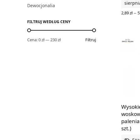
sierpni
Dewocjonalia
–
2,89
zł
5
WYBIERZ
FILTRUJ WEDŁUG CENY
Cena:
0 zł
—
230 zł
Filtruj
Wysokie
woskowe
paleni
szt.)
Sza