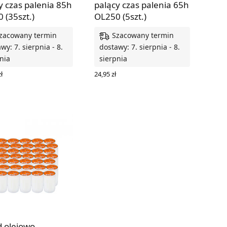
y czas palenia 85h
palący czas palenia 65h
 (35szt.)
OL250 (5szt.)
zacowany termin
Szacowany termin
wy: 7. sierpnia - 8.
dostawy: 7. sierpnia - 8.
nia
sierpnia
ł
24,95
zł
 DO KOSZYKA
DODAJ DO KOSZYKA
 olejowo