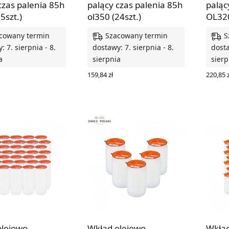
czas palenia 85h
palący czas palenia 85h
paląc
5szt.)
ol350 (24szt.)
OL320
cowany termin
Szacowany termin
S
: 7. sierpnia - 8.
dostawy: 7. sierpnia - 8.
dosta
a
sierpnia
sierp
159,84
zł
220,85
z
O KOSZYKA
DODAJ DO KOSZYKA
DODAJ
olejowo
Wkład olejowo
Wkład