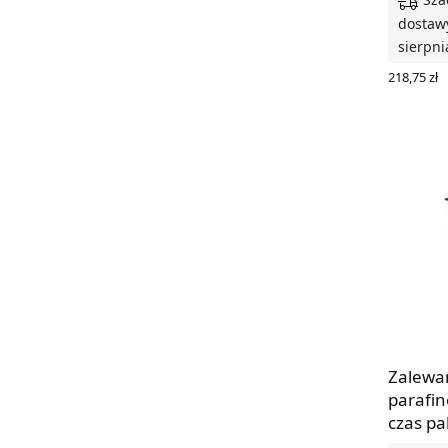
dostawy
sierpni
218,75
zł
DODAJ D
Zalewa
parafin
czas pa