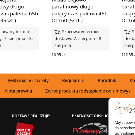
nowy długo
parafinowy długo
paraf
czas palenia 65h
palący czas palenia 45h
paląc
35szt.)
OL160 (5szt.)
OL160
cowany termin
Szacowany termin
S
: 7. sierpnia - 8.
dostawy: 7. sierpnia - 8.
dosta
a
sierpnia
sierp
16,95
zł
112,35
z
O KOSZYKA
DODAJ DO KOSZYKA
DODAJ
Reklamacje i zwroty
Regulamin
Poradnik
Ko
Nota prawna
Zwrot produktu (odstąpienie od umowy)
DOSTAWĘ REALIZUJE:
PŁATNOŚCI OBSŁUGUJE:
W
Aby zapewnić
do przechow
technologie