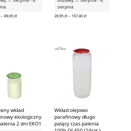
wy: 7. sierpnia - 8.
dostawy: 7. sierpnia - 8.
nia
sierpnia
Zakres
Zakres
–
–
89,00
zł
28,95
zł
107,40
zł
cen: od
cen: od
RZ OPCJE
WYBIERZ OPCJE
23,90 zł
28,95 zł
do
do
89,00 zł
107,40 zł
any wkład
Wkład olejowo
inowy ekologiczny
parafinowy długo
palenia 2 dni EKO1
palący czas palenia
100h OL450 (24szt.)