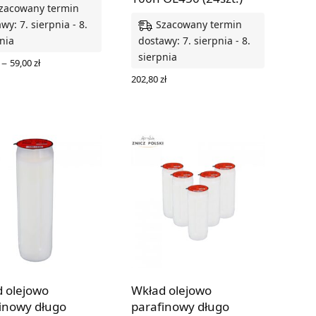
zacowany termin
Szacowany termin
wy: 7. sierpnia - 8.
nia
dostawy: 7. sierpnia - 8.
sierpnia
Zakres
–
59,00
zł
cen: od
RZ OPCJE
202,80
zł
15,95 zł
DODAJ DO KOSZYKA
do
59,00 zł
 olejowo
Wkład olejowo
inowy długo
parafinowy długo