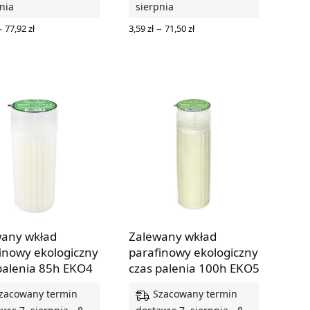
nia
sierpnia
Zakres
Zakres
–
–
77,92
zł
3,59
zł
71,50
zł
cen: od
cen: od
RZ OPCJE
WYBIERZ OPCJE
5,39 zł
3,59 zł
do
do
77,92 zł
71,50 zł
any wkład
Zalewany wkład
inowy ekologiczny
parafinowy ekologiczny
palenia 85h EKO4
czas palenia 100h EKO5
zacowany termin
Szacowany termin