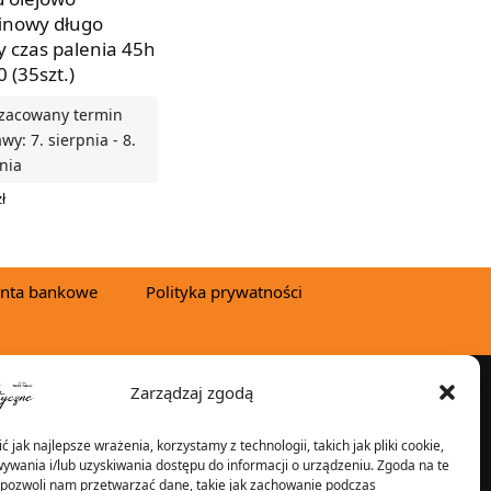
inowy długo
y czas palenia 45h
 (35szt.)
zacowany termin
wy: 7. sierpnia - 8.
nia
ł
 DO KOSZYKA
nta bankowe
Polityka prywatności
Zarządzaj zgodą
YSYŁKA W:
 jak najlepsze wrażenia, korzystamy z technologii, takich jak pliki cookie,
ywania i/lub uzyskiwania dostępu do informacji o urządzeniu. Zgoda na te
 pozwoli nam przetwarzać dane, takie jak zachowanie podczas