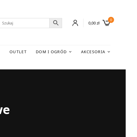
0
0,00
zł
E
OUTLET
DOM I OGRÓD
AKCESORIA
we