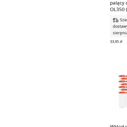
palący 
OL350 (
Sza
dostawy
sierpni
33,95
zł
DODAJ D
Wkład 