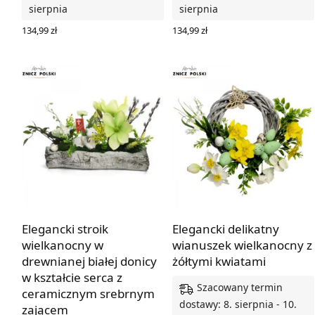
sierpnia
sierpnia
134,99
zł
134,99
zł
DODAJ DO KOSZYKA
DODAJ DO KOSZYKA
Elegancki stroik
Elegancki delikatny
wielkanocny w
wianuszek wielkanocny z
drewnianej białej donicy
żółtymi kwiatami
w kształcie serca z
Szacowany termin
ceramicznym srebrnym
dostawy: 8. sierpnia - 10.
zającem