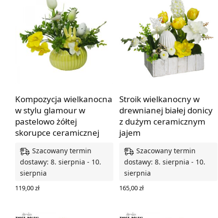
Kompozycja wielkanocna
Stroik wielkanocny w
w stylu glamour w
drewnianej białej donicy
pastelowo żółtej
z dużym ceramicznym
skorupce ceramicznej
jajem
Szacowany termin
Szacowany termin
dostawy: 8. sierpnia - 10.
dostawy: 8. sierpnia - 10.
sierpnia
sierpnia
119,00
zł
165,00
zł
DODAJ DO KOSZYKA
DODAJ DO KOSZYKA