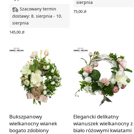
sierpnia
Szacowany termin
75,00
zł
dostawy: 8. sierpnia - 10.
DODAJ DO KOSZYKA
sierpnia
145,00
zł
DODAJ DO KOSZYKA
Bukszpanowy
Elegancki delikatny
wielkanocny wianek
wianuszek wielkanocny z
bogato zdobiony
biało różowymi kwiatami