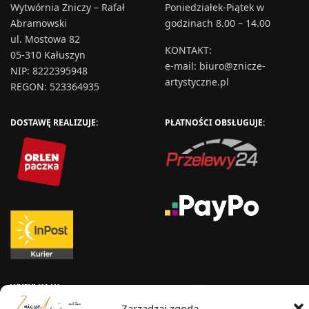
Wytwórnia Zniczy – Rafał
Poniedziałek-Piątek w
Abramowski
godzinach 8.00 – 14.00
ul. Mostowa 82
KONTAKT
:
05-310 Kałuszyn
e-mail:
biuro@znicze-
NIP: 8222395948
artystyczne.pl
REGON: 523364935
DOSTAWĘ REALIZUJE:
PŁATNOŚCI OBSŁUGUJE:
WYSYŁKA W:
Zarządzaj zgodą