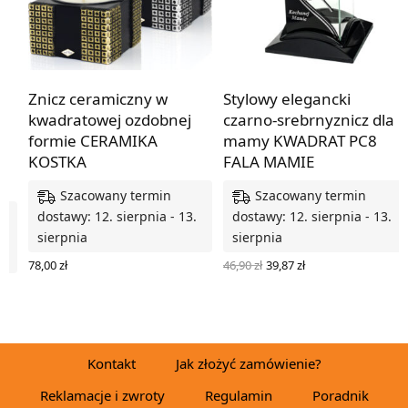
Znicz ceramiczny w
Stylowy elegancki
kwadratowej ozdobnej
czarno-srebrnyznicz dla
formie CERAMIKA
mamy KWADRAT PC8
e
KOSTKA
FALA MAMIE
Szacowany termin
Szacowany termin
dostawy: 12. sierpnia - 13.
dostawy: 12. sierpnia - 13.
.
sierpnia
sierpnia
Pierwotna
Aktualna
46,90
zł
39,87
zł
78,00
zł
cena
cena
DODAJ DO KOSZYKA
WYBIERZ OPCJE
wynosiła:
wynosi:
46,90 zł.
39,87 zł.
Kontakt
Jak złożyć zamówienie?
Reklamacje i zwroty
Regulamin
Poradnik