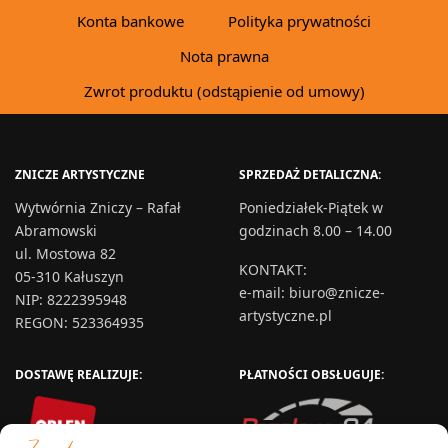
Konta bankowe
Polityka prywatności
Nota prawna
Zwrot produktu (odstąpienie od umowy)
ZNICZE ARTYSTYCZNE
SPRZEDAŻ DETALICZNA:
Wytwórnia Zniczy – Rafał
Poniedziałek-Piątek w
Abramowski
godzinach 8.00 – 14.00
ul. Mostowa 82
KONTAKT
:
05-310 Kałuszyn
e-mail:
biuro@znicze-
NIP: 8222395948
artystyczne.pl
REGON: 523364935
DOSTAWĘ REALIZUJE:
PŁATNOŚCI OBSŁUGUJE: