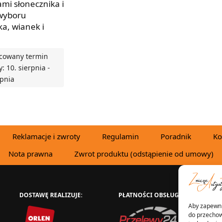
ami słonecznika i
 wyboru
a, wianek i
cowany termin
: 10. sierpnia -
rpnia
 OPCJE
Reklamacje i zwroty
Regulamin
Poradnik
Ko
Nota prawna
Zwrot produktu (odstąpienie od umowy)
DOSTAWĘ REALIZUJE:
PŁATNOŚCI OBSŁUGUJE:
W
Aby zapewnić
do przechow