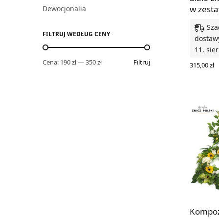
w zest
Dewocjonalia
Sza
FILTRUJ WEDŁUG CENY
dostawy
11. sie
Cena:
190 zł
—
350 zł
Filtruj
315,00
zł
DODAJ D
Kompoz