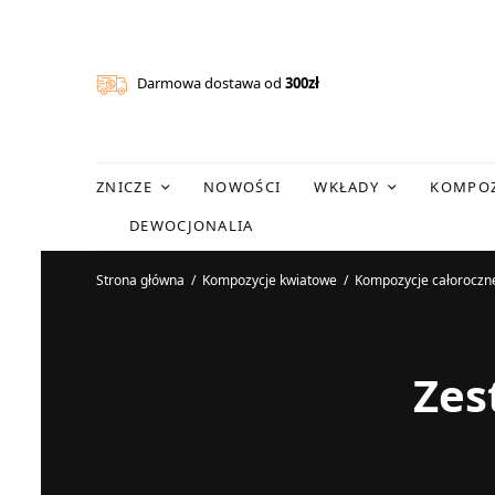
Darmowa dostawa od
300zł
ZNICZE
NOWOŚCI
WKŁADY
KOMPOZ
DEWOCJONALIA
Strona główna
/
Kompozycje kwiatowe
/
Kompozycje całoroczn
Zes