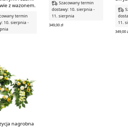
Szacowany termin
awie z wazonem.
S
dostawy: 10. sierpnia -
cowany termin
11. sierpnia
dosta
: 10. sierpnia -
11. s
349,00
zł
rpnia
DODAJ DO KOSZYKA
349,00
z
WYBIE
O KOSZYKA
ycja nagrobna