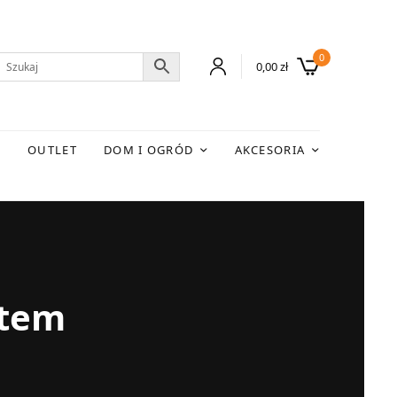
0
0,00
zł
E
OUTLET
DOM I OGRÓD
AKCESORIA
etem