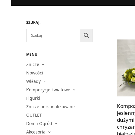
SZUKAJ:
MENU
Znicze
Nowości
Wkłady
Kompozycje kwiatowe
Figurki
Kompoz
Znicze personalizowane
jesienn
OUTLET
dużymi
Dom i Ogród
chryza
Akcesoria
biało-z