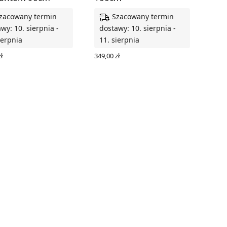
zacowany termin
Szacowany termin
wy: 10. sierpnia -
dostawy: 10. sierpnia -
ierpnia
11. sierpnia
ł
349,00
zł
RZ OPCJE
DODAJ DO KOSZYKA