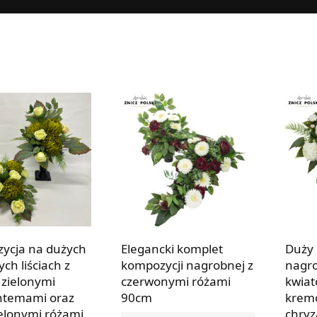
ycja na dużych
Elegancki komplet
Duży 
ych liściach z
kompozycji nagrobnej z
nagro
 zielonymi
czerwonymi różami
kwiat
ntemami oraz
90cm
krem
ielonymi różami
chry