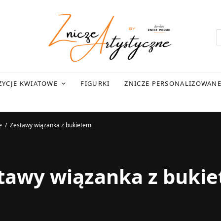
YCJE KWIATOWE
FIGURKI
ZNICZE PERSONALIZOWAN
e
/
Zestawy wiązanka z bukietem
tawy wiązanka z buki