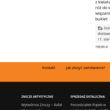
z kwiat
róż do
wiązank
bukiet
Sza
dostawy
11. sie
199,00
zł
WYBIERZ
Kontakt
Jak złożyć zamówienie?
ZNICZE ARTYSTYCZNE
SPRZEDAŻ DETALICZNA:
Wytwórnia Zniczy – Rafał
Poniedziałek-Piątek w