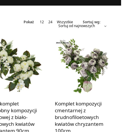
Pokaż
12
24
Wszystkie
Sortuj wg:
komplet
Komplet kompozycji
bny kompozycji
cmentarnej z
owej z biało-
brudnofiloetowych
owych kwiatów
kwiatów chryzantem
zantem 90cm
100cm