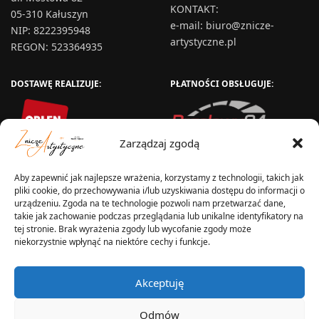
KONTAKT
:
05-310 Kałuszyn
e-mail:
biuro@znicze-
NIP: 8222395948
artystyczne.pl
REGON: 523364935
DOSTAWĘ REALIZUJE:
PŁATNOŚCI OBSŁUGUJE:
Zarządzaj zgodą
Aby zapewnić jak najlepsze wrażenia, korzystamy z technologii, takich jak
pliki cookie, do przechowywania i/lub uzyskiwania dostępu do informacji o
urządzeniu. Zgoda na te technologie pozwoli nam przetwarzać dane,
takie jak zachowanie podczas przeglądania lub unikalne identyfikatory na
tej stronie. Brak wyrażenia zgody lub wycofanie zgody może
niekorzystnie wpłynąć na niektóre cechy i funkcje.
WYSYŁKA W:
Akceptuję
Odmów