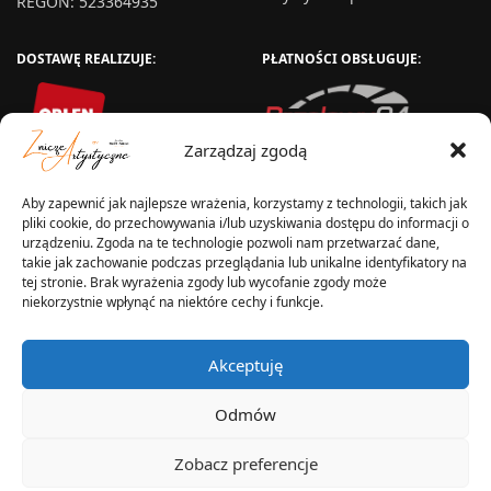
REGON: 523364935
DOSTAWĘ REALIZUJE:
PŁATNOŚCI OBSŁUGUJE:
Zarządzaj zgodą
Aby zapewnić jak najlepsze wrażenia, korzystamy z technologii, takich jak
pliki cookie, do przechowywania i/lub uzyskiwania dostępu do informacji o
urządzeniu. Zgoda na te technologie pozwoli nam przetwarzać dane,
takie jak zachowanie podczas przeglądania lub unikalne identyfikatory na
tej stronie. Brak wyrażenia zgody lub wycofanie zgody może
niekorzystnie wpłynąć na niektóre cechy i funkcje.
WYSYŁKA W:
Akceptuję
Odmów
2025 © Znicz Polski -
Wytwórnia Zniczy
Zobacz preferencje
Wszelkie prawa zastrzeżone