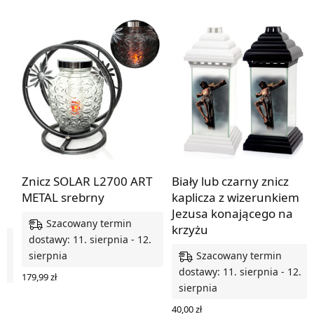
Znicz SOLAR L2700 ART
Biały lub czarny znicz
METAL srebrny
kaplicza z wizerunkiem
”
Jezusa konającego na
Szacowany termin
krzyżu
dostawy: 11. sierpnia - 12.
Szacowany termin
.
sierpnia
dostawy: 11. sierpnia - 12.
179,99
zł
sierpnia
DODAJ DO KOSZYKA
40,00
zł