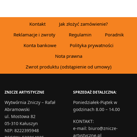
WYBIERZ OPCJE
Kontakt
Jak złożyć zamówienie?
Reklamacje i zwroty
Regulamin
Poradnik
Konta bankowe
Polityka prywatności
Nota prawna
Zwrot produktu (odstąpienie od umowy)
ZNICZE ARTYSTYCZNE
SPRZEDAŻ DETALICZNA:
Wytwórnia Zniczy – Rafał
Poniedziałek-Piątek w
Abramowski
godzinach 8.00 – 14.00
ul. Mostowa 82
KONTAKT
:
05-310 Kałuszyn
e-mail:
biuro@znicze-
NIP: 8222395948
artystyczne.pl