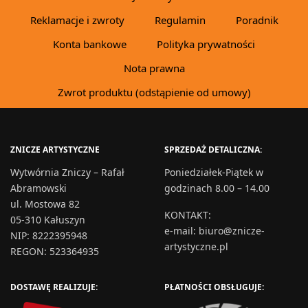
Reklamacje i zwroty
Regulamin
Poradnik
Konta bankowe
Polityka prywatności
Nota prawna
Zwrot produktu (odstąpienie od umowy)
ZNICZE ARTYSTYCZNE
SPRZEDAŻ DETALICZNA:
Wytwórnia Zniczy – Rafał
Poniedziałek-Piątek w
Abramowski
godzinach 8.00 – 14.00
ul. Mostowa 82
KONTAKT
:
05-310 Kałuszyn
e-mail:
biuro@znicze-
NIP: 8222395948
artystyczne.pl
REGON: 523364935
DOSTAWĘ REALIZUJE:
PŁATNOŚCI OBSŁUGUJE: