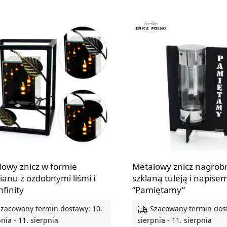
lowy znicz w formie
Metalowy znicz nagrob
ianu z ozdobnymi liśmi i
szklaną tuleją i napise
nfinity
“Pamiętamy”
Szacowany termin dostawy: 10.
Szacowany termin dost
nia - 11. sierpnia
sierpnia - 11. sierpnia