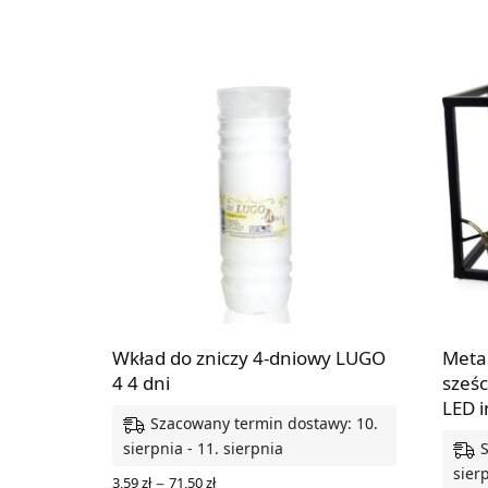
Wkład do zniczy 4-dniowy LUGO
Meta
4 4 dni
sześc
LED i
Szacowany termin dostawy: 10.
sierpnia - 11. sierpnia
sierp
Zakres
–
3,59
zł
71,50
zł