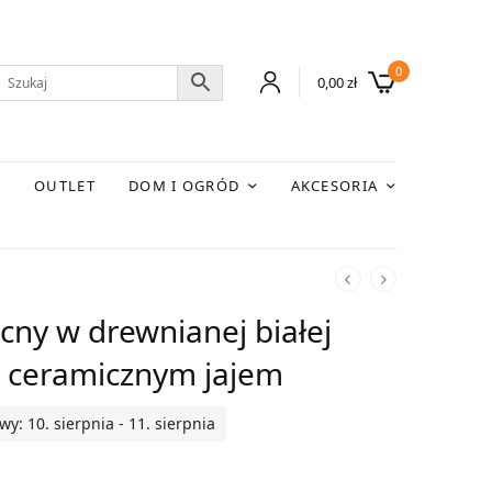
0
0,00
zł
E
OUTLET
DOM I OGRÓD
AKCESORIA
cny w drewnianej białej
m ceramicznym jajem
: 10. sierpnia - 11. sierpnia