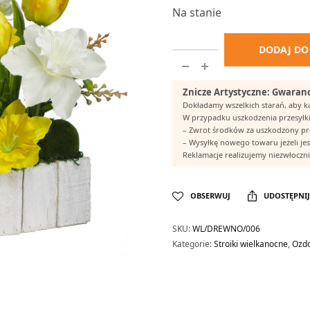
Na stanie
DODAJ DO
Znicze Artystyczne: Gwaranc
Dokładamy wszelkich starań, aby 
W przypadku uszkodzenia przesyłki
– Zwrot środków za uszkodzony p
– Wysyłkę nowego towaru jeżeli jes
Reklamacje realizujemy niezwłocznie
OBSERWUJ
UDOSTĘPNIJ
SKU:
WL/DREWNO/006
Kategorie:
Stroiki wielkanocne
,
Ozdo