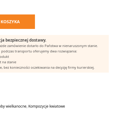
 KOSZYKA
ja bezpiecznej dostawy.
każde zamówienie dotarło do Państwa w nienaruszonym stanie.
 podczas transportu oferujemy dwa rozwiązania:
rodukt
t na stanie
, bez konieczności oczekiwania na decyzję firmy kurierskiej.
by wielkanocne
,
Kompozycje kwiatowe