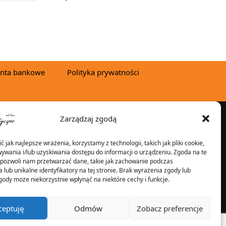
WYBIERZ OPCJE
nta bankowe
Polityka prywatności
Zarządzaj zgodą
YSYŁKA W:
 jak najlepsze wrażenia, korzystamy z technologii, takich jak pliki cookie,
ywania i/lub uzyskiwania dostępu do informacji o urządzeniu. Zgoda na te
 pozwoli nam przetwarzać dane, takie jak zachowanie podczas
 lub unikalne identyfikatory na tej stronie. Brak wyrażenia zgody lub
2025 © Znicz Polski -
gody może niekorzystnie wpłynąć na niektóre cechy i funkcje.
Wytwórnia Zniczy
Wszelkie prawa
ceptuję
Odmów
Zobacz preferencje
zastrzeżone