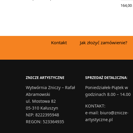
cen: od
WYBIERZ OPCJE
164,00
3,59 zł
WYBIE
do
71,50 zł
Kontakt
Jak złożyć zamówienie?
ZNICZE ARTYSTYCZNE
SPRZEDAŻ DETALICZNA:
Wytwórnia Zniczy – Rafał
Poniedziałek-Piątek w
Abramowski
godzinach 8.00 – 14.00
ul. Mostowa 82
KONTAKT
:
05-310 Kałuszyn
e-mail:
biuro@znicze-
NIP: 8222395948
artystyczne.pl
REGON: 523364935