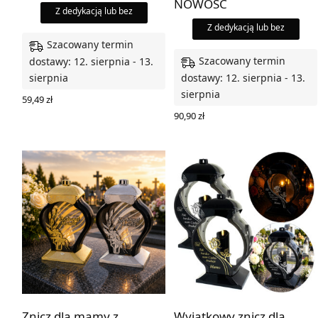
NOWOŚĆ
Z dedykacją lub bez
Z dedykacją lub bez
Szacowany termin
Szacowany termin
dostawy: 12. sierpnia - 13.
sierpnia
dostawy: 12. sierpnia - 13.
sierpnia
59,49
zł
WYBIERZ OPCJE
90,90
zł
WYBIERZ OPCJE
BESTSELLER
Znicz dla mamy z
Wyjątkowy znicz dla