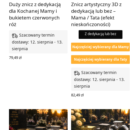
Duży znicz z dedykacją
Znicz artystyczny 3D z
dla Kochanej Mamy i
dedykacją lub bez –
bukietem czerwonych
Mama / Tata (efekt
róż
nieskończoności)
Z dedykacją lub bez
Szacowany termin
dostawy: 12. sierpnia - 13.
Najczęściej wybierany dla Mamy
sierpnia
79,49
zł
Najczęściej wybierany dla Taty
WYBIERZ OPCJE
Szacowany termin
dostawy: 12. sierpnia - 13.
sierpnia
82,49
zł
WYBIERZ OPCJE