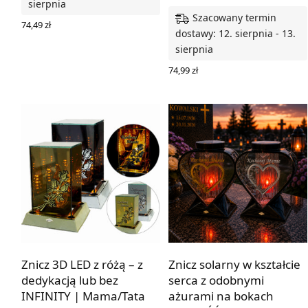
sierpnia
Szacowany termin
74,49
zł
dostawy: 12. sierpnia - 13.
WYBIERZ OPCJE
sierpnia
74,99
zł
WYBIERZ OPCJE
Znicz 3D LED z różą – z
Znicz solarny w kształcie
dedykacją lub bez
serca z odobnymi
INFINITY | Mama/Tata
ażurami na bokach