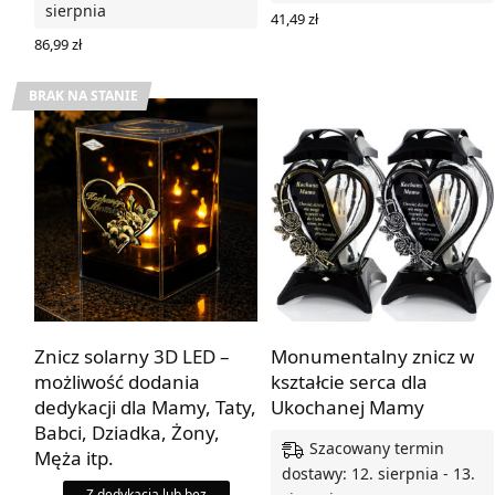
sierpnia
41,49
zł
WYBIERZ OPCJE
86,99
zł
WYBIERZ OPCJE
BRAK NA STANIE
Znicz solarny 3D LED –
Monumentalny znicz w
możliwość dodania
kształcie serca dla
dedykacji dla Mamy, Taty,
Ukochanej Mamy
Babci, Dziadka, Żony,
Szacowany termin
Męża itp.
dostawy: 12. sierpnia - 13.
Z dedykacją lub bez