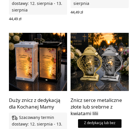
dostawy: 12. sierpnia - 13.
sierpnia
sierpnia
44,49
zł
WYBIERZ OPCJE
44,49
zł
WYBIERZ OPCJE
Duży znicz z dedykacją
Znicz serce metaliczne
dla Kochanej Mamy
złote lub srebrne z
kwiatami lilii
Szacowany termin
Z dedykacją lub bez
dostawy: 12. sierpnia - 13.