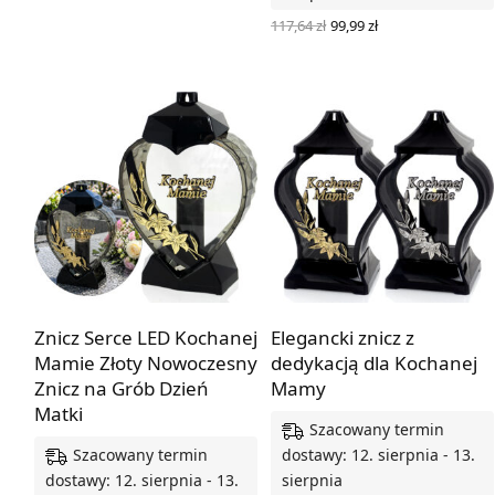
Pierwotna
Aktualna
117,64
zł
99,99
zł
cena
cena
WYBIERZ OPCJE
wynosiła:
wynosi:
117,64 zł.
99,99 zł.
BESTSELLER
Znicz Serce LED Kochanej
Elegancki znicz z
Mamie Złoty Nowoczesny
dedykacją dla Kochanej
Znicz na Grób Dzień
Mamy
Matki
Szacowany termin
Szacowany termin
dostawy: 12. sierpnia - 13.
dostawy: 12. sierpnia - 13.
sierpnia