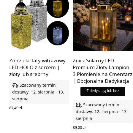
WKŁAD GRATIS
Znicz dla Taty witrażowy
Znicz Solarny LED
LED HOLO z sercem |
Premium Złoty Lampion
złoty lub srebrny
3 Płomienie na Cmentarz
| Opcjonalna Dedykacja
Szacowany termin
Z dedykacją lub bez
dostawy: 12. sierpnia - 13.
sierpnia
Szacowany termin
87,49
zł
dostawy: 12. sierpnia - 13.
WYBIERZ OPCJE
sierpnia
89,00
zł
WYBIERZ OPCJE