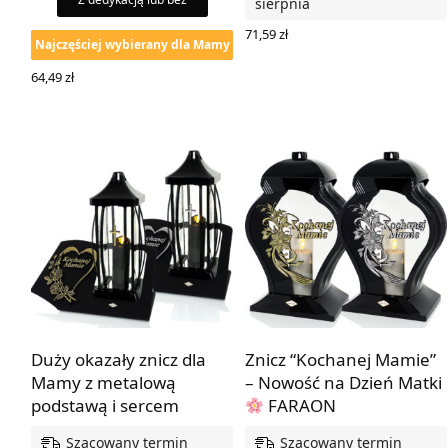
sierpnia
71,59
zł
Najczęściej wybierany dla Mamy
WYBIERZ OPCJE
64,49
zł
WYBIERZ OPCJE
Duży okazały znicz dla
Znicz “Kochanej Mamie”
Mamy z metalową
– Nowość na Dzień Matki
podstawą i sercem
FARAON
Szacowany termin
Szacowany termin