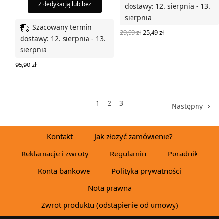
Z dedykacją lub bez
dostawy: 12. sierpnia - 13.
sierpnia
Szacowany termin
Pierwotna
Aktualna
29,99
zł
25,49
zł
dostawy: 12. sierpnia - 13.
cena
cena
WYBIERZ OPCJE
wynosiła:
wynosi:
sierpnia
29,99 zł.
25,49 zł.
95,90
zł
WYBIERZ OPCJE
1
2
3
Następny
Kontakt
Jak złożyć zamówienie?
Reklamacje i zwroty
Regulamin
Poradnik
Konta bankowe
Polityka prywatności
Nota prawna
Zwrot produktu (odstąpienie od umowy)