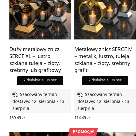
Duży metalowy znicz
Metalowy znicz SERCE M
SERCE XL – lustro,
– metalik, lustro, tuleja
szklana tuleja – złoty,
szklana – złoty, srebrny i
srebrny lub grafitowy
grafit
Z dedykacją lub bez
Z dedykacją lub bez
Szacowany termin
Szacowany termin
dostawy: 12. sierpnia - 13.
dostawy: 12. sierpnia - 13.
sierpnia
sierpnia
139,49
zł
114,49
zł
WYBIERZ OPCJE
WYBIERZ OPCJE
PROMOCJA!