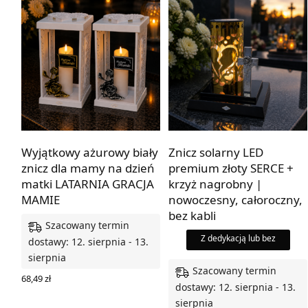
Wyjątkowy ażurowy biały
Znicz solarny LED
znicz dla mamy na dzień
premium złoty SERCE +
matki LATARNIA GRACJA
krzyż nagrobny |
MAMIE
nowoczesny, całoroczny,
bez kabli
Szacowany termin
Z dedykacją lub bez
dostawy: 12. sierpnia - 13.
sierpnia
Szacowany termin
68,49
zł
dostawy: 12. sierpnia - 13.
WYBIERZ OPCJE
sierpnia