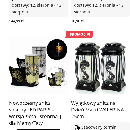
dostawy: 12. sierpnia - 13.
dostawy: 12. sierpnia - 13.
sierpnia
sierpnia
144,99
zł
70,90
zł
WYBIERZ OPCJE
WYBIERZ OPCJE
PROMOCJA!
Nowoczesny znicz
Wyjątkowy znicz na
solarny LED PARIS –
Dzień Matki WALERINA
wersja złota i srebrna |
25cm
dla Mamy/Taty
Szacowany termin