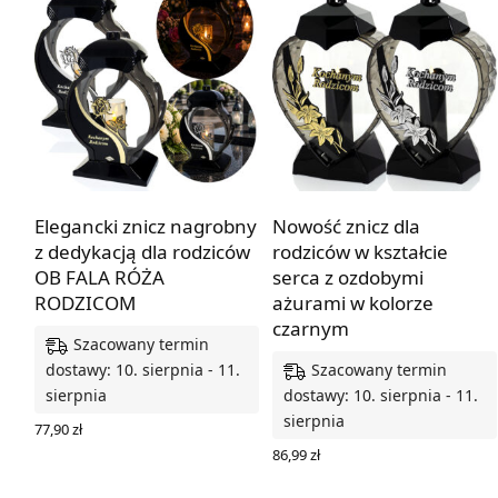
Elegancki znicz nagrobny
Nowość znicz dla
z dedykacją dla rodziców
rodziców w kształcie
OB FALA RÓŻA
serca z ozdobymi
RODZICOM
ażurami w kolorze
czarnym
Szacowany termin
Szacowany termin
dostawy: 10. sierpnia - 11.
sierpnia
dostawy: 10. sierpnia - 11.
sierpnia
77,90
zł
WYBIERZ OPCJE
86,99
zł
WYBIERZ OPCJE