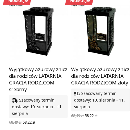
PROMOCJA!
PROMOCJA!
Wyjątkowy ażurowy znicz
Wyjątkowy ażurowy znicz
dla rodziców LATARNIA
dla rodziców LATARNIA
GRACJA RODZICOM
GRACJA RODZICOM złoty
srebrny
Szacowany termin
Szacowany termin
dostawy: 10. sierpnia - 11.
dostawy: 10. sierpnia - 11.
sierpnia
sierpnia
Pierwotna
Aktualna
68,49
zł
58,22
zł
cena
cena
WYBIERZ OPCJE
Pierwotna
Aktualna
68,49
zł
58,22
zł
wynosiła:
wynosi:
cena
cena
WYBIERZ OPCJE
68,49 zł.
58,22 zł.