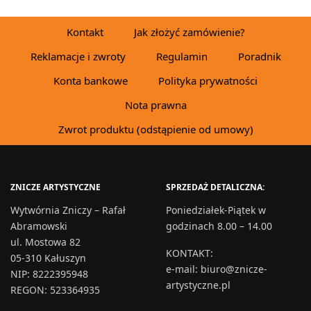
DODAJ DO KOSZYKA
Kontakt
Jak złożyć zamówienie?
Reklamacje i zwroty
Regulamin
Poradnik
Konta bankowe
Polityka prywatności
Nota prawna
Zwrot produktu (odstąpienie od umowy)
ZNICZE ARTYSTYCZNE
SPRZEDAŻ DETALICZNA:
Wytwórnia Zniczy – Rafał
Poniedziałek-Piątek w
Abramowski
godzinach 8.00 – 14.00
ul. Mostowa 82
KONTAKT
:
05-310 Kałuszyn
e-mail:
biuro@znicze-
NIP: 8222395948
artystyczne.pl
REGON: 523364935