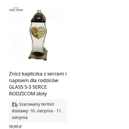
wynosiła:
wynosi:
68,49 zł.
58,22 zł.
Znicz kapliczka z sercem i
napisem dla rodziców
GLASS S-3 SERCE
RODZICOM złoty
Szacowany termin
dostawy: 10. sierpnia - 11.
sierpnia
59,99
zł