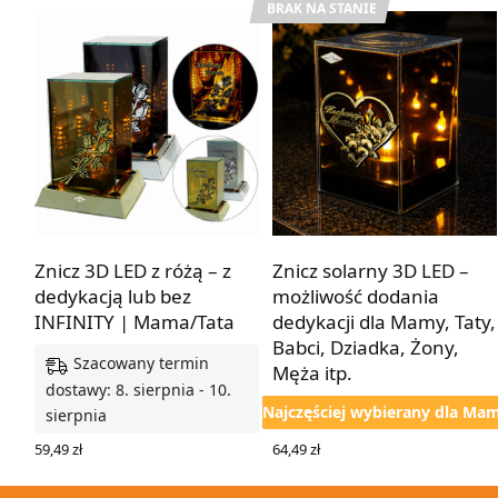
BRAK NA STANIE
Z dedykacją lub bez
Z dedykacją lub bez
Znicz 3D LED z różą – z
Znicz solarny 3D LED –
dedykacją lub bez
możliwość dodania
INFINITY | Mama/Tata
dedykacji dla Mamy, Taty,
Babci, Dziadka, Żony,
Szacowany termin
Męża itp.
dostawy: 8. sierpnia - 10.
Najczęściej wybierany dla Ma
sierpnia
64,49
zł
59,49
zł
WYBIERZ OPCJE
WYBIERZ OPCJE