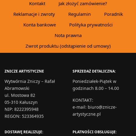
Kontakt
Jak złożyć zamówienie?
Reklamacje i zwroty
Regulamin
Poradnik
Konta bankowe
Polityka prywatności
Nota prawna
Zwrot produktu (odstąpienie od umowy)
ZNICZE ARTYSTYCZNE
SPRZEDAŻ DETALICZNA:
Wytwórnia Zniczy – Rafał
Poniedziałek-Piątek w
Abramowski
godzinach 8.00 – 14.00
ul. Mostowa 82
KONTAKT
:
05-310 Kałuszyn
e-mail:
biuro@znicze-
NIP: 8222395948
artystyczne.pl
REGON: 523364935
DOSTAWĘ REALIZUJE:
PŁATNOŚCI OBSŁUGUJE: