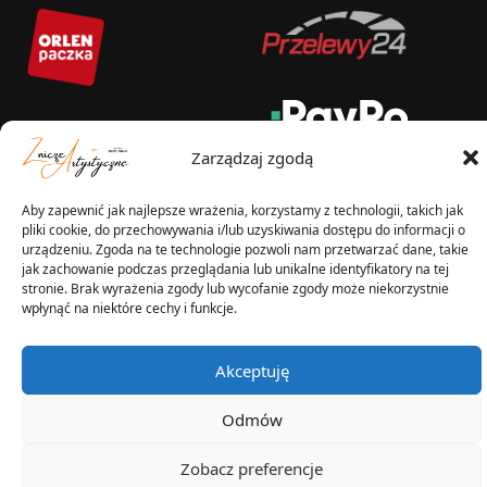
Zarządzaj zgodą
Aby zapewnić jak najlepsze wrażenia, korzystamy z technologii, takich jak
pliki cookie, do przechowywania i/lub uzyskiwania dostępu do informacji o
WYSYŁKA W:
urządzeniu. Zgoda na te technologie pozwoli nam przetwarzać dane, takie
jak zachowanie podczas przeglądania lub unikalne identyfikatory na tej
stronie. Brak wyrażenia zgody lub wycofanie zgody może niekorzystnie
wpłynąć na niektóre cechy i funkcje.
2025 © Znicz Polski -
Akceptuję
Wytwórnia Zniczy
Wszelkie prawa zastrzeżone
Odmów
Zobacz preferencje