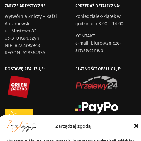
ZNICZE ARTYSTYCZNE
SPRZEDAŻ DETALICZNA:
Wytwórnia Zniczy – Rafał
Poniedziałek-Piątek w
Abramowski
godzinach 8.00 – 14.00
ul. Mostowa 82
KONTAKT
:
05-310 Kałuszyn
e-mail:
biuro@znicze-
NIP: 8222395948
artystyczne.pl
REGON: 523364935
DOSTAWĘ REALIZUJE:
PŁATNOŚCI OBSŁUGUJE:
Zarządzaj zgodą