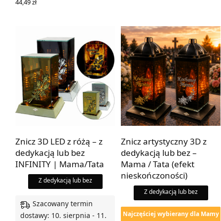
44,49
zł
WYBIERZ OPCJE
Znicz 3D LED z różą – z
Znicz artystyczny 3D z
dedykacją lub bez
dedykacją lub bez –
INFINITY | Mama/Tata
Mama / Tata (efekt
nieskończoności)
Z dedykacją lub bez
Z dedykacją lub bez
Szacowany termin
Najczęściej wybierany dla Mamy
dostawy: 10. sierpnia - 11.