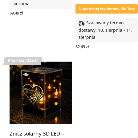
sierpnia
Najczęściej wybierany dla Taty
59,49
zł
WYBIERZ OPCJE
Szacowany termin
dostawy: 10. sierpnia - 11.
sierpnia
82,49
zł
WYBIERZ OPCJE
BRAK NA STANIE
Znicz solarny 3D LED –