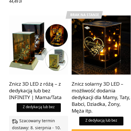
44,49
zł
WYBIERZ OPCJE
BRAK NA STANIE
Znicz 3D LED z różą – z
Znicz solarny 3D LED –
dedykacją lub bez
możliwość dodania
INFINITY | Mama/Tata
dedykacji dla Mamy, Taty,
Babci, Dziadka, Żony,
Z dedykacją lub bez
Męża itp.
Szacowany termin
Z dedykacją lub bez
dostawy: 8. sierpnia - 10.