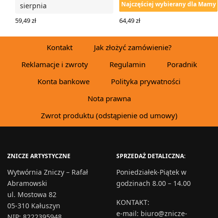
Najczęściej wybierany dla Mamy
sierpnia
64,49
zł
59,49
zł
WYBIERZ OPCJE
WYBIERZ OPCJE
Kontakt
Jak złożyć zamówienie?
Reklamacje i zwroty
Regulamin
Poradnik
Konta bankowe
Polityka prywatności
Nota prawna
Zwrot produktu (odstąpienie od umowy)
ZNICZE ARTYSTYCZNE
SPRZEDAŻ DETALICZNA:
Wytwórnia Zniczy – Rafał
Poniedziałek-Piątek w
Abramowski
godzinach 8.00 – 14.00
ul. Mostowa 82
KONTAKT
:
05-310 Kałuszyn
e-mail:
biuro@znicze-
NIP: 8222395948