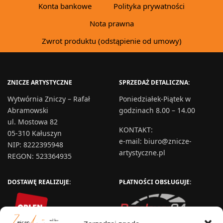
Konta bankowe
Polityka prywatności
Nota prawna
Zwrot produktu (odstąpienie od umowy)
ZNICZE ARTYSTYCZNE
SPRZEDAŻ DETALICZNA:
Wytwórnia Zniczy – Rafał
Poniedziałek-Piątek w
Abramowski
godzinach 8.00 – 14.00
ul. Mostowa 82
KONTAKT
:
05-310 Kałuszyn
e-mail:
biuro@znicze-
NIP: 8222395948
artystyczne.pl
REGON: 523364935
DOSTAWĘ REALIZUJE:
PŁATNOŚCI OBSŁUGUJE: