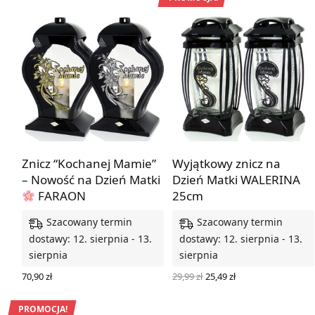
Znicz “Kochanej Mamie”
Wyjątkowy znicz na
– Nowość na Dzień Matki
Dzień Matki WALERINA
FARAON
25cm
Szacowany termin
Szacowany termin
dostawy: 12. sierpnia - 13.
dostawy: 12. sierpnia - 13.
sierpnia
sierpnia
Pierwotna
Aktualna
29,99
zł
25,49
zł
70,90
zł
cena
cena
WYBIERZ OPCJE
WYBIERZ OPCJE
wynosiła:
wynosi:
29,99 zł.
25,49 zł.
PROMOCJA!