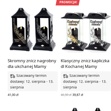
46,90 zł.
39,87 zł.
PROMOCJA!
Skromny znicz nagrobny
Klasyczny znicz kapliczka
dla ukchanej Mamy
dl Kochanej Mamy
Szacowany termin
Szacowany termin
dostawy: 12. sierpnia - 13.
dostawy: 12. sierpnia - 13.
sierpnia
sierpnia
Pierwotna
Aktualna
46,90
zł
39,87
zł
41,00
zł
cena
cena
WYBIERZ OPCJE
WYBIERZ OPCJE
wynosiła:
wynosi:
46,90 zł.
39,87 zł.