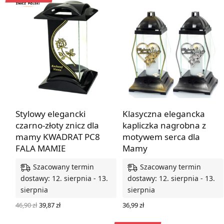
Stylowy elegancki
Klasyczna elegancka
czarno-złoty znicz dla
kapliczka nagrobna z
mamy KWADRAT PC8
motywem serca dla
FALA MAMIE
Mamy
Szacowany termin
Szacowany termin
dostawy: 12. sierpnia - 13.
dostawy: 12. sierpnia - 13.
sierpnia
sierpnia
Pierwotna
Aktualna
46,90
zł
39,87
zł
36,99
zł
cena
cena
DODAJ DO KOSZYKA
WYBIERZ OPCJE
wynosiła:
wynosi: