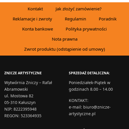
wynosiła:
wynosi:
46,90 zł.
39,87 zł.
Kontakt
Jak złożyć zamówienie?
Reklamacje i zwroty
Regulamin
Poradnik
Konta bankowe
Polityka prywatności
Nota prawna
Zwrot produktu (odstąpienie od umowy)
ZNICZE ARTYSTYCZNE
SPRZEDAŻ DETALICZNA:
Wytwórnia Zniczy – Rafał
Poniedziałek-Piątek w
Abramowski
godzinach 8.00 – 14.00
ul. Mostowa 82
KONTAKT
:
05-310 Kałuszyn
e-mail:
biuro@znicze-
NIP: 8222395948
artystyczne.pl
REGON: 523364935