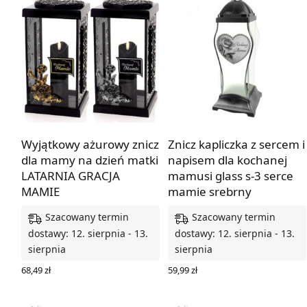
Wyjątkowy ażurowy znicz
Znicz kapliczka z sercem i
dla mamy na dzień matki
napisem dla kochanej
LATARNIA GRACJA
mamusi glass s-3 serce
MAMIE
mamie srebrny
Szacowany termin
Szacowany termin
dostawy: 12. sierpnia - 13.
dostawy: 12. sierpnia - 13.
sierpnia
sierpnia
68,49
zł
59,99
zł
WYBIERZ OPCJE
DODAJ DO KOSZYKA