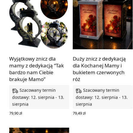
BESTSELLER
Wyjątkowy znicz dla
Duży znicz z dedykacją
mamy z dedykacją “Tak
dla Kochanej Mamy i
bardzo nam Ciebie
bukietem czerwonych
brakuje Mamo”
róż
Szacowany termin
Szacowany termin
dostawy: 12. sierpnia - 13.
dostawy: 12. sierpnia - 13.
sierpnia
sierpnia
79,90
zł
79,49
zł
WYBIERZ OPCJE
WYBIERZ OPCJE