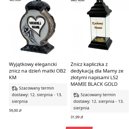
Wyjątkowy elegancki
Znicz kapliczka z
znicz na dzień matki OB2
dedykacją dla Mamy ze
KM
złotymi napisami LS2
MAMIE BLACK GOLD
Szacowany termin
Szacowany termin
dostawy: 12. sierpnia - 13.
sierpnia
dostawy: 12. sierpnia - 13.
sierpnia
59,00
zł
DODAJ DO KOSZYKA
31,99
zł
DODAJ DO KOSZYKA