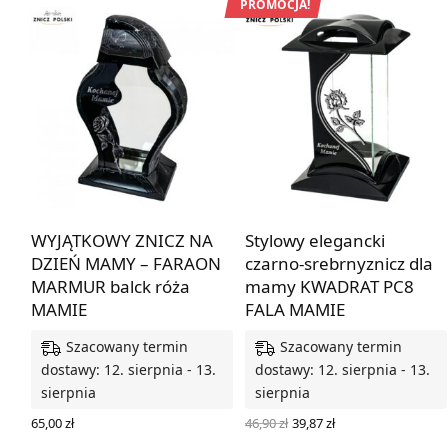
PROMOCJA!
WYJĄTKOWY ZNICZ NA
Stylowy elegancki
DZIEŃ MAMY – FARAON
czarno-srebrnyznicz dla
MARMUR balck róża
mamy KWADRAT PC8
MAMIE
FALA MAMIE
Szacowany termin
Szacowany termin
dostawy: 12. sierpnia - 13.
dostawy: 12. sierpnia - 13.
sierpnia
sierpnia
Pierwotna
Aktualna
46,90
zł
39,87
zł
65,00
zł
cena
cena
DODAJ DO KOSZYKA
DODAJ DO KOSZYKA