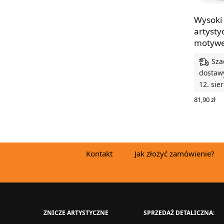
Wysoki
artysty
motywe
Sza
dostawy
12. sie
81,90
zł
WYBIERZ
Kontakt
Jak złożyć zamówienie?
ZNICZE ARTYSTYCZNE
SPRZEDAŻ DETALICZNA: