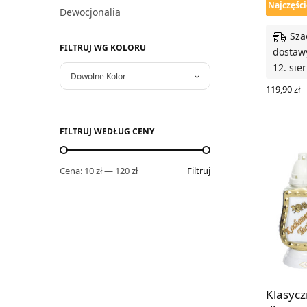
Najczęści
Dewocjonalia
Sza
FILTRUJ WG KOLORU
dostawy
12. sie
Dowolne Kolor
119,90
zł
WYBIERZ
FILTRUJ WEDŁUG CENY
Cena:
10 zł
—
120 zł
Filtruj
Klasycz