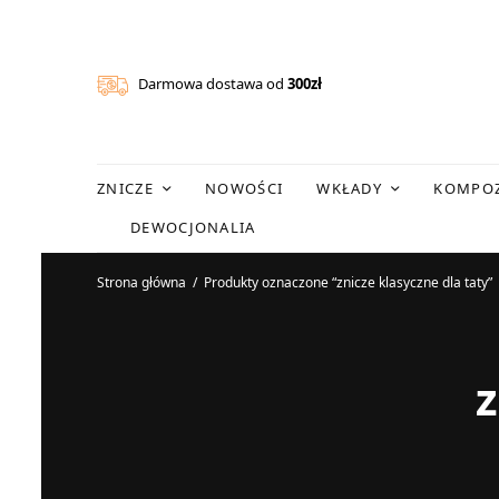
Darmowa dostawa od
300zł
ZNICZE
NOWOŚCI
WKŁADY
KOMPOZ
DEWOCJONALIA
Strona główna
/
Produkty oznaczone “znicze klasyczne dla taty”
z