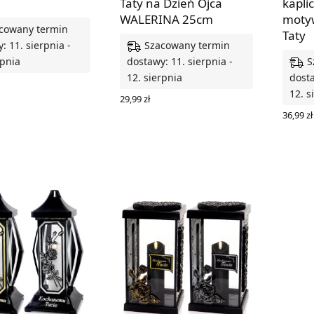
Taty na Dzień Ojca
kapli
WALERINA 25cm
moty
cowany termin
Taty
Szacowany termin
: 11. sierpnia -
S
rpnia
dostawy: 11. sierpnia -
12. sierpnia
dosta
12. s
 OPCJE
29,99
zł
WYBIERZ OPCJE
36,99
zł
WYBIE