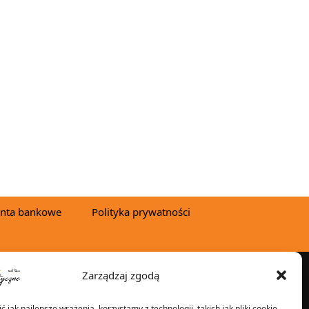
nta bankowe
Polityka prywatności
Zarządzaj zgodą
YSYŁKA W:
 jak najlepsze wrażenia, korzystamy z technologii, takich jak pliki cookie,