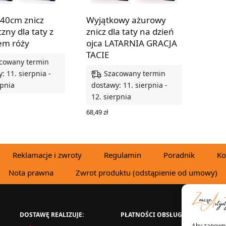
 40cm znicz
Wyjątkowy ażurowy
czny dla taty z
znicz dla taty na dzień
m róży
ojca LATARNIA GRACJA
TACIE
cowany termin
Szacowany termin
: 11. sierpnia -
rpnia
dostawy: 11. sierpnia -
12. sierpnia
 OPCJE
68,49
zł
WYBIERZ OPCJE
Reklamacje i zwroty
Regulamin
Poradnik
Ko
Nota prawna
Zwrot produktu (odstąpienie od umowy)
DOSTAWĘ REALIZUJE:
PŁATNOŚCI OBSŁUGUJE:
W
Aby zapewnić