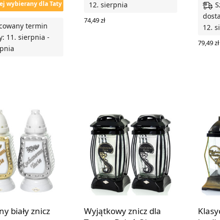
ej wybierany dla Taty
S
12. sierpnia
dosta
74,49
zł
cowany termin
12. s
WYBIERZ OPCJE
: 11. sierpnia -
79,49
zł
rpnia
WYBIE
 OPCJE
ny biały znicz
Wyjątkowy znicz dla
Klasy