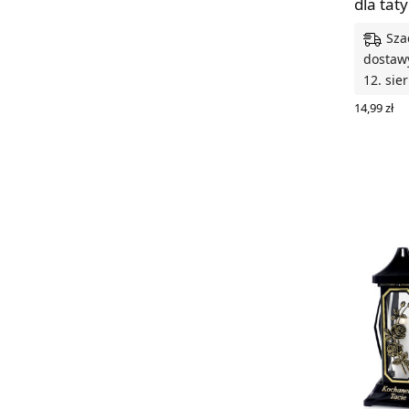
dla taty
Sza
dostawy
12. sie
14,99
zł
WYBIERZ