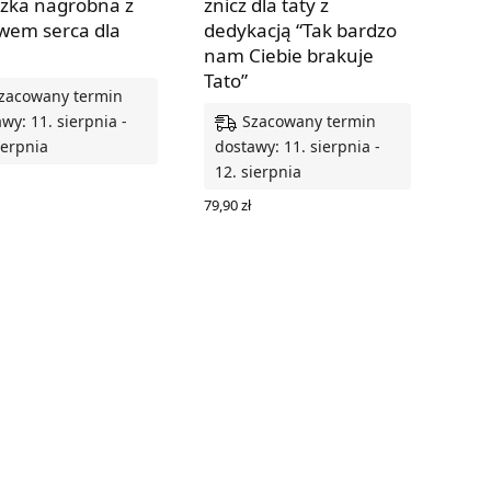
czka nagrobna z
znicz dla taty z
wem serca dla
dedykacją “Tak bardzo
nam Ciebie brakuje
Tato”
zacowany termin
Szacowany termin
wy: 11. sierpnia -
ierpnia
dostawy: 11. sierpnia -
12. sierpnia
RZ OPCJE
79,90
zł
WYBIERZ OPCJE