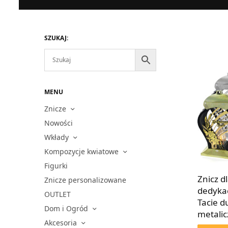
SZUKAJ:
MENU
Znicze
Nowości
Wkłady
Kompozycje kwiatowe
Figurki
Znicz dl
Znicze personalizowane
dedyka
OUTLET
Tacie d
Dom i Ogród
metali
Akcesoria