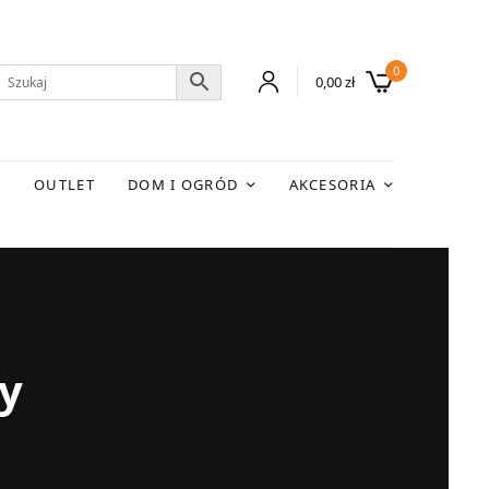
0
0,00
zł
E
OUTLET
DOM I OGRÓD
AKCESORIA
ty