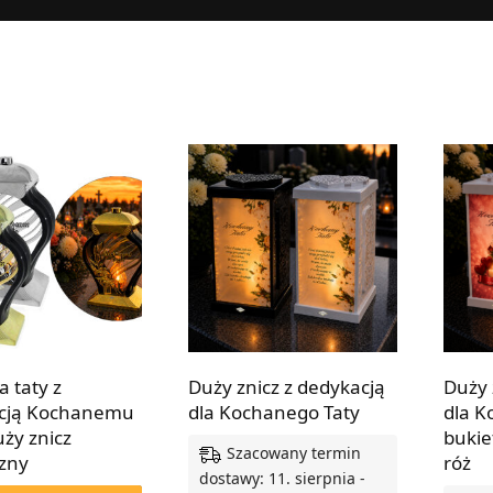
a taty z
Duży znicz z dedykacją
Duży 
cją Kochanemu
dla Kochanego Taty
dla K
uży znicz
buki
Szacowany termin
czny
róż
dostawy: 11. sierpnia -