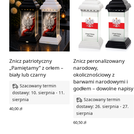
Znicz patriotyczny
Znicz peronalizowany
„Pamiętamy” z orłem –
narodowy,
biały lub czarny
okolicznościowy z
barwami narodowymi i
Szacowany termin
godłem – dowolne napisy
dostawy: 10. sierpnia - 11.
Szacowany termin
sierpnia
dostawy: 26. sierpnia - 27.
40,00
zł
sierpnia
WYBIERZ OPCJE
60,50
zł
WYBIERZ OPCJE