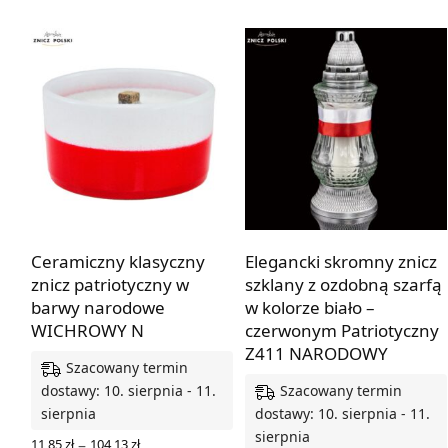
Ceramiczny klasyczny
Elegancki skromny znicz
znicz patriotyczny w
szklany z ozdobną szarfą
barwy narodowe
w kolorze biało –
WICHROWY N
czerwonym Patriotyczny
Z411 NARODOWY
Szacowany termin
Szacowany termin
dostawy: 10. sierpnia - 11.
sierpnia
dostawy: 10. sierpnia - 11.
sierpnia
Zakres
–
11,85
zł
104,13
zł