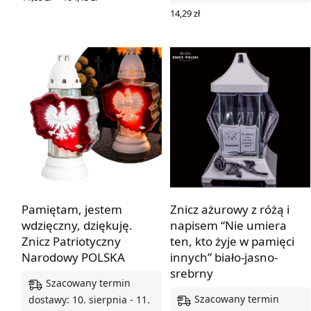
cen: od
WYBIERZ OPCJE
14,29
zł
11,85 zł
DODAJ DO KOSZYKA
do
104,13 zł
Pamiętam, jestem
Znicz ażurowy z różą i
wdzięczny, dziękuję.
napisem “Nie umiera
Znicz Patriotyczny
ten, kto żyje w pamięci
Narodowy POLSKA
innych” biało-jasno-
srebrny
Szacowany termin
Szacowany termin
dostawy: 10. sierpnia - 11.