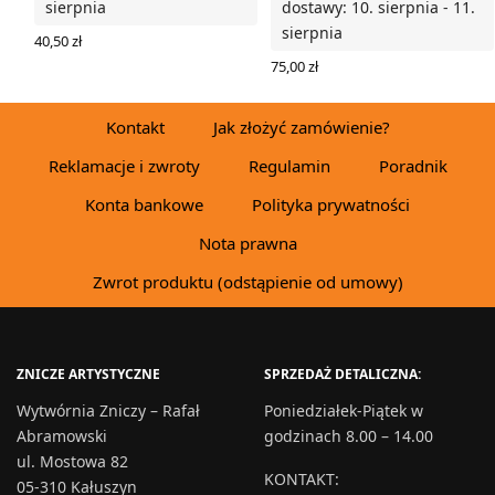
sierpnia
dostawy: 10. sierpnia - 11.
sierpnia
40,50
zł
DODAJ DO KOSZYKA
75,00
zł
DODAJ DO KOSZYKA
Kontakt
Jak złożyć zamówienie?
Reklamacje i zwroty
Regulamin
Poradnik
Konta bankowe
Polityka prywatności
Nota prawna
Zwrot produktu (odstąpienie od umowy)
ZNICZE ARTYSTYCZNE
SPRZEDAŻ DETALICZNA:
Wytwórnia Zniczy – Rafał
Poniedziałek-Piątek w
Abramowski
godzinach 8.00 – 14.00
ul. Mostowa 82
KONTAKT
:
05-310 Kałuszyn