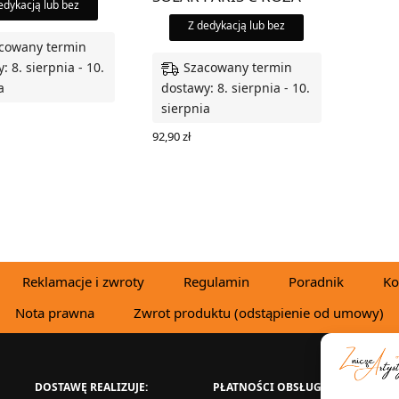
edykacją lub bez
Z dedykacją lub bez
cowany termin
Szacowany termin
: 8. sierpnia - 10.
a
dostawy: 8. sierpnia - 10.
sierpnia
 OPCJE
92,90
zł
WYBIERZ OPCJE
Reklamacje i zwroty
Regulamin
Poradnik
Ko
Nota prawna
Zwrot produktu (odstąpienie od umowy)
DOSTAWĘ REALIZUJE:
PŁATNOŚCI OBSŁUGUJE:
W