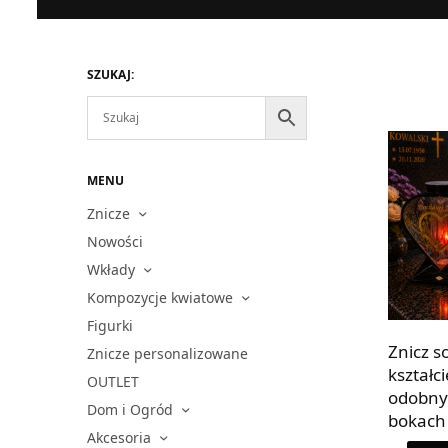
SZUKAJ:
MENU
Znicze
Nowości
Wkłady
Kompozycje kwiatowe
Figurki
Znicz s
Znicze personalizowane
kształci
OUTLET
odobny
Dom i Ogród
bokac
Akcesoria