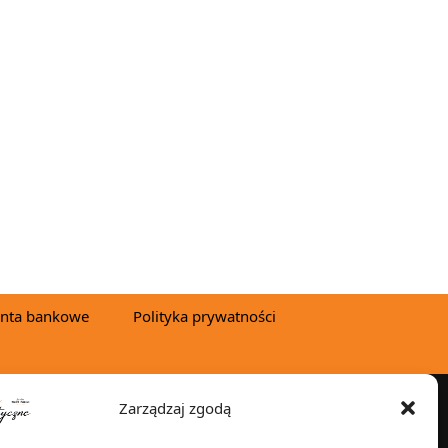
nta bankowe
Polityka prywatności
Zarządzaj zgodą
YSYŁKA W: