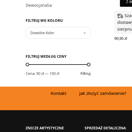
Z d
Dewocjonalia
Sza
FILTRUJ WG KOLORU
dostawy
sierpni
Dowolne Kolor
90,90
zł
WYBIERZ
FILTRUJ WEDŁUG CENY
Cena:
90 zł
—
100 zł
Filtruj
Kontakt
Jak złożyć zamówienie?
ZNICZE ARTYSTYCZNE
SPRZEDAŻ DETALICZNA: