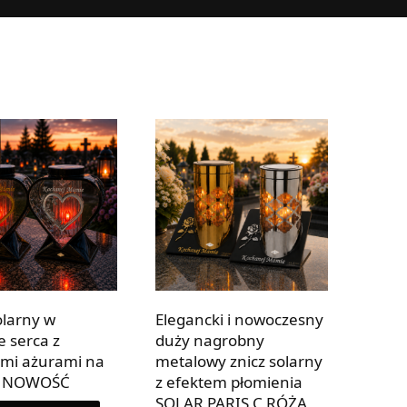
olarny w
Elegancki i nowoczesny
e serca z
duży nagrobny
mi ażurami na
metalowy znicz solarny
h NOWOŚĆ
z efektem płomienia
SOLAR PARIS C RÓŻA