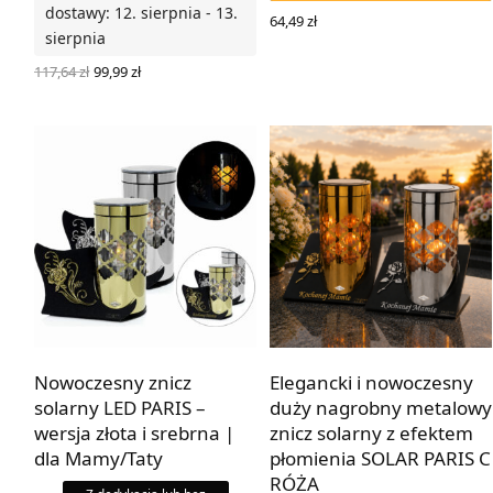
dostawy: 12. sierpnia - 13.
64,49
zł
sierpnia
WYBIERZ OPCJE
Pierwotna
Aktualna
117,64
zł
99,99
zł
cena
cena
WYBIERZ OPCJE
wynosiła:
wynosi:
117,64 zł.
99,99 zł.
Nowoczesny znicz
Elegancki i nowoczesny
solarny LED PARIS –
duży nagrobny metalowy
wersja złota i srebrna |
znicz solarny z efektem
dla Mamy/Taty
płomienia SOLAR PARIS C
RÓŻA