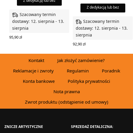
Z dedykacją lub bez
Z dedykacją lub bez
Szacowany termin
Szacowany termin
dostawy: 12. sierpnia - 13.
sierpnia
dostawy: 12. sierpnia - 13.
sierpnia
95,90
zł
WYBIERZ OPCJE
92,90
zł
WYBIERZ OPCJE
Kontakt
Jak złożyć zamówienie?
Reklamacje i zwroty
Regulamin
Poradnik
Konta bankowe
Polityka prywatności
Nota prawna
Zwrot produktu (odstąpienie od umowy)
ZNICZE ARTYSTYCZNE
SPRZEDAŻ DETALICZNA: