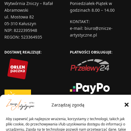
Wytwórnia Zniczy – Rafał
Poniedziałek-Piątek w
Abramowski
godzinach 8.00 – 14.00
ul. Mostowa 82
KONTAKT
:
05-310 Kałuszyn
e-mail:
biuro@znicze-
NIP: 8222395948
artystyczne.pl
REGON: 523364935
DOSTAWĘ REALIZUJE:
PŁATNOŚCI OBSŁUGUJE:
Zarządzaj zgodą
Aby zapewnić jak najlepsze wrażenia, korzystamy z technologii, takich jak
WYSYŁKA W:
pliki cookie, do przechowywania i/lub uzyskiwania dostępu do informacji o
urządzeniu. Zgoda na te technologie pozwoli nam przetwarzać dane, takie