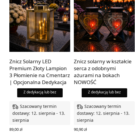
Znicz Solarny LED
Znicz solarny w kształcie
Premium Złoty Lampion
serca z odobnymi
3 Płomienie na Cmentarz
ażurami na bokach
| Opcjonalna Dedykacja
NOWOŚĆ
Z dedykacją lub bez
Z dedykacją lub bez
Szacowany termin
Szacowany termin
dostawy: 12. sierpnia - 13.
dostawy: 12. sierpnia - 13.
sierpnia
sierpnia
89,00
zł
90,90
zł
WYBIERZ OPCJE
WYBIERZ OPCJE