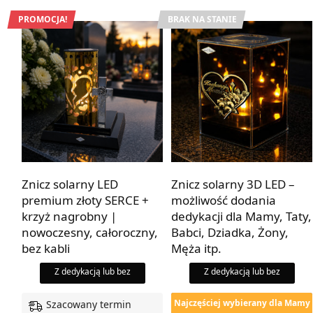
PROMOCJA!
BRAK NA STANIE
Znicz solarny LED
Znicz solarny 3D LED –
premium złoty SERCE +
możliwość dodania
krzyż nagrobny |
dedykacji dla Mamy, Taty,
nowoczesny, całoroczny,
Babci, Dziadka, Żony,
bez kabli
Męża itp.
Z dedykacją lub bez
Z dedykacją lub bez
Najczęściej wybierany dla Mamy
Szacowany termin