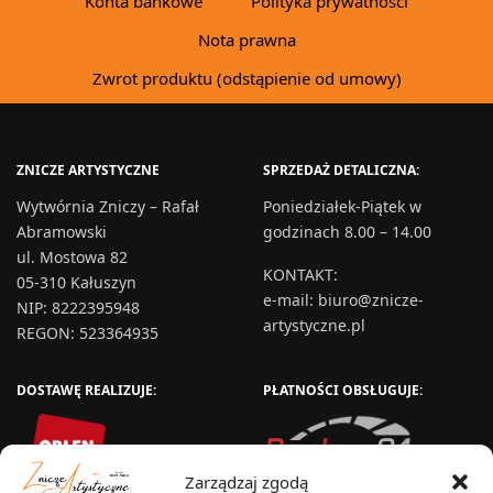
Konta bankowe
Polityka prywatności
Nota prawna
Zwrot produktu (odstąpienie od umowy)
ZNICZE ARTYSTYCZNE
SPRZEDAŻ DETALICZNA:
Wytwórnia Zniczy – Rafał
Poniedziałek-Piątek w
Abramowski
godzinach 8.00 – 14.00
ul. Mostowa 82
KONTAKT
:
05-310 Kałuszyn
e-mail:
biuro@znicze-
NIP: 8222395948
artystyczne.pl
REGON: 523364935
DOSTAWĘ REALIZUJE:
PŁATNOŚCI OBSŁUGUJE:
Zarządzaj zgodą