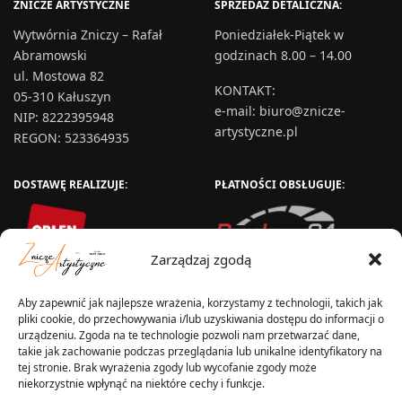
ZNICZE ARTYSTYCZNE
SPRZEDAŻ DETALICZNA:
Wytwórnia Zniczy – Rafał
Poniedziałek-Piątek w
Abramowski
godzinach 8.00 – 14.00
ul. Mostowa 82
KONTAKT
:
05-310 Kałuszyn
e-mail:
biuro@znicze-
NIP: 8222395948
artystyczne.pl
REGON: 523364935
DOSTAWĘ REALIZUJE:
PŁATNOŚCI OBSŁUGUJE:
Zarządzaj zgodą
Aby zapewnić jak najlepsze wrażenia, korzystamy z technologii, takich jak
pliki cookie, do przechowywania i/lub uzyskiwania dostępu do informacji o
urządzeniu. Zgoda na te technologie pozwoli nam przetwarzać dane,
takie jak zachowanie podczas przeglądania lub unikalne identyfikatory na
tej stronie. Brak wyrażenia zgody lub wycofanie zgody może
niekorzystnie wpłynąć na niektóre cechy i funkcje.
WYSYŁKA W: