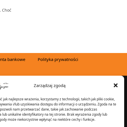
. Choć
nta bankowe
Polityka prywatności
Zarządzaj zgodą
YSYŁKA W:
 jak najlepsze wrażenia, korzystamy z technologii, takich jak pliki cookie,
ywania i/lub uzyskiwania dostępu do informacji o urządzeniu. Zgoda na te
 pozwoli nam przetwarzać dane, takie jak zachowanie podczas
 lub unikalne identyfikatory na tej stronie. Brak wyrażenia zgody lub
2025 © Znicz Polski -
gody może niekorzystnie wpłynąć na niektóre cechy i funkcje.
Wytwórnia Zniczy