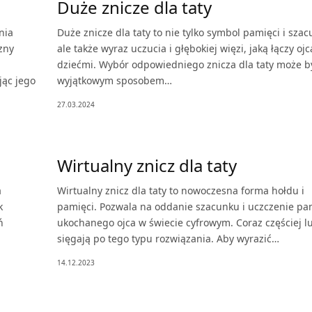
Duże znicze dla taty
nia
Duże znicze dla taty to nie tylko symbol pamięci i szac
zny
ale także wyraz uczucia i głębokiej więzi, jaką łączy ojc
dziećmi. Wybór odpowiedniego znicza dla taty może b
jąc jego
wyjątkowym sposobem…
27.03.2024
Wirtualny znicz dla taty
a
Wirtualny znicz dla taty to nowoczesna forma hołdu i
k
pamięci. Pozwala na oddanie szacunku i uczczenie pa
ń
ukochanego ojca w świecie cyfrowym. Coraz częściej l
sięgają po tego typu rozwiązania. Aby wyrazić…
14.12.2023