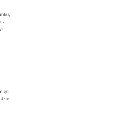
unku,
a z
yć
mięci
udzie