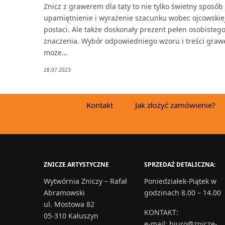
Znicz z grawerem dla taty to nie tylko świetny sposób
upamiętnienie i wyrażenie szacunku wobec ojcowskie
postaci. Ale także doskonały prezent pełen osobisteg
znaczenia. Wybór odpowiedniego wzoru i treści graw
może…
28.07.2023
Kontakt
Jak złożyć zamówienie?
ZNICZE ARTYSTYCZNE
SPRZEDAŻ DETALICZNA:
Wytwórnia Zniczy – Rafał
Poniedziałek-Piątek w
Abramowski
godzinach 8.00 – 14.00
ul. Mostowa 82
KONTAKT
:
05-310 Kałuszyn
e-mail:
biuro@znicze-