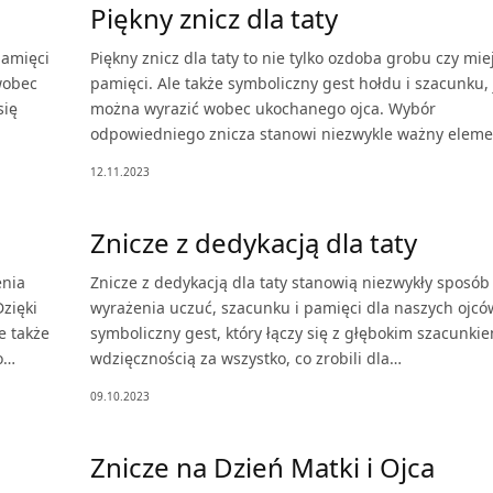
Piękny znicz dla taty
pamięci
Piękny znicz dla taty to nie tylko ozdoba grobu czy mie
 wobec
pamięci. Ale także symboliczny gest hołdu i szacunku, 
się
można wyrazić wobec ukochanego ojca. Wybór
odpowiedniego znicza stanowi niezwykle ważny elem
12.11.2023
Znicze z dedykacją dla taty
enia
Znicze z dedykacją dla taty stanowią niezwykły sposób
zięki
wyrażenia uczuć, szacunku i pamięci dla naszych ojców
e także
symboliczny gest, który łączy się z głębokim szacunkie
o…
wdzięcznością za wszystko, co zrobili dla…
09.10.2023
Znicze na Dzień Matki i Ojca