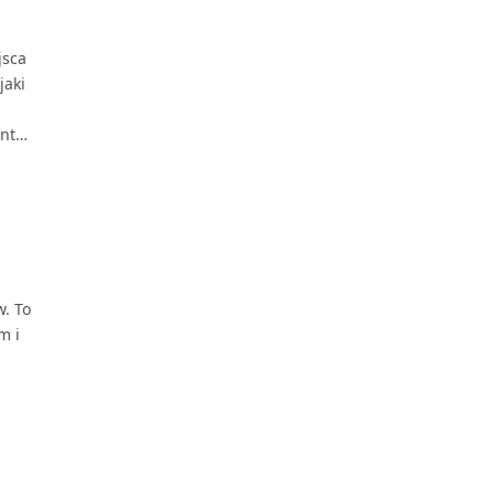
jsca
jaki
ent…
. To
m i