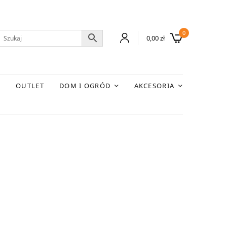
0
0,00
zł
E
OUTLET
DOM I OGRÓD
AKCESORIA