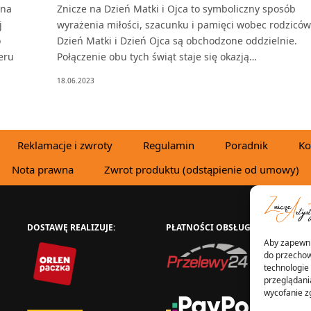
 na
Znicze na Dzień Matki i Ojca to symboliczny sposób
j
wyrażenia miłości, szacunku i pamięci wobec rodziców
o
Dzień Matki i Dzień Ojca są obchodzone oddzielnie.
eru
Połączenie obu tych świąt staje się okazją…
18.06.2023
Reklamacje i zwroty
Regulamin
Poradnik
Ko
Nota prawna
Zwrot produktu (odstąpienie od umowy)
DOSTAWĘ REALIZUJE:
PŁATNOŚCI OBSŁUGUJE:
W
Aby zapewnić
do przechow
technologie
przeglądania
wycofanie z