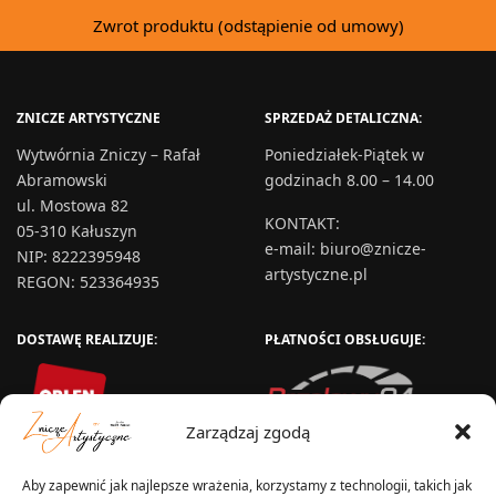
Zwrot produktu (odstąpienie od umowy)
ZNICZE ARTYSTYCZNE
SPRZEDAŻ DETALICZNA:
Wytwórnia Zniczy – Rafał
Poniedziałek-Piątek w
Abramowski
godzinach 8.00 – 14.00
ul. Mostowa 82
KONTAKT
:
05-310 Kałuszyn
e-mail:
biuro@znicze-
NIP: 8222395948
artystyczne.pl
REGON: 523364935
DOSTAWĘ REALIZUJE:
PŁATNOŚCI OBSŁUGUJE:
Zarządzaj zgodą
Aby zapewnić jak najlepsze wrażenia, korzystamy z technologii, takich jak