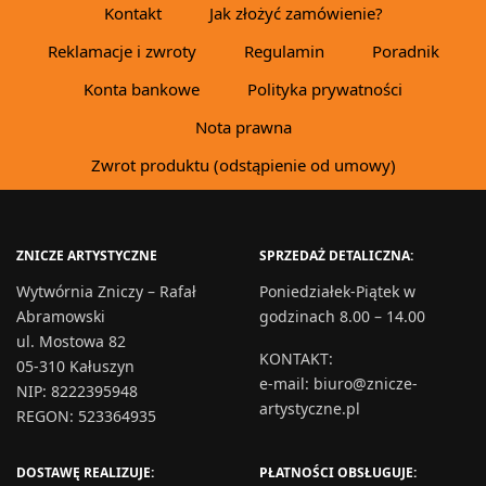
Kontakt
Jak złożyć zamówienie?
Reklamacje i zwroty
Regulamin
Poradnik
Konta bankowe
Polityka prywatności
Nota prawna
Zwrot produktu (odstąpienie od umowy)
ZNICZE ARTYSTYCZNE
SPRZEDAŻ DETALICZNA:
Wytwórnia Zniczy – Rafał
Poniedziałek-Piątek w
Abramowski
godzinach 8.00 – 14.00
ul. Mostowa 82
KONTAKT
:
05-310 Kałuszyn
e-mail:
biuro@znicze-
NIP: 8222395948
artystyczne.pl
REGON: 523364935
DOSTAWĘ REALIZUJE:
PŁATNOŚCI OBSŁUGUJE: