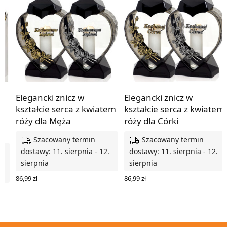
y
Elegancki znicz w
Elegancki znicz w
kształcie serca z kwiatem
kształcie serca z kwiatem
róży dla Męża
róży dla Córki
Szacowany termin
Szacowany termin
dostawy: 11. sierpnia - 12.
dostawy: 11. sierpnia - 12.
.
sierpnia
sierpnia
86,99
zł
86,99
zł
WYBIERZ OPCJE
WYBIERZ OPCJE