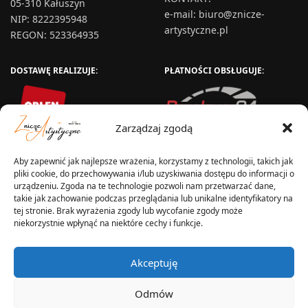
05-310 Kałuszyn
e-mail:
biuro@znicze-
NIP: 8222395948
artystyczne.pl
REGON: 523364935
DOSTAWĘ REALIZUJE:
PŁATNOŚCI OBSŁUGUJE:
Zarządzaj zgodą
Aby zapewnić jak najlepsze wrażenia, korzystamy z technologii, takich jak
pliki cookie, do przechowywania i/lub uzyskiwania dostępu do informacji o
urządzeniu. Zgoda na te technologie pozwoli nam przetwarzać dane,
takie jak zachowanie podczas przeglądania lub unikalne identyfikatory na
tej stronie. Brak wyrażenia zgody lub wycofanie zgody może
niekorzystnie wpłynąć na niektóre cechy i funkcje.
WYSYŁKA W:
Akceptuję
Odmów
2025 © Znicz Polski -