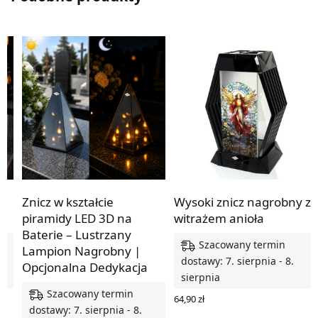
Znicz w kształcie
Wysoki znicz nagrobny z
a
piramidy LED 3D na
witrażem anioła
Baterie – Lustrzany
Szacowany termin
Lampion Nagrobny |
dostawy: 7. sierpnia - 8.
Opcjonalna Dedykacja
sierpnia
Szacowany termin
64,90
zł
dostawy: 7. sierpnia - 8.
DODAJ DO KOSZYKA