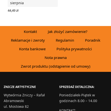
sierpnia
44,49
zł
WYBIERZ OPCJE
Kontakt
Jak złożyć zamówienie?
Reklamacje i zwroty
Regulamin
Poradnik
Konta bankowe
Polityka prywatności
Nota prawna
Zwrot produktu (odstąpienie od umowy)
ZNICZE ARTYSTYCZNE
SPRZEDAŻ DETALICZNA:
Wytwórnia Zniczy – Rafał
Poniedziałek-Piątek w
Abramowski
godzinach 8.00 – 14.00
ul. Mostowa 82
KONTAKT
: