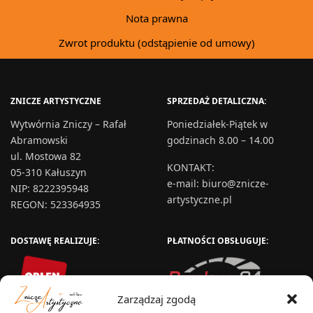
Nota prawna
Zwrot produktu (odstąpienie od umowy)
ZNICZE ARTYSTYCZNE
SPRZEDAŻ DETALICZNA:
Wytwórnia Zniczy – Rafał
Poniedziałek-Piątek w
Abramowski
godzinach 8.00 – 14.00
ul. Mostowa 82
KONTAKT
:
05-310 Kałuszyn
e-mail:
biuro@znicze-
NIP: 8222395948
artystyczne.pl
REGON: 523364935
DOSTAWĘ REALIZUJE:
PŁATNOŚCI OBSŁUGUJE:
Zarządzaj zgodą