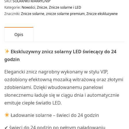
SKU:
SOLAR/WITR/AKRYL/VIP
Kategorie:
Nowości
,
Znicze
,
Znicze solarne i LED
Znaczniki:
Znicze solarne
,
znicze solarne premium
,
Znicze ekskluzywne
Opis
Ekskluzywny znicz solarny LED świecący do 24
godzin
Elegancki znicz nagrobny wykonany w stylu VIP,
ozdobiony efektowną mozaiką witrażową oraz złotymi
zdobieniami. Dzięki wbudowanemu panelowi
słonecznemu ładuje się w ciągu dnia i automatycznie
emituje ciepłe światło LED.
Ładowanie solarne – świeci do 24 godzin
✔ świeci do 24 godzin po pełnym naładowaniu