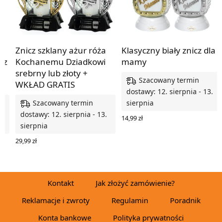
Znicz szklany ażur róża
Klasyczny biały znicz dla
 z
Kochanemu Dziadkowi
mamy
srebrny lub złoty +
Szacowany termin
WKŁAD GRATIS
dostawy: 12. sierpnia - 13.
Szacowany termin
sierpnia
.
dostawy: 12. sierpnia - 13.
14,99
zł
sierpnia
WYBIERZ OPCJE
29,99
zł
WYBIERZ OPCJE
Kontakt
Jak złożyć zamówienie?
Reklamacje i zwroty
Regulamin
Poradnik
Konta bankowe
Polityka prywatności