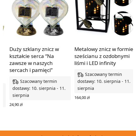
Duży szklany znicz w
Metalowy znicz w formie
ą
kształcie serca “Na
sześcianu z ozdobnymi
zawsze w naszych
liśmi i LED infinity
sercach i pamięci”
Szacowany termin
Szacowany termin
dostawy: 10. sierpnia - 11.
dostawy: 10. sierpnia - 11.
sierpnia
.
sierpnia
164,00
zł
WYBIERZ OPCJE
24,90
zł
WYBIERZ OPCJE