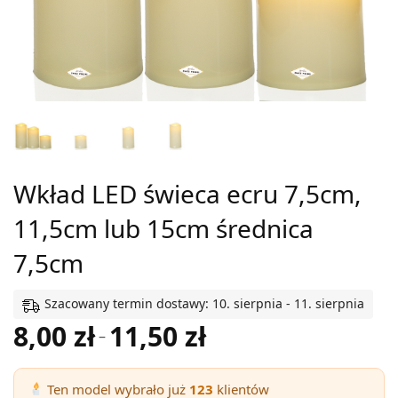
Wkład LED świeca ecru 7,5cm,
11,5cm lub 15cm średnica
7,5cm
Szacowany termin dostawy: 10. sierpnia - 11. sierpnia
8,00
zł
11,50
zł
Zakres
–
cen: od
8,00 zł
Ten model wybrało już
123
klientów