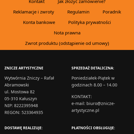
Kontakt
Jak złożyć zamówienie?
Reklamacje i zwroty
Regulamin
Poradnik
Konta bankowe
Polityka prywatności
Nota prawna
Zwrot produktu (odstąpienie od umowy)
ZNICZE ARTYSTYCZNE
SPRZEDAŻ DETALICZNA:
Wytwórnia Zniczy – Rafał
Poniedziałek-Piątek w
Abramowski
godzinach 8.00 – 14.00
ul. Mostowa 82
KONTAKT
:
05-310 Kałuszyn
e-mail:
biuro@znicze-
NIP: 8222395948
artystyczne.pl
REGON: 523364935
DOSTAWĘ REALIZUJE:
PŁATNOŚCI OBSŁUGUJE: