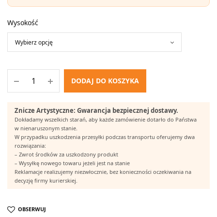
do
11,50 zł
Wysokość
DODAJ DO KOSZYKA
Znicze Artystyczne: Gwarancja bezpiecznej dostawy.
Dokładamy wszelkich starań, aby każde zamówienie dotarło do Państwa
w nienaruszonym stanie.
W przypadku uszkodzenia przesyłki podczas transportu oferujemy dwa
rozwiązania:
– Zwrot środków za uszkodzony produkt
– Wysyłkę nowego towaru jeżeli jest na stanie
Reklamacje realizujemy niezwłocznie, bez konieczności oczekiwania na
decyzję firmy kurierskiej.
OBSERWUJ