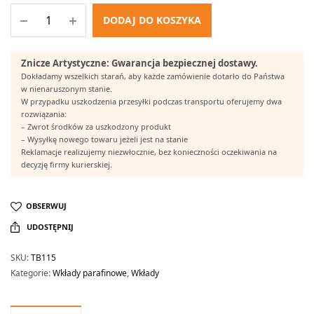
DODAJ DO KOSZYKA
Znicze Artystyczne: Gwarancja bezpiecznej dostawy.
Dokładamy wszelkich starań, aby każde zamówienie dotarło do Państwa
w nienaruszonym stanie.
W przypadku uszkodzenia przesyłki podczas transportu oferujemy dwa
rozwiązania:
– Zwrot środków za uszkodzony produkt
– Wysyłkę nowego towaru jeżeli jest na stanie
Reklamacje realizujemy niezwłocznie, bez konieczności oczekiwania na
decyzję firmy kurierskiej.
OBSERWUJ
UDOSTĘPNIJ
SKU:
TB115
Kategorie:
Wkłady parafinowe
,
Wkłady