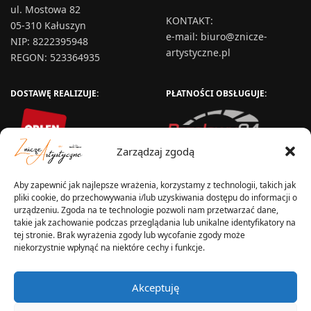
ul. Mostowa 82
KONTAKT
:
05-310 Kałuszyn
e-mail:
biuro@znicze-
NIP: 8222395948
artystyczne.pl
REGON: 523364935
DOSTAWĘ REALIZUJE:
PŁATNOŚCI OBSŁUGUJE:
Zarządzaj zgodą
Aby zapewnić jak najlepsze wrażenia, korzystamy z technologii, takich jak
pliki cookie, do przechowywania i/lub uzyskiwania dostępu do informacji o
urządzeniu. Zgoda na te technologie pozwoli nam przetwarzać dane,
takie jak zachowanie podczas przeglądania lub unikalne identyfikatory na
tej stronie. Brak wyrażenia zgody lub wycofanie zgody może
niekorzystnie wpłynąć na niektóre cechy i funkcje.
WYSYŁKA W:
Akceptuję