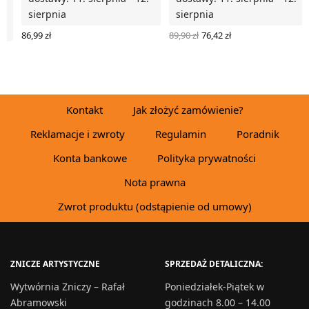
.
sierpnia
sierpnia
Pierwotna
Aktualna
89,90
zł
76,42
zł
86,99
zł
cena
cena
DODAJ DO KOSZYKA
WYBIERZ OPCJE
wynosiła:
wynosi:
89,90 zł.
76,42 zł.
Kontakt
Jak złożyć zamówienie?
Reklamacje i zwroty
Regulamin
Poradnik
Konta bankowe
Polityka prywatności
Nota prawna
Zwrot produktu (odstąpienie od umowy)
ZNICZE ARTYSTYCZNE
SPRZEDAŻ DETALICZNA:
Wytwórnia Zniczy – Rafał
Poniedziałek-Piątek w
Abramowski
godzinach 8.00 – 14.00