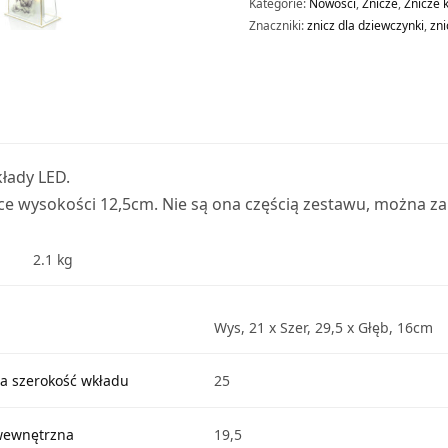
Kategorie:
Nowości
,
Znicze
,
Znicze k
Znaczniki:
znicz dla dziewczynki
,
zni
łady LED.
ce wysokości 12,5cm. Nie są ona częścią zestawu, można zak
2.1 kg
Wys, 21 x Szer, 29,5 x Głęb, 16cm
 szerokość wkładu
25
wewnętrzna
19,5