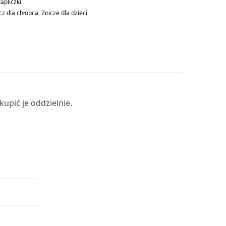
apliczki
cz dla chłopca
,
Znicze dla dzieci
upić je oddzielnie.