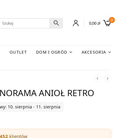
0
0,00
zł
E
OUTLET
DOM I OGRÓD
AKCESORIA
PANORAMA ANIOŁ RETRO
: 10. sierpnia - 11. sierpnia
452
klientów