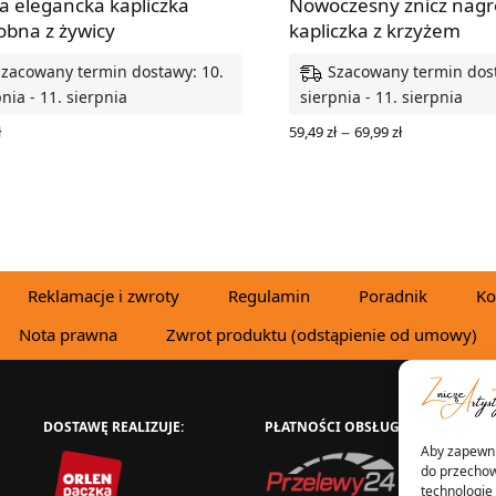
a elegancka kapliczka
Nowoczesny znicz nag
obna z żywicy
kapliczka z krzyżem
Szacowany termin dostawy: 10.
Szacowany termin dost
nia - 11. sierpnia
sierpnia - 11. sierpnia
Zakres
–
ł
59,49
zł
69,99
zł
cen: od
RZ OPCJE
WYBIERZ OPCJE
59,49 zł
do
69,99 zł
Reklamacje i zwroty
Regulamin
Poradnik
Ko
Nota prawna
Zwrot produktu (odstąpienie od umowy)
DOSTAWĘ REALIZUJE:
PŁATNOŚCI OBSŁUGUJE:
W
Aby zapewnić
do przechow
technologie