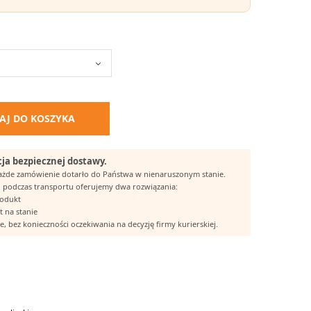
AJ DO KOSZYKA
ja bezpiecznej dostawy.
każde zamówienie dotarło do Państwa w nienaruszonym stanie.
 podczas transportu oferujemy dwa rozwiązania:
rodukt
t na stanie
, bez konieczności oczekiwania na decyzję firmy kurierskiej.