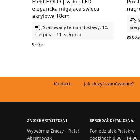
Efekt HOLO | wkład LED
Prost
elegancka migająca świeca
nagr
akrylowa 18cm
Szacowany termin dostawy: 10.
sierp
sierpnia - 11. sierpnia
99,00
z
WYBIE
9,00
zł
WYBIERZ OPCJE
Kontakt
Jak złożyć zamówienie?
ZNICZE ARTYSTYCZNE
SPRZEDAŻ DETALICZNA:
Wytwórnia Zniczy – Rafał
Poniedziałek-Piątek w
Abramowski
godzinach 8.00 – 14.00