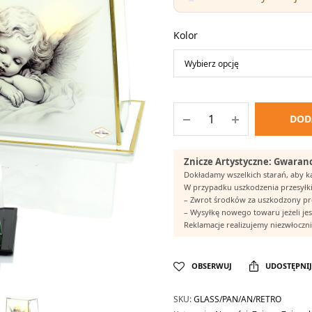
Kolor
DOD
Znicze Artystyczne: Gwaranc
Dokładamy wszelkich starań, aby 
W przypadku uszkodzenia przesyłki
– Zwrot środków za uszkodzony p
– Wysyłkę nowego towaru jeżeli jes
Reklamacje realizujemy niezwłocznie
OBSERWUJ
UDOSTĘPNIJ
SKU:
GLASS/PAN/AN/RETRO