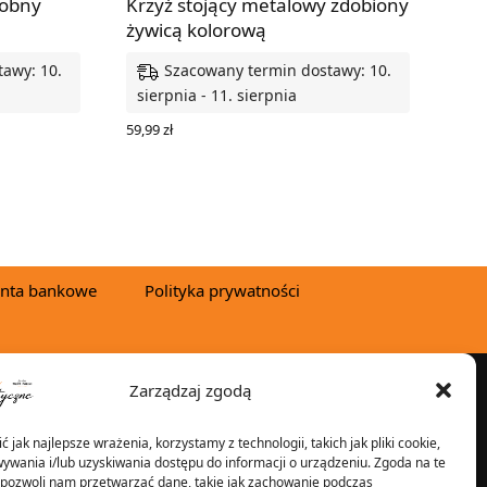
robny
Krzyż stojący metalowy zdobiony
żywicą kolorową
awy: 10.
Szacowany termin dostawy: 10.
sierpnia - 11. sierpnia
59,99
zł
WYBIERZ OPCJE
nta bankowe
Polityka prywatności
Zarządzaj zgodą
YSYŁKA W:
 jak najlepsze wrażenia, korzystamy z technologii, takich jak pliki cookie,
ywania i/lub uzyskiwania dostępu do informacji o urządzeniu. Zgoda na te
 pozwoli nam przetwarzać dane, takie jak zachowanie podczas