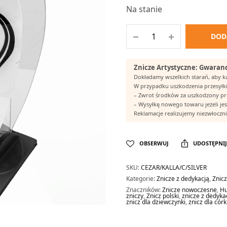
Na stanie
DOD
Znicze Artystyczne: Gwaranc
Dokładamy wszelkich starań, aby 
W przypadku uszkodzenia przesyłki
– Zwrot środków za uszkodzony p
– Wysyłkę nowego towaru jeżeli jes
Reklamacje realizujemy niezwłocznie
OBSERWUJ
UDOSTĘPNIJ
SKU:
CEZAR/KALLA/C/SILVER
Kategorie:
Znicze z dedykacją
,
Znic
Znaczników:
Znicze nowoczesne
,
Hu
zniczy
,
Znicz polski
,
znicze z dedyka
znicz dla dziewczynki
,
znicz dla córk