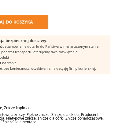
AJ DO KOSZYKA
ja bezpiecznej dostawy.
każde zamówienie dotarło do Państwa w nienaruszonym stanie.
 podczas transportu oferujemy dwa rozwiązania:
rodukt
t na stanie
, bez konieczności oczekiwania na decyzję firmy kurierskiej.
ze
,
Znicze kapliczki
rtownia zniczy
,
Piękne znicze
,
Znicze dla dzieci
,
Producent
cją
,
Nietypowe znicze
,
znicze dla córki
,
Znicze ponadczasowe
,
i
,
Znicze na cmentarz