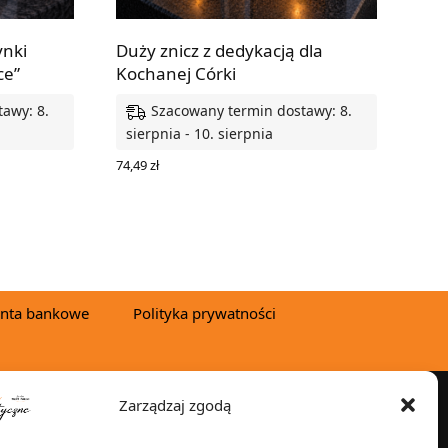
ynki
Duży znicz z dedykacją dla
ce”
Kochanej Córki
awy: 8.
Szacowany termin dostawy: 8.
sierpnia - 10. sierpnia
74,49
zł
WYBIERZ OPCJE
nta bankowe
Polityka prywatności
Zarządzaj zgodą
YSYŁKA W: