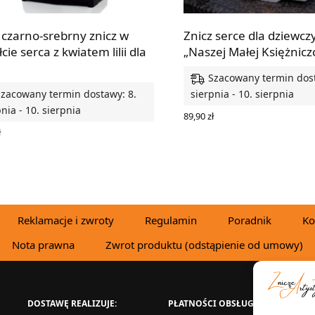
czarno-srebrny znicz w
Znicz serce dla dziewcz
łcie serca z kwiatem lilii dla
„Naszej Małej Księżnicz
Szacowany termin dost
Szacowany termin dostawy: 8.
sierpnia - 10. sierpnia
nia - 10. sierpnia
89,90
zł
WYBIERZ OPCJE
ł
 DO KOSZYKA
Reklamacje i zwroty
Regulamin
Poradnik
Ko
Nota prawna
Zwrot produktu (odstąpienie od umowy)
DOSTAWĘ REALIZUJE:
PŁATNOŚCI OBSŁUGUJE:
W