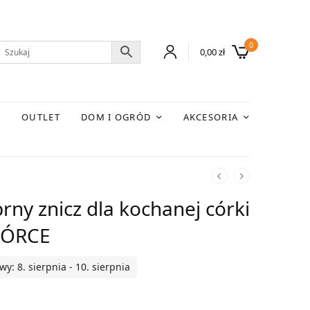
0
0,00
zł
E
OUTLET
DOM I OGRÓD
AKCESORIA
rny znicz dla kochanej córki
CÓRCE
: 8. sierpnia - 10. sierpnia