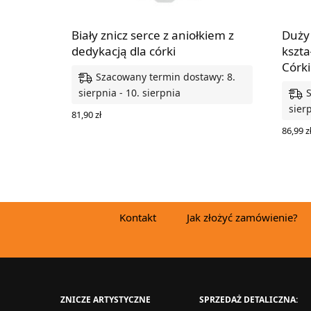
Biały znicz serce z aniołkiem z
Duży 
dedykacją dla córki
kszta
Córki
Szacowany termin dostawy: 8.
sierpnia - 10. sierpnia
sierp
81,90
zł
WYBIERZ OPCJE
86,99
z
DODAJ
Kontakt
Jak złożyć zamówienie?
ZNICZE ARTYSTYCZNE
SPRZEDAŻ DETALICZNA: