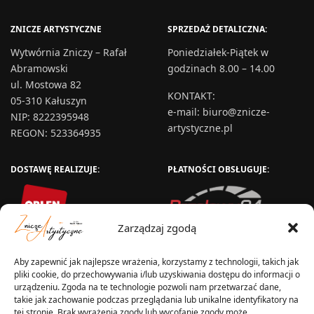
ZNICZE ARTYSTYCZNE
SPRZEDAŻ DETALICZNA:
Wytwórnia Zniczy – Rafał
Poniedziałek-Piątek w
Abramowski
godzinach 8.00 – 14.00
ul. Mostowa 82
KONTAKT
:
05-310 Kałuszyn
e-mail:
biuro@znicze-
NIP: 8222395948
artystyczne.pl
REGON: 523364935
DOSTAWĘ REALIZUJE:
PŁATNOŚCI OBSŁUGUJE:
Zarządzaj zgodą
Aby zapewnić jak najlepsze wrażenia, korzystamy z technologii, takich jak
pliki cookie, do przechowywania i/lub uzyskiwania dostępu do informacji o
urządzeniu. Zgoda na te technologie pozwoli nam przetwarzać dane,
takie jak zachowanie podczas przeglądania lub unikalne identyfikatory na
tej stronie. Brak wyrażenia zgody lub wycofanie zgody może