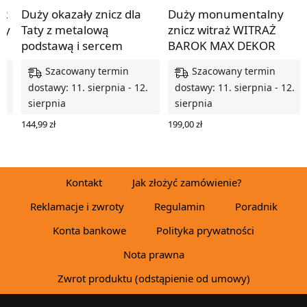
AR
Duży okazały znicz dla
Duży monumentalny
ny
Taty z metalową
znicz witraż WITRAŻ
podstawą i sercem
BAROK MAX DEKOR
Szacowany termin
Szacowany termin
.
dostawy: 11. sierpnia - 12.
dostawy: 11. sierpnia - 12.
sierpnia
sierpnia
144,99
zł
199,00
zł
WYBIERZ OPCJE
WYBIERZ OPCJE
Kontakt
Jak złożyć zamówienie?
Reklamacje i zwroty
Regulamin
Poradnik
Konta bankowe
Polityka prywatności
Nota prawna
Zwrot produktu (odstąpienie od umowy)