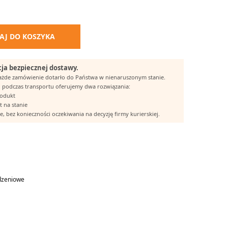
AJ DO KOSZYKA
ja bezpiecznej dostawy.
każde zamówienie dotarło do Państwa w nienaruszonym stanie.
 podczas transportu oferujemy dwa rozwiązania:
rodukt
t na stanie
, bez konieczności oczekiwania na decyzję firmy kurierskiej.
dzeniowe