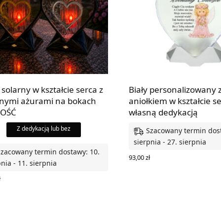
 solarny w kształcie serca z
Biały personalizowany z
nymi ażurami na bokach
aniołkiem w kształcie se
OŚĆ
własną dedykacją
Z dedykacją lub bez
Szacowany termin dost
sierpnia - 27. sierpnia
Szacowany termin dostawy: 10.
93,00
zł
nia - 11. sierpnia
DODAJ DO KOSZYKA
ł
RZ OPCJE