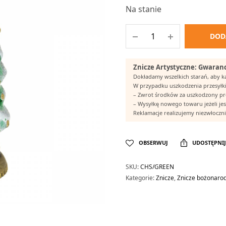
Na stanie
DOD
Znicze Artystyczne: Gwaranc
Dokładamy wszelkich starań, aby 
W przypadku uszkodzenia przesyłki
– Zwrot środków za uszkodzony p
– Wysyłkę nowego towaru jeżeli jes
Reklamacje realizujemy niezwłocznie
OBSERWUJ
UDOSTĘPNIJ
SKU:
CHS/GREEN
Kategorie:
Znicze
,
Znicze bożonaro