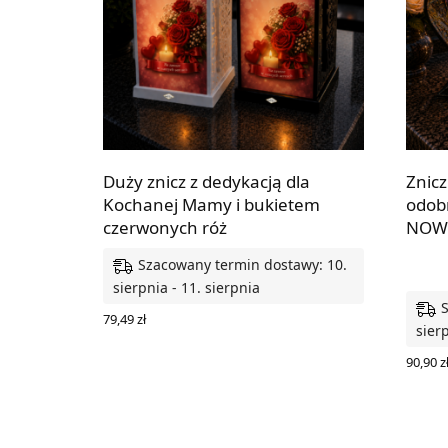
Duży znicz z dedykacją dla
Znicz
Kochanej Mamy i bukietem
odob
czerwonych róż
NOW
Szacowany termin dostawy: 10.
sierpnia - 11. sierpnia
79,49
zł
sierp
WYBIERZ OPCJE
90,90
z
WYBIE