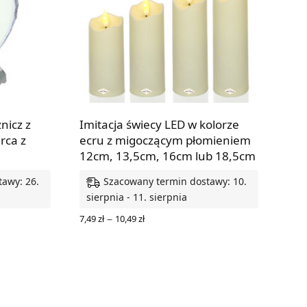
nicz z
Imitacja świecy LED w kolorze
rca z
ecru z migoczącym płomieniem
12cm, 13,5cm, 16cm lub 18,5cm
awy: 26.
Szacowany termin dostawy: 10.
sierpnia - 11. sierpnia
Zakres
–
7,49
zł
10,49
zł
cen: od
WYBIERZ OPCJE
7,49 zł
do
10,49 zł