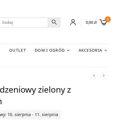
0
0,00
zł
E
OUTLET
DOM I OGRÓD
AKCESORIA
dzeniowy zielony z
m
: 10. sierpnia - 11. sierpnia