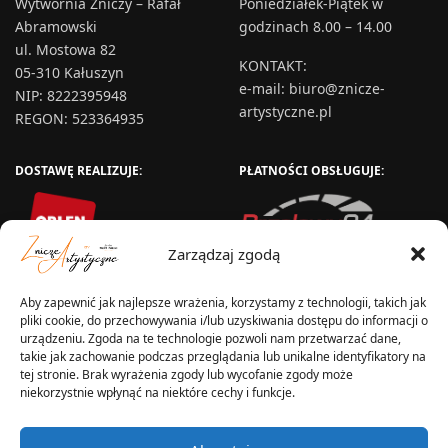
Wytwórnia Zniczy – Rafał
Poniedziałek-Piątek w
Abramowski
godzinach 8.00 – 14.00
ul. Mostowa 82
KONTAKT
:
05-310 Kałuszyn
e-mail:
biuro@znicze-
NIP: 8222395948
artystyczne.pl
REGON: 523364935
DOSTAWĘ REALIZUJE:
PŁATNOŚCI OBSŁUGUJE:
Zarządzaj zgodą
Aby zapewnić jak najlepsze wrażenia, korzystamy z technologii, takich jak
pliki cookie, do przechowywania i/lub uzyskiwania dostępu do informacji o
urządzeniu. Zgoda na te technologie pozwoli nam przetwarzać dane,
takie jak zachowanie podczas przeglądania lub unikalne identyfikatory na
tej stronie. Brak wyrażenia zgody lub wycofanie zgody może
niekorzystnie wpłynąć na niektóre cechy i funkcje.
WYSYŁKA W: