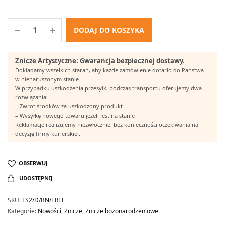
DODAJ DO KOSZYKA
Znicze Artystyczne: Gwarancja bezpiecznej dostawy.
Dokładamy wszelkich starań, aby każde zamówienie dotarło do Państwa
w nienaruszonym stanie.
W przypadku uszkodzenia przesyłki podczas transportu oferujemy dwa
rozwiązania:
– Zwrot środków za uszkodzony produkt
– Wysyłkę nowego towaru jeżeli jest na stanie
Reklamacje realizujemy niezwłocznie, bez konieczności oczekiwania na
decyzję firmy kurierskiej.
OBSERWUJ
UDOSTĘPNIJ
SKU:
LS2/D/BN/TREE
Kategorie:
Nowości
,
Znicze
,
Znicze bożonarodzeniowe