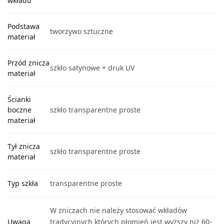
wkładu
Podstawa
tworzywo sztuczne
materiał
Przód znicza
szkło satynowe + druk UV
materiał
Ścianki
boczne
szkło transparentne proste
materiał
Tył znicza
szkło transparentne proste
materiał
Typ szkła
transparentne proste
W zniczach nie należy stosować wkładów
Uwaga
tradycyjnych których płomień jest wyższy niż 60-