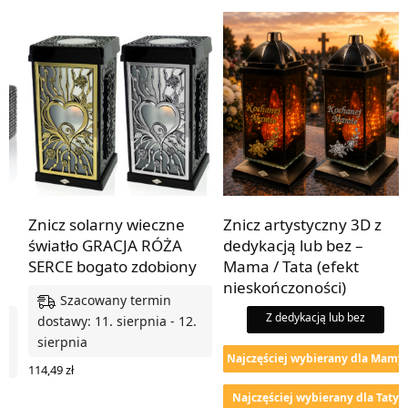
Znicz solarny wieczne
Znicz artystyczny 3D z
światło GRACJA RÓŻA
dedykacją lub bez –
SERCE bogato zdobiony
Mama / Tata (efekt
nieskończoności)
Szacowany termin
Z dedykacją lub bez
dostawy: 11. sierpnia - 12.
.
sierpnia
Najczęściej wybierany dla Mamy
114,49
zł
WYBIERZ OPCJE
Najczęściej wybierany dla Taty