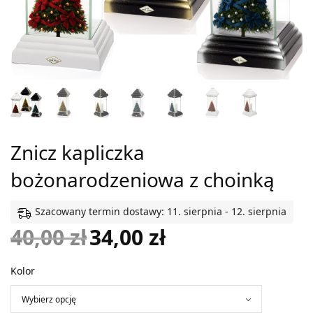
Znicz kapliczka
bożonarodzeniowa z choinką
Szacowany termin dostawy: 11. sierpnia - 12. sierpnia
40,00
zł
34,00
zł
Pierwotna
Aktualna
cena
cena
Kolor
wynosiła:
wynosi:
40,00 zł.
34,00 zł.