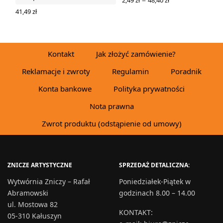
–
cen: od
WYBIERZ OPCJE
41,49
zł
2,49 zł
WYBIERZ OPCJE
do
48,40 zł
Kontakt
Jak złożyć zamówienie?
Reklamacje i zwroty
Regulamin
Poradnik
Konta bankowe
Polityka prywatności
Nota prawna
Zwrot produktu (odstąpienie od umowy)
ZNICZE ARTYSTYCZNE
SPRZEDAŻ DETALICZNA:
Wytwórnia Zniczy – Rafał
Poniedziałek-Piątek w
Abramowski
godzinach 8.00 – 14.00
ul. Mostowa 82
KONTAKT
:
05-310 Kałuszyn