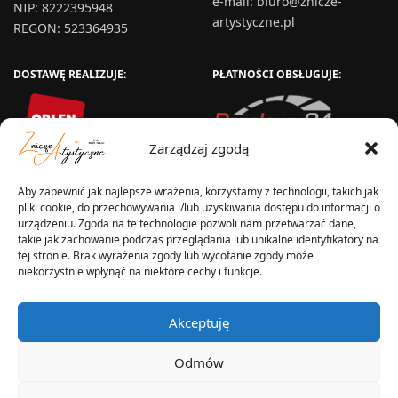
e-mail:
biuro@znicze-
NIP: 8222395948
artystyczne.pl
REGON: 523364935
DOSTAWĘ REALIZUJE:
PŁATNOŚCI OBSŁUGUJE:
Zarządzaj zgodą
Aby zapewnić jak najlepsze wrażenia, korzystamy z technologii, takich jak
pliki cookie, do przechowywania i/lub uzyskiwania dostępu do informacji o
urządzeniu. Zgoda na te technologie pozwoli nam przetwarzać dane,
takie jak zachowanie podczas przeglądania lub unikalne identyfikatory na
tej stronie. Brak wyrażenia zgody lub wycofanie zgody może
niekorzystnie wpłynąć na niektóre cechy i funkcje.
WYSYŁKA W:
Akceptuję
Odmów
2025 © Znicz Polski -
Wytwórnia Zniczy