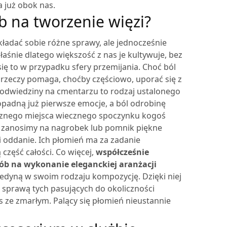
a już obok nas.
ób na tworzenie więzi?
adać sobie różne sprawy, ale jednocześnie
aśnie dlatego większość z nas je kultywuje, bez
ię to w przypadku sfery przemijania.
Choć ból
 rzeczy pomaga, choćby częściowo, uporać się z
odwiedziny na cmentarzu to rodzaj ustalonego
opadną już pierwsze emocje, a ból odrobinę
ycznego miejsca wiecznego spoczynku kogoś
i, zanosimy na nagrobek lub pomnik piękne
i oddanie. Ich płomień ma za zadanie
część całości. Co więcej,
współcześnie
b na wykonanie eleganckiej aranżacji
dyną w swoim rodzaju kompozycję. Dzięki niej
 sprawą tych pasujących do okoliczności
as ze zmarłym. Palący się płomień nieustannie