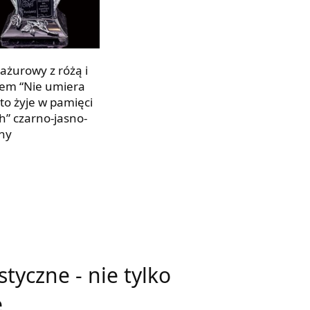
 ażurowy z różą i
em “Nie umiera
kto żyje w pamięci
h” czarno-jasno-
ny
Z SIĘ WIĘCEJ
tyczne - nie tylko
e