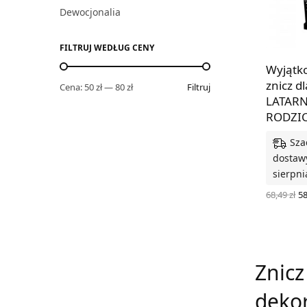
Dewocjonalia
FILTRUJ WEDŁUG CENY
Wyjątk
znicz d
Cena:
50 zł
—
80 zł
Filtruj
LATARN
RODZIC
Sza
dostawy
sierpni
P
68,49
zł
5
c
WYBIERZ
w
68
Znicz
dekor