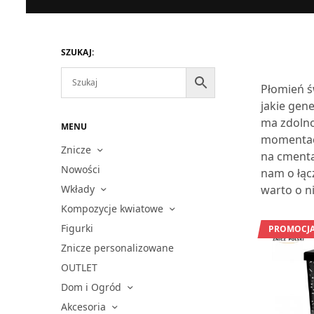
SZUKAJ:
Płomień ś
jakie gen
ma zdolno
MENU
momentach
Znicze
na cmenta
Nowości
nam o łącz
Wkłady
warto o n
Kompozycje kwiatowe
Figurki
PROMOCJA
Znicze personalizowane
OUTLET
Dom i Ogród
Akcesoria