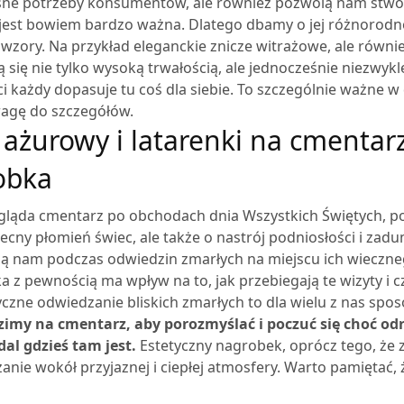
ne potrzeby konsumentów, ale również pozwolą nam stwor
e jest bowiem bardzo ważna. Dlatego dbamy o jej różnorodn
 wzory. Na przykład eleganckie znicze witrażowe, ale równ
ą się nie tylko wysoką trwałością, ale jednocześnie niezw
i każdy dopasuje tu coś dla siebie. To szczególnie ważne w
agę do szczegółów.
 ażurowy i latarenki na cmentarz
obka
ygląda cmentarz po obchodach dnia Wszystkich Świętych, po
cny płomień świec, ale także o nastrój podniosłości i zadu
ą nam podczas odwiedzin zmarłych na miejscu ich wieczn
ka z pewnością ma wpływ na to, jak przebiegają te wizyty 
czne odwiedzanie bliskich zmarłych to dla wielu z nas spos
imy na cmentarz, aby porozmyślać i poczuć się choć odr
al gdzieś tam jest.
Estetyczny nagrobek, oprócz tego, że z
zanie wokół przyjaznej i ciepłej atmosfery. Warto pamiętać,