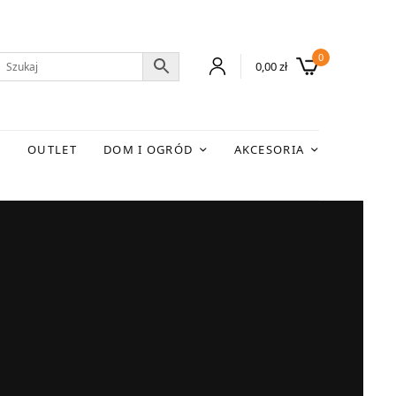
0
0,00
zł
E
OUTLET
DOM I OGRÓD
AKCESORIA