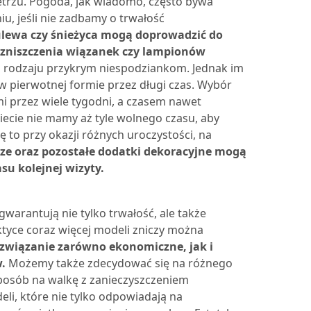
etrzu. Pogoda, jak wiadomo, często bywa
u, jeśli nie zadbamy o trwałość
 ulewa czy śnieżyca mogą doprowadzić do
go zniszczenia wiązanek czy lampionów
go rodzaju przykrym niespodziankom. Jednak im
 pierwotnej formie przez długi czas.
Wybór
mi przez wiele tygodni, a czasem nawet
wiecie nie mamy aż tyle wolnego czasu, aby
ę to przy okazji różnych uroczystości, na
cze oraz pozostałe dodatki dekoracyjne mogą
su kolejnej wizyty.
warantują nie tylko trwałość, ale także
tyce coraz więcej modeli zniczy można
ozwiązanie zarówno ekonomiczne, jak i
.
Możemy także zdecydować się na różnego
sposób na walkę z zanieczyszczeniem
li, które nie tylko odpowiadają na