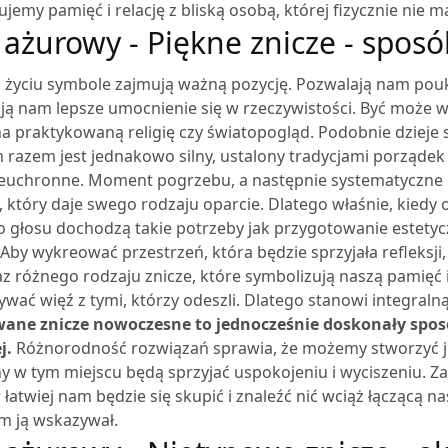
emy pamięć i relację z bliską osobą, której fizycznie nie m
 ażurowy - Piękne znicze - spos
życiu symbole zajmują ważną pozycję. Pozwalają nam poukł
ją nam lepsze umocnienie się w rzeczywistości. Być może wł
a praktykowaną religię czy światopogląd. Podobnie dzieje s
 razem jest jednakowo silny, ustalony tradycjami porządek
ieuchronne. Moment pogrzebu, a następnie systematyczne 
 który daje swego rodzaju oparcie. Dlatego właśnie, kiedy 
do głosu dochodzą takie potrzeby jak przygotowanie estet
Aby wykreować przestrzeń, która będzie sprzyjała refleksj
az różnego rodzaju znicze, które symbolizują naszą pamięć 
ać więź z tymi, którzy odeszli. Dlatego stanowi integralną 
ane znicze nowoczesne to jednocześnie doskonały sposó
j.
Różnorodność rozwiązań sprawia, że możemy stworzyć je
y w tym miejscu będą sprzyjać uspokojeniu i wyciszeniu. Za
łatwiej nam będzie się skupić i znaleźć nić wciąż łączącą n
m ją wskazywał.