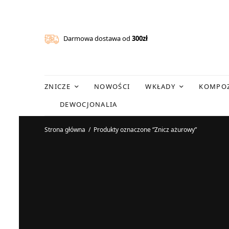
Darmowa dostawa od
300zł
ZNICZE
NOWOŚCI
WKŁADY
KOMPOZ
DEWOCJONALIA
Strona główna
/
Produkty oznaczone “Znicz ażurowy”