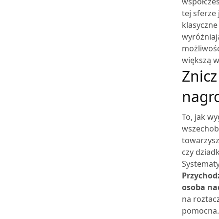
współczes
tej sferz
klasyczne
wyróżniaj
możliwośc
większą w
Znicz
nagr
To, jak w
wszechobe
towarzysz
czy dziad
Systematy
Przychodz
osoba nad
na roztac
pomocna.