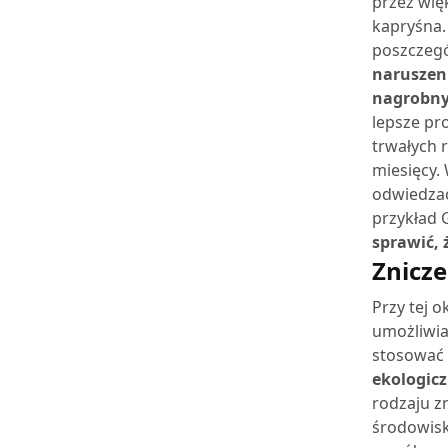
przez wię
kapryśna.
poszczeg
naruszeni
nagrobn
lepsze pr
trwałych 
miesięcy.
odwiedzać
przykład 
sprawić, 
Znicze
Przy tej 
umożliwia
stosować 
ekologic
rodzaju z
środowisk