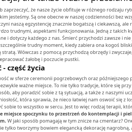
 zaprzeczyć, że nasze życie obfituje w różnego rodzaju rytu
 kim jesteśmy. Są one obecne w naszej codzienności bez wzg
czyni naszą egzystencję znacznie bogatszą i ciekawszą, ale
rdzo trudnymi, aspektami funkcjonowania.
Jedną z takich k
ne i dotyczy każdego z nas. Śmierć przychodzi zawsze i nie
o szczególnie trudny moment, kiedy zabiera ona kogoś blisk
ą stratą. Wówczas z pomocą przychodzą obrzędy i zwyczaje,
zepracować żałobę i poczucie pustki.
 - część życia
ść w sferze ceremonii pogrzebowych oraz późniejszego 
ezwykle ważne miejsce. To nie tylko tradycje, które się przy 
osób, aby poradzić sobie z tą sytuacją, a także z naszymi 
niosłość, która sprawia, że nieco łatwiej nam oswoić się z 
 sobie to wszystko w sercu. Jest to więc rodzaj terapii, któ
ne miejsce spoczynku to przestrzeń do kontemplacji i 
ym.
W jaki sposób pomagają w tym znicze na cmentarz? One r
e tylko tworzymy bowiem elegancką dekorację nagrobną, a