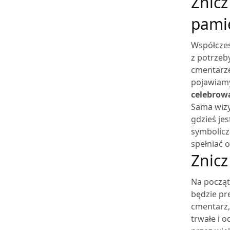
Znicz
pami
Współczes
z potrzeb
cmentarze
pojawiamy
celebrow
Sama wizy
gdzieś jes
symbolicz
spełniać 
Znicz
Na począt
będzie pr
cmentarz,
trwałe i 