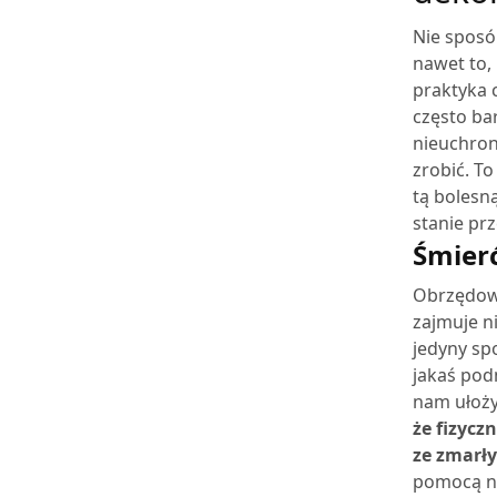
Nie sposób
nawet to,
praktyka 
często ba
n
ieuchron
zrobić. T
tą bolesn
stanie pr
Śmierć
Obrzędowo
zajmuje ni
jedyny sp
jakaś pod
nam ułożyć
że fizycz
ze zmarł
pomocą ni