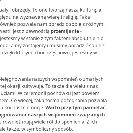
ały i obrzędy. To one tworzą naszą kulturę, a
lędu na wyznawaną wiarę i religię. Taka
 również pozwala nam poradzić sobie z różnymi,
westii jest z pewnością
przemijanie -
 jesteśmy w stanie z tym faktem absolutnie nic
iego, a my zostajemy i musimy poradzić sobie z
 dzięki którym, choć częściowo, jesteśmy w
pielęgnowania naszych wspomnień o zmarłych
tej okazji kultywuje. To także dla wielu z nas
uczuciami. W ceremonii pochówku jest bowiem
losem. Co więcej, taka forma pożegnania pozwala
ra koi nasze emocje.
Warto przy tym pamiętać,
pielęgnowania naszych wspomnień związanych
ównież mają wiele ról do spełnienia. Z ich
le także, w symboliczny sposób,