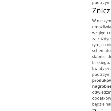
podtrzymuj
Znicz
W naszym 
umożliwia
względu n
za każdym
tym, co n
schematu,
słabnie, 
bliskiego.
kwiaty or
podtrzymyw
produkow
nagrobne
odwiedzin
dodatków 
będzie na