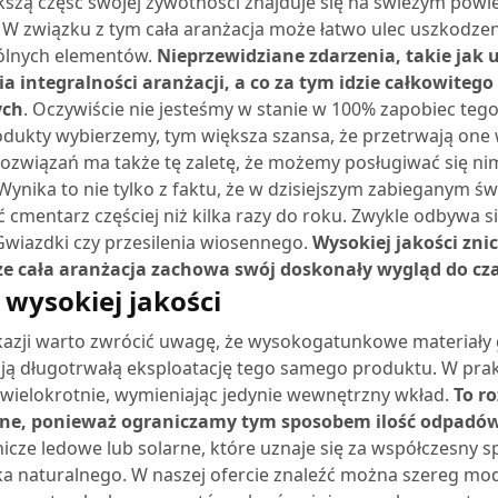
kszą część swojej żywotności znajduje się na świeżym powi
 W związku z tym cała aranżacja może łatwo ulec uszkodzeni
ólnych elementów.
Nieprzewidziane zdarzenia, takie jak
a integralności aranżacji, a co za tym idzie całkowite
ych
. Oczywiście nie jesteśmy w stanie w 100% zapobiec te
odukty wybierzemy, tym większa szansa, że przetrwają one w
rozwiązań ma także tę zaletę, że możemy posługiwać się ni
 Wynika to nie tylko z faktu, że w dzisiejszym zabieganym ś
 cmentarz częściej niż kilka razy do roku. Zwykle odbywa si
Gwiazdki czy przesilenia wiosennego.
Wysokiej jakości zni
że cała aranżacja zachowa swój doskonały wygląd do cza
 wysokiej jakości
okazji warto zwrócić uwagę, że wysokogatunkowe materiały g
ją długotrwałą eksploatację tego samego produktu. W prak
wielokrotnie, wymieniając jedynie wewnętrzny wkład.
To r
zne, ponieważ ograniczamy tym sposobem ilość odpadów
nicze ledowe lub solarne, które uznaje się za współczesny 
a naturalnego.
W naszej ofercie znaleźć można szereg mode