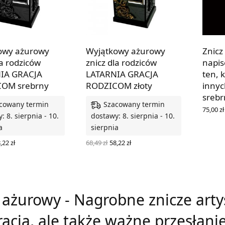
owy ażurowy
Wyjątkowy ażurowy
Znicz
la rodziców
znicz dla rodziców
napis
IA GRACJA
LATARNIA GRACJA
ten, 
OM srebrny
RODZICOM złoty
innyc
srebr
cowany termin
Szacowany termin
75,00
zł
: 8. sierpnia - 10.
dostawy: 8. sierpnia - 10.
DOWIED
a
sierpnia
ierwotna
Aktualna
Pierwotna
Aktualna
8,22
zł
68,49
zł
58,22
zł
ena
cena
cena
cena
 OPCJE
WYBIERZ OPCJE
ynosiła:
wynosi:
wynosiła:
wynosi:
,49 zł.
58,22 zł.
68,49 zł.
58,22 zł.
 ażurowy - Nagrobne znicze artys
acja, ale także ważne przesłani