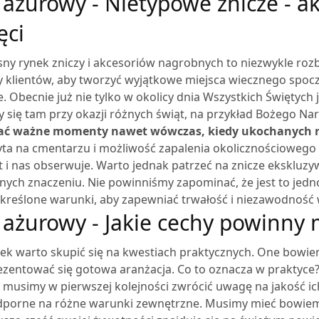
 ażurowy - Nietypowe znicze - a
ęci
ny rynek zniczy i akcesoriów nagrobnych to niezwykle roz
y klientów, aby tworzyć wyjątkowe miejsca wiecznego spoczy
. Obecnie już nie tylko w okolicy dnia Wszystkich Świętych 
 się tam przy okazji różnych świąt, na przykład Bożego Na
ać ważne momenty nawet wówczas, kiedy ukochanych ro
ta na cmentarzu i możliwość zapalenia okolicznościowego z
t i nas obserwuje.
Warto jednak patrzeć na znicze ekskluzyw
nych znaczeniu. Nie powinniśmy zapominać, że jest to jedn
określone warunki, aby zapewniać trwałość i niezawodność 
 ażurowy - Jakie cechy powinny 
ek warto skupić się na kwestiach praktycznych. One bowie
ezentować się gotowa aranżacja. Co to oznacza w praktyce
 musimy w pierwszej kolejności zwrócić uwagę na jakość i
odporne na różne warunki zewnętrzne. Musimy mieć bowiem 