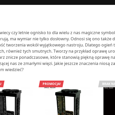
wiecy czy letnie ognisko to dla wielu z nas magiczne symb
erują, ma wymiar nie tylko dosłowny. Odnosi się ono także d
ść tworzenia wokół wyjątkowego nastroju. Dlatego ogień
, również tych smutnych. Tworzy na przykład oprawę uroc
rz znicze ponadczasowe, które stanowią piękną oprawę na
ącej nas ze zmarłymi więzi. Jakie jeszcze znaczenia niosą z
im wiedzieć?
!
PROMOCJA!
BRAK NA