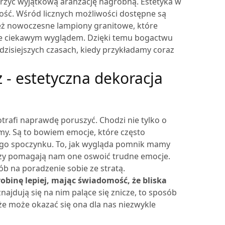
zyć wyjątkową aranżację nagrobną. Estetyka w
ość. Wśród licznych możliwości dostępne są
ież nowoczesne lampiony granitowe, które
ykle ciekawym wyglądem. Dzięki temu bogactwu
 dzisiejszych czasach, kiedy przykładamy coraz
 - estetyczna dekoracja
trafi naprawdę poruszyć. Chodzi nie tylko o
my. Są to bowiem emocje, które często
ego spoczynku. To, jak wygląda pomnik mamy
i czy pomagają nam one oswoić trudne emocje.
ób na poradzenie sobie ze stratą.
obinę lepiej, mając świadomość, że bliska
najdują się na nim palące się znicze, to sposób
 że może okazać się ona dla nas niezwykle