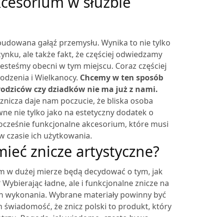
kcesorium w służbie
budowana gałąź przemysłu. Wynika to nie tylko
nku, ale także fakt, że częściej odwiedzamy
jesteśmy obecni w tym miejscu. Coraz częściej
rodzenia i Wielkanocy.
Chcemy w ten sposób
dziców czy dziadków nie ma już z nami.
nicza daje nam poczucie, że bliska osoba
ne nie tylko jako na estetyczny dodatek o
ocześnie funkcjonalne akcesorium, które musi
w czasie ich użytkowania.
mieć znicze artystyczne?
m w dużej mierze będą decydować o tym, jak
?
Wybierając ładne, ale i funkcjonalne znicze na
ch wykonania. Wybrane materiały powinny być
świadomość, że znicz polski to produkt, który