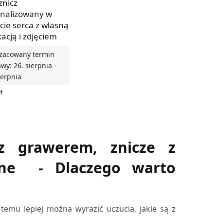
znicz
nalizowany w
łcie serca z własną
acją i zdjęciem
zacowany termin
wy: 26. sierpnia -
ierpnia
ł
RZ OPCJE
z grawerem, znicze z
wane - Dlaczego warto
temu lepiej można wyrazić uczucia, jakie są z