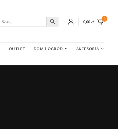
0
0,00
zł
E
OUTLET
DOM I OGRÓD
AKCESORIA