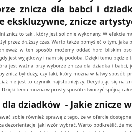
rze znicza dla babci i dziad
ze ekskluzywne, znicze artyst
i znicz to taki, który jest solidnie wykonany. W efekcie
użył przez dłuższy czas. Warto także pomyśleć o tym, jaka p
onieważ w ten sposób możemy oddać hołd bliskim osob
 gdy jest wyjątkowy i nam się podoba. Dzięki temu będzie 
tóra jest ważna przy wyborze znicza dla dziadka i babci, 
y znicz był duży, czy taki, który można w łatwy sposób p
ciaż nie jest to czynnik najistotniejszy. Decydując się na 
 Dzięki temu można w prosty sposób stworzyć spójną cało
z dla dziadków - Jakie znicze 
awać sobie również sprawę z tego, że w ofercie dostępne 
 dezorientacje, jaki wzór wybrać. Warto podkreślić, że mo