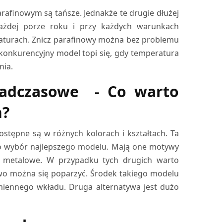
rafinowym są tańsze. Jednakże te drugie dłużej
 każdej porze roku i przy każdych warunkach
raturach. Znicz parafinowy można bez problemu
konkurencyjny model topi się, gdy temperatura
nia.
onadczasowe - Co warto
h?
stępne są w różnych kolorach i kształtach. Ta
i o wybór najlepszego modelu. Mają one motywy
lbo metalowe. W przypadku tych drugich warto
two można się poparzyć. Środek takiego modelu
iennego wkładu. Druga alternatywa jest dużo