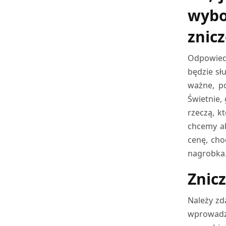
wybo
znic
Odpowiedn
będzie sł
ważne, p
Świetnie,
rzeczą, k
chcemy ab
cenę, cho
nagrobka.
Znic
Należy zd
wprowadza