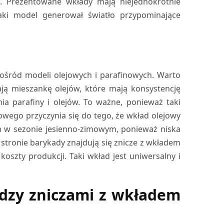
ć. Prezentowane wkłady mają niejednokrotnie
taki model generował światło przypominające
ośród modeli olejowych i parafinowych. Warto
ją mieszankę olejów, które mają konsystencję
ia parafiny i olejów. To ważne, ponieważ taki
wego przyczynia się do tego, że wkład olejowy
im w sezonie jesienno-zimowym, ponieważ niska
 stronie barykady znajdują się znicze z wkładem
oszty produkcji. Taki wkład jest uniwersalny i
ędzy zniczami z wkładem