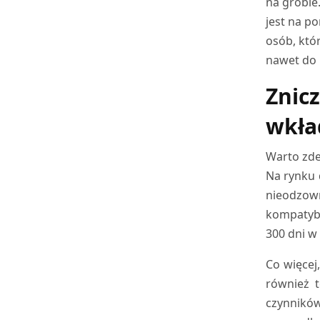
na grobie
jest na p
osób, któ
nawet do 
Znic
wkła
Warto zde
Na rynku 
nieodzown
kompatybi
300 dni w
Co więcej
również t
czynników