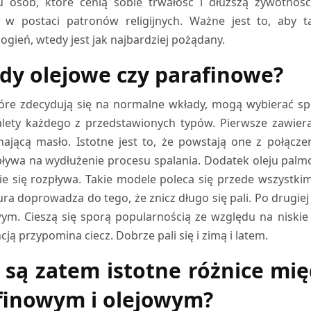
u osób, które cenią sobie trwałość i dłuższą żywotnoś
a w postaci patronów religijnych. Ważne jest to, aby 
ogień, wtedy jest jak najbardziej pożądany.
dy olejowe czy parafinowe?
óre zdecydują się na normalne wkłady, mogą wybierać sp
lety każdego z przedstawionych typów. Pierwsze zawiera
ającą masło. Istotne jest to, że powstają one z połączen
ływa na wydłużenie procesu spalania. Dodatek oleju palmo
ie się rozpływa. Takie modele poleca się przede wszystk
ra doprowadza do tego, że znicz długo się pali. Po drugiej
ym. Cieszą się sporą popularnością ze względu na niskie k
ją przypomina ciecz. Dobrze pali się i zimą i latem.
e są zatem istotne różnice mi
finowym i olejowym?