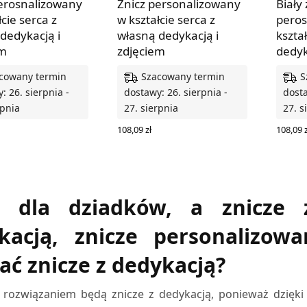
erosnalizowany
Znicz personalizowany
Biały 
łcie serca z
w kształcie serca z
peros
dedykacją i
własną dedykacją i
kszta
em
zdjęciem
dedyk
cowany termin
Szacowany termin
S
: 26. sierpnia -
dostawy: 26. sierpnia -
dosta
rpnia
27. sierpnia
27. s
108,09
zł
108,09
z
 OPCJE
WYBIERZ OPCJE
WYBIE
z dla dziadków, a znicze 
kacją, znicze personalizo
ać znicze z dedykacją?
rozwiązaniem będą znicze z dedykacją, ponieważ dzięki 