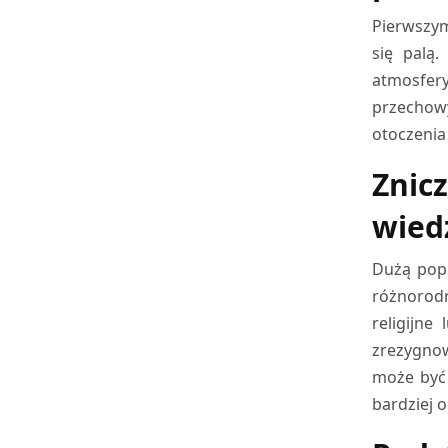
Pierwszym
się palą
atmosfery
przechowy
otoczenia
Znic
wied
Dużą popu
różnorodn
religijne
zrezygnow
może być 
bardziej o