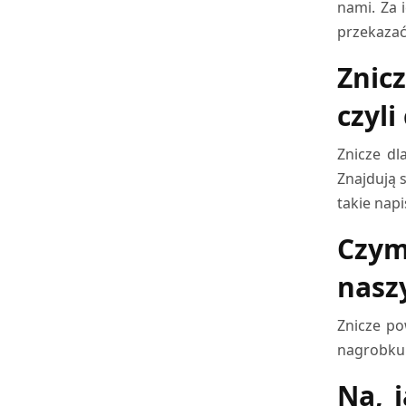
nami. Za 
przekazać
Znicz
czyli
Znicze dl
Znajdują 
takie nap
Czym
nasz
Znicze po
nagrobku.
Na, 