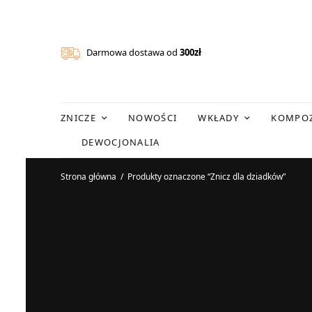
Darmowa dostawa od
300zł
ZNICZE
NOWOŚCI
WKŁADY
KOMPOZ
DEWOCJONALIA
Strona główna
/
Produkty oznaczone “Znicz dla dziadków”