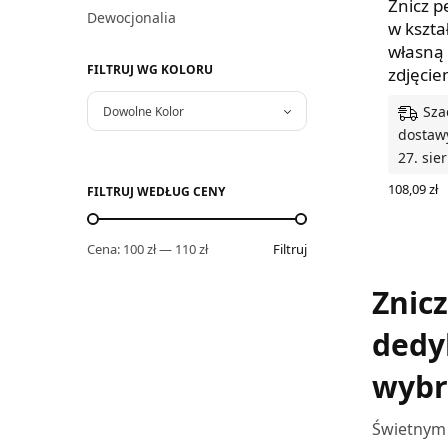
Znicz p
Dewocjonalia
w kszta
własną 
FILTRUJ WG KOLORU
zdjęci
Sza
Dowolne Kolor
dostawy
27. sie
108,09
zł
FILTRUJ WEDŁUG CENY
WYBIERZ
Cena:
100 zł
—
110 zł
Filtruj
Znic
dedy
wybr
Świetnym 