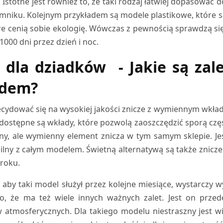
. Istotne jest również to, że taki rodzaj łatwiej dopasować
omniku. Kolejnym przykładem są modele plastikowe, które 
re cenią sobie ekologię. Wówczas z pewnością sprawdzą się z
1000 dni przez dzień i noc.
z dla dziadków - Jakie są za
dem?
cydować się na wysokiej jakości znicze z wymiennym wkła
dostępne są wkłady, które pozwolą zaoszczędzić sporą czę
y, ale wymienny element znicza w tym samym sklepie. Jes
lny z całym modelem. Świetną alternatywą są także znicz
 roku.
, aby taki model służył przez kolejne miesiące, wystarczy w
o, że ma też wiele innych ważnych zalet. Jest on prze
 atmosferycznych. Dla takiego modelu niestraszny jest wia