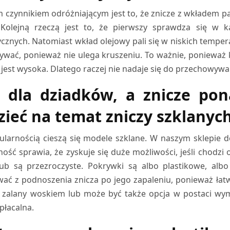
 czynnikiem odróżniającym jest to, że znicze z wkładem pa
. Kolejną rzeczą jest to, że pierwszy sprawdza się w
cznych. Natomiast wkład olejowy pali się w niskich tempe
wać, ponieważ nie ulega kruszeniu. To ważnie, ponieważ 
 jest wysoka. Dlatego raczej nie nadaje się do przechowywa
z dla dziadków, a znicze p
zieć na temat zniczy szklanyc
larnością cieszą się modele szklane. W naszym sklepie do
ość sprawia, że zyskuje się duże możliwości, jeśli chodz
 lub są przezroczyste. Pokrywki są albo plastikowe, a
ać z podnoszenia znicza po jego zapaleniu, ponieważ ła
zalany woskiem lub może być także opcja w postaci wym
płacalna.