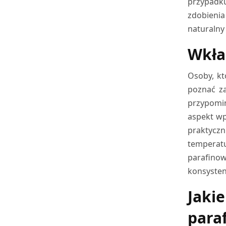
przypadk
zdobieni
naturalny 
Wkła
Osoby, kt
poznać za
przypomin
aspekt wp
praktyczn
temperatu
parafinow
konsystenc
Jaki
para