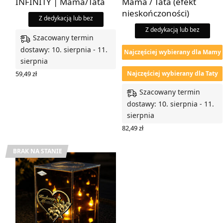
INFINITY | Mama/Tata
Mama / Tata (efekt
nieskończoności)
Z dedykacją lub bez
Z dedykacją lub bez
Szacowany termin
dostawy: 10. sierpnia - 11.
Najczęściej wybierany dla Mamy
sierpnia
59,49
zł
Najczęściej wybierany dla Taty
WYBIERZ OPCJE
Szacowany termin
dostawy: 10. sierpnia - 11.
sierpnia
82,49
zł
WYBIERZ OPCJE
BRAK NA STANIE