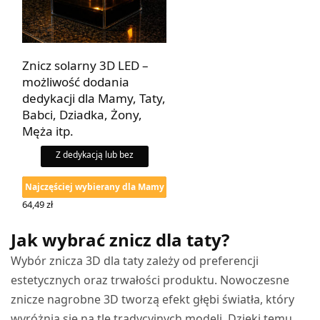
Znicz solarny 3D LED –
możliwość dodania
dedykacji dla Mamy, Taty,
Babci, Dziadka, Żony,
Męża itp.
Z dedykacją lub bez
Najczęściej wybierany dla Mamy
64,49
zł
WYBIERZ OPCJE
Jak wybrać znicz dla taty?
Wybór znicza 3D dla taty zależy od preferencji
estetycznych oraz trwałości produktu. Nowoczesne
znicze nagrobne 3D tworzą efekt głębi światła, który
wyróżnia się na tle tradycyjnych modeli. Dzięki temu