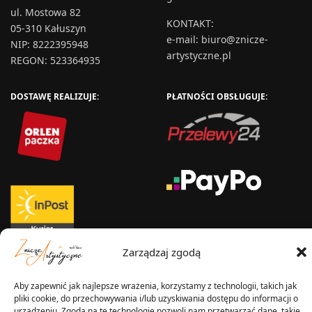
ul. Mostowa 82
KONTAKT
:
05-310 Kałuszyn
e-mail:
biuro@znicze-
NIP: 8222395948
artystyczne.pl
REGON: 523364935
DOSTAWĘ REALIZUJE:
PŁATNOŚCI OBSŁUGUJE:
Zarządzaj zgodą
WYSYŁKA W:
Aby zapewnić jak najlepsze wrażenia, korzystamy z technologii, takich jak
pliki cookie, do przechowywania i/lub uzyskiwania dostępu do informacji o
urządzeniu. Zgoda na te technologie pozwoli nam przetwarzać dane, takie