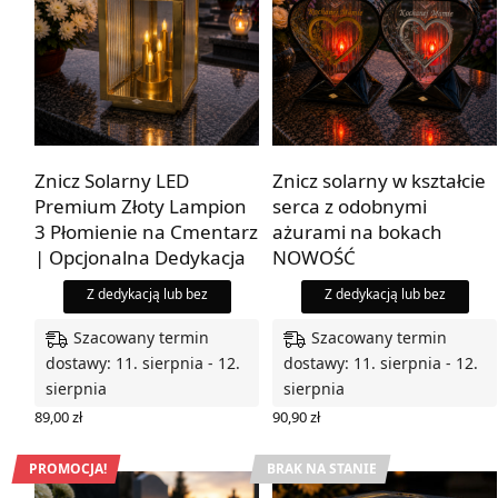
Znicz Solarny LED
Znicz solarny w kształcie
Premium Złoty Lampion
serca z odobnymi
3 Płomienie na Cmentarz
ażurami na bokach
| Opcjonalna Dedykacja
NOWOŚĆ
Z dedykacją lub bez
Z dedykacją lub bez
Szacowany termin
Szacowany termin
dostawy: 11. sierpnia - 12.
dostawy: 11. sierpnia - 12.
sierpnia
sierpnia
89,00
zł
90,90
zł
WYBIERZ OPCJE
WYBIERZ OPCJE
PROMOCJA!
BRAK NA STANIE