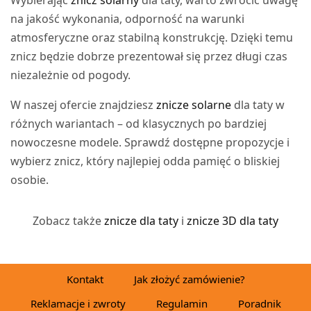
Wybierając
znicz solarny
dla taty, warto zwrócić uwagę
na jakość wykonania, odporność na warunki
atmosferyczne oraz stabilną konstrukcję. Dzięki temu
znicz będzie dobrze prezentował się przez długi czas
niezależnie od pogody.
W naszej ofercie znajdziesz
znicze solarne
dla taty w
różnych wariantach – od klasycznych po bardziej
nowoczesne modele. Sprawdź dostępne propozycje i
wybierz znicz, który najlepiej odda pamięć o bliskiej
osobie.
Zobacz także
znicze dla taty
i
znicze 3D dla taty
Kontakt
Jak złożyć zamówienie?
Reklamacje i zwroty
Regulamin
Poradnik