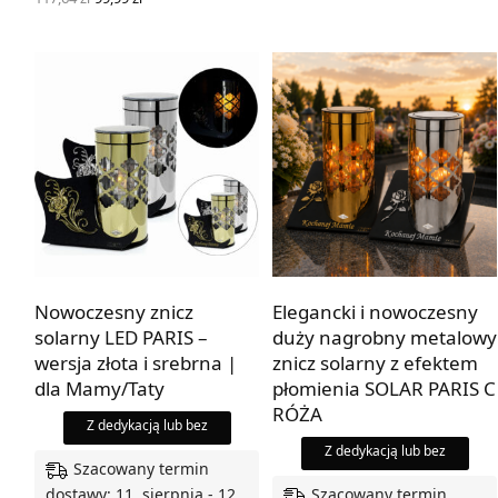
cena
cena
WYBIERZ OPCJE
wynosiła:
wynosi:
117,64 zł.
99,99 zł.
Nowoczesny znicz
Elegancki i nowoczesny
solarny LED PARIS –
duży nagrobny metalowy
wersja złota i srebrna |
znicz solarny z efektem
dla Mamy/Taty
płomienia SOLAR PARIS C
RÓŻA
Z dedykacją lub bez
Z dedykacją lub bez
Szacowany termin
Szacowany termin
dostawy: 11. sierpnia - 12.