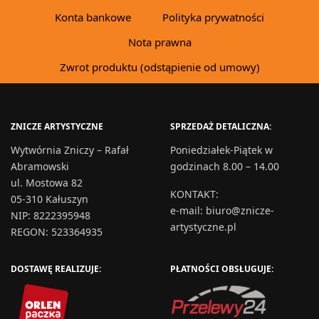
Konta bankowe
Polityka prywatności
Nota prawna
Zwrot produktu (odstąpienie od umowy)
ZNICZE ARTYSTYCZNE
SPRZEDAŻ DETALICZNA:
Wytwórnia Zniczy – Rafał
Poniedziałek-Piątek w
Abramowski
godzinach 8.00 – 14.00
ul. Mostowa 82
KONTAKT
:
05-310 Kałuszyn
e-mail:
biuro@znicze-
NIP: 8222395948
artystyczne.pl
REGON: 523364935
DOSTAWĘ REALIZUJE:
PŁATNOŚCI OBSŁUGUJE: