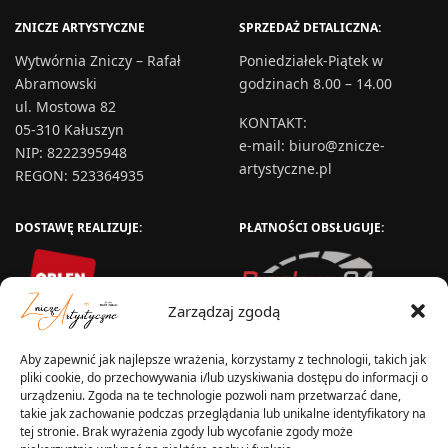
ZNICZE ARTYSTYCZNE
SPRZEDAŻ DETALICZNA:
Wytwórnia Zniczy – Rafał
Poniedziałek-Piątek w
Abramowski
godzinach 8.00 – 14.00
ul. Mostowa 82
KONTAKT
:
05-310 Kałuszyn
e-mail:
biuro@znicze-
NIP: 8222395948
artystyczne.pl
REGON: 523364935
DOSTAWĘ REALIZUJE:
PŁATNOŚCI OBSŁUGUJE:
Zarządzaj zgodą
Aby zapewnić jak najlepsze wrażenia, korzystamy z technologii, takich jak
pliki cookie, do przechowywania i/lub uzyskiwania dostępu do informacji o
urządzeniu. Zgoda na te technologie pozwoli nam przetwarzać dane,
takie jak zachowanie podczas przeglądania lub unikalne identyfikatory na
tej stronie. Brak wyrażenia zgody lub wycofanie zgody może