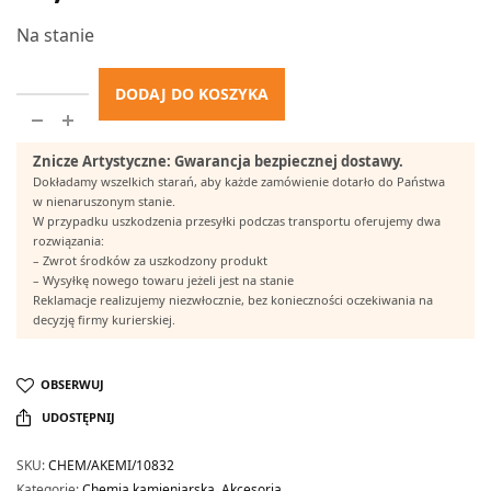
Na stanie
DODAJ DO KOSZYKA
Znicze Artystyczne: Gwarancja bezpiecznej dostawy.
Dokładamy wszelkich starań, aby każde zamówienie dotarło do Państwa
w nienaruszonym stanie.
W przypadku uszkodzenia przesyłki podczas transportu oferujemy dwa
rozwiązania:
– Zwrot środków za uszkodzony produkt
– Wysyłkę nowego towaru jeżeli jest na stanie
Reklamacje realizujemy niezwłocznie, bez konieczności oczekiwania na
decyzję firmy kurierskiej.
OBSERWUJ
UDOSTĘPNIJ
SKU:
CHEM/AKEMI/10832
Kategorie:
Chemia kamieniarska
,
Akcesoria