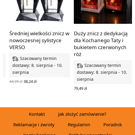
y
Średniej wielkości znicz w
Duży znicz z dedykacją
ń
nowoczesnej sylistyce
dla Kochanego Taty i
VERSO
bukietem czerwonych
róż
Szacowany termin
Szacowany termin
dostawy: 8. sierpnia - 10.
sierpnia
dostawy: 8. sierpnia - 10.
sierpnia
Pierwotna
Aktualna
44,99
zł
38,24
zł
cena
cena
WYBIERZ OPCJE
79,49
zł
wynosiła:
wynosi:
WYBIERZ OPCJE
44,99 zł.
38,24 zł.
Kontakt
Jak złożyć zamówienie?
Reklamacje i zwroty
Regulamin
Poradnik
Konta bankowe
Polityka prywatności