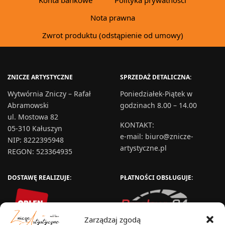
Nota prawna
Zwrot produktu (odstąpienie od umowy)
ZNICZE ARTYSTYCZNE
SPRZEDAŻ DETALICZNA:
Wytwórnia Zniczy – Rafał
Poniedziałek-Piątek w
Abramowski
godzinach 8.00 – 14.00
ul. Mostowa 82
KONTAKT
:
05-310 Kałuszyn
e-mail:
biuro@znicze-
NIP: 8222395948
artystyczne.pl
REGON: 523364935
DOSTAWĘ REALIZUJE:
PŁATNOŚCI OBSŁUGUJE:
Zarządzaj zgodą