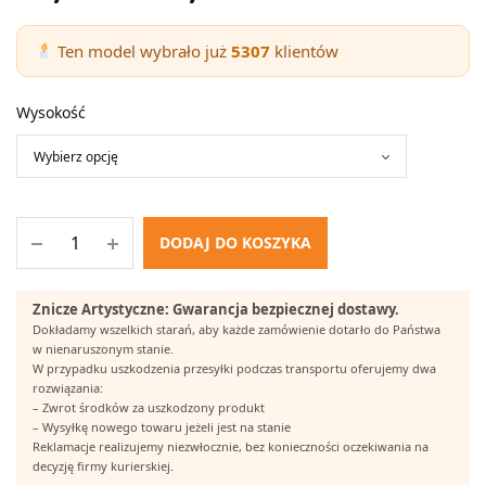
cen: od
10,00 zł
Ten model wybrało już
5307
klientów
do
12,00 zł
Wysokość
DODAJ DO KOSZYKA
Znicze Artystyczne: Gwarancja bezpiecznej dostawy.
Dokładamy wszelkich starań, aby każde zamówienie dotarło do Państwa
w nienaruszonym stanie.
W przypadku uszkodzenia przesyłki podczas transportu oferujemy dwa
rozwiązania:
– Zwrot środków za uszkodzony produkt
– Wysyłkę nowego towaru jeżeli jest na stanie
Reklamacje realizujemy niezwłocznie, bez konieczności oczekiwania na
decyzję firmy kurierskiej.