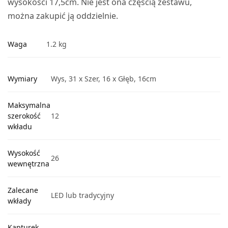
wysokości 17,5cm. Nie jest ona częścią zestawu,
można zakupić ją oddzielnie.
Waga
1.2 kg
Wymiary
Wys, 31 x Szer, 16 x Głęb, 16cm
Maksymalna
szerokość
12
wkładu
Wysokość
26
wewnętrzna
Zalecane
LED lub tradycyjny
wkłady
Kapturek