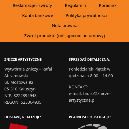
Reklamacje i zwroty
Regulamin
Poradnik
Konta bankowe
Polityka prywatności
Nota prawna
Zwrot produktu (odstąpienie od umowy)
ZNICZE ARTYSTYCZNE
SPRZEDAŻ DETALICZNA:
Wytwórnia Zniczy – Rafał
Poniedziałek-Piątek w
Abramowski
godzinach 8.00 – 14.00
ul. Mostowa 82
KONTAKT
:
05-310 Kałuszyn
e-mail:
biuro@znicze-
NIP: 8222395948
artystyczne.pl
REGON: 523364935
DOSTAWĘ REALIZUJE:
PŁATNOŚCI OBSŁUGUJE: