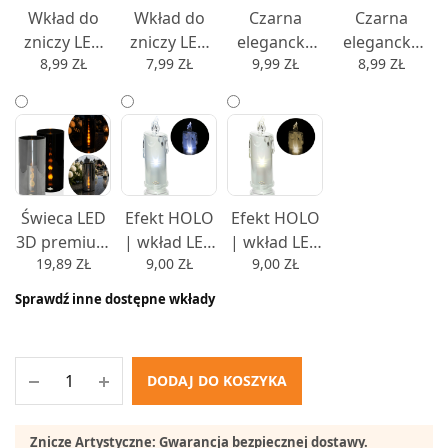
15cm - 15
Wkład do
Wkład do
Czarna
Czarna
zniczy LED
zniczy LED
elegancka
elegancka
8,99
ZŁ
7,99
ZŁ
9,99
ZŁ
8,99
ZŁ
świeca WAX
świeca WAX
nowoczesna
nowoczesna
9,5cm,
9,5cm,
świeca
świeca
12,5cm,
12,5cm,
ledowa
ledowa
15cm lub
15cm lub
imitacja
imitacja
17,5cm -
17,5cm -
wkładu do
wkładu do
17,5
15,5
zniczy wkład
zniczy wkład
do kapliczek
do kapliczek
Świeca LED
Efekt HOLO
Efekt HOLO
9,5cm,
9,5cm,
3D premium
| wkład LED
| wkład LED
13cm,
13cm,
19,89
ZŁ
9,00
ZŁ
9,00
ZŁ
efekt
elegancka
elegancka
15,5cm lub
15,5cm lub
płomienia |
migająca
migająca
Sprawdź inne dostępne wkłady
17,5cm -
17,5cm -
realistyczny
świeca
świeca
17,5
15,5
ogień,
akrylowa
akrylowa
dekoracyjna
18cm -
18cm -
DODAJ DO KOSZYKA
zimny biały
ciepły biały
Znicze Artystyczne: Gwarancja bezpiecznej dostawy.