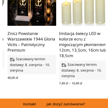
Znicz Powstanie
Imitacja świecy LED w
em
Warszawskie 1944 Gloria
kolorze ecru z
Victis – Patriotyczny
migoczącym płomieniem
Premium
12cm, 13,5cm, 16cm lub
18,5cm
Szacowany termin
Szacowany termin
dostawy: 8. sierpnia - 10.
sierpnia
dostawy: 8. sierpnia - 10.
sierpnia
40,00
zł
WYBIERZ OPCJE
Zakres
–
7,49
zł
10,49
zł
cen: od
WYBIERZ OPCJE
7,49 zł
do
10,49 zł
Kontakt
Jak złożyć zamówienie?