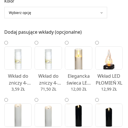
Kolor
Dodaj pasujące wkłady (opcjonalne)
Wkład do
Wkład do
Elegancka
Wkład LED
zniczy 4-
zniczy 4-
świeca LED
PŁOMIEŃ XL
3,59
ZŁ
71,50
ZŁ
12,00
ZŁ
12,99
ZŁ
dniowy
dniowy
w dymionej
LUGO 4 4
LUGO 4 4
imitacji szkła
dni - 1 szt.
dni - 22 szt.
nowoczesny
wkład od
zniczy 10cm,
12,5cm lub