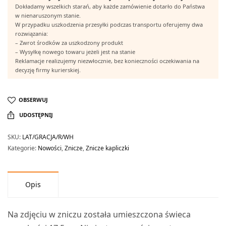
Dokładamy wszelkich starań, aby każde zamówienie dotarło do Państwa
w nienaruszonym stanie.
W przypadku uszkodzenia przesyłki podczas transportu oferujemy dwa
rozwiązania:
– Zwrot środków za uszkodzony produkt
– Wysyłkę nowego towaru jeżeli jest na stanie
Reklamacje realizujemy niezwłocznie, bez konieczności oczekiwania na
decyzję firmy kurierskiej.
OBSERWUJ
UDOSTĘPNIJ
SKU:
LAT/GRACJA/R/WH
Kategorie:
Nowości
,
Znicze
,
Znicze kapliczki
Opis
Na zdjęciu w zniczu została umieszczona świeca