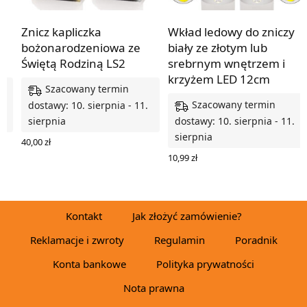
ie
Znicz kapliczka
Wkład ledowy do zniczy
bożonarodzeniowa ze
biały ze złotym lub
Świętą Rodziną LS2
srebrnym wnętrzem i
krzyżem LED 12cm
Szacowany termin
Szacowany termin
.
dostawy: 10. sierpnia - 11.
sierpnia
dostawy: 10. sierpnia - 11.
sierpnia
40,00
zł
WYBIERZ OPCJE
10,99
zł
WYBIERZ OPCJE
Kontakt
Jak złożyć zamówienie?
Reklamacje i zwroty
Regulamin
Poradnik
Konta bankowe
Polityka prywatności
Nota prawna