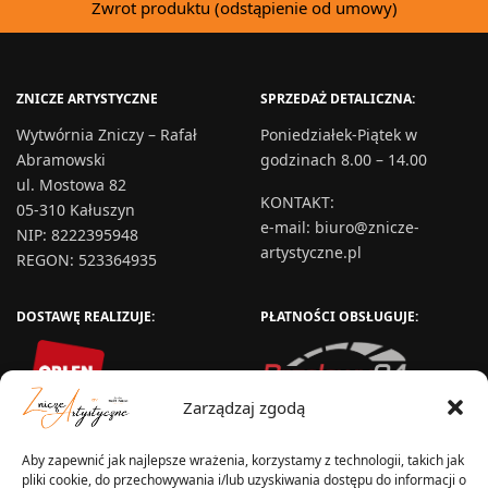
Zwrot produktu (odstąpienie od umowy)
ZNICZE ARTYSTYCZNE
SPRZEDAŻ DETALICZNA:
Wytwórnia Zniczy – Rafał
Poniedziałek-Piątek w
Abramowski
godzinach 8.00 – 14.00
ul. Mostowa 82
KONTAKT
:
05-310 Kałuszyn
e-mail:
biuro@znicze-
NIP: 8222395948
artystyczne.pl
REGON: 523364935
DOSTAWĘ REALIZUJE:
PŁATNOŚCI OBSŁUGUJE:
Zarządzaj zgodą
Aby zapewnić jak najlepsze wrażenia, korzystamy z technologii, takich jak
pliki cookie, do przechowywania i/lub uzyskiwania dostępu do informacji o