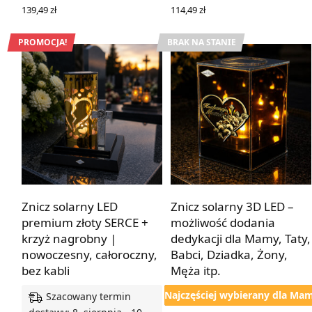
139,49
zł
114,49
zł
WYBIERZ OPCJE
WYBIERZ OPCJE
PROMOCJA!
BRAK NA STANIE
Z dedykacją lub bez
Z dedykacją lub bez
Znicz solarny LED
Znicz solarny 3D LED –
premium złoty SERCE +
możliwość dodania
krzyż nagrobny |
dedykacji dla Mamy, Taty,
nowoczesny, całoroczny,
Babci, Dziadka, Żony,
bez kabli
Męża itp.
Najczęściej wybierany dla Ma
Szacowany termin