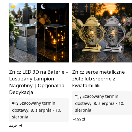
Z dedykacją lub bez
Z dedykacją lub bez
Znicz LED 3D na Baterie –
Znicz serce metaliczne
Lustrzany Lampion
złote lub srebrne z
Nagrobny | Opcjonalna
kwiatami lilii
Dedykacja
Szacowany termin
Szacowany termin
dostawy: 8. sierpnia - 10.
dostawy: 8. sierpnia - 10.
sierpnia
sierpnia
74,99
zł
WYBIERZ OPCJE
44,49
zł
WYBIERZ OPCJE