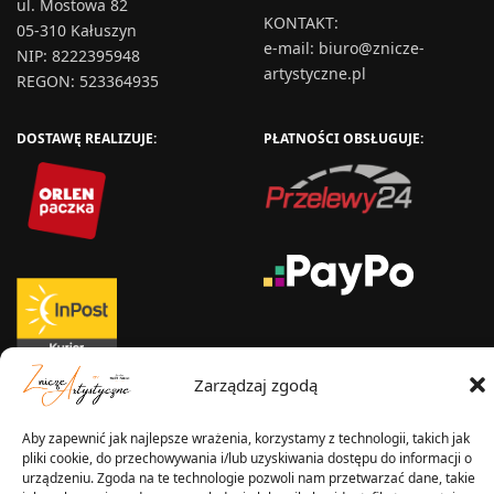
ul. Mostowa 82
KONTAKT
:
05-310 Kałuszyn
e-mail:
biuro@znicze-
NIP: 8222395948
artystyczne.pl
REGON: 523364935
DOSTAWĘ REALIZUJE:
PŁATNOŚCI OBSŁUGUJE:
Zarządzaj zgodą
WYSYŁKA W:
Aby zapewnić jak najlepsze wrażenia, korzystamy z technologii, takich jak
pliki cookie, do przechowywania i/lub uzyskiwania dostępu do informacji o
urządzeniu. Zgoda na te technologie pozwoli nam przetwarzać dane, takie