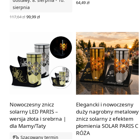
dostawy: 8. sierpnia - 10.
64,49
zł
sierpnia
WYBIERZ OPCJE
Pierwotna
Aktualna
117,64
zł
99,99
zł
cena
cena
WYBIERZ OPCJE
wynosiła:
wynosi:
117,64 zł.
99,99 zł.
Z dedykacją lub bez
Z dedykacją lub bez
Nowoczesny znicz
Elegancki i nowoczesny
solarny LED PARIS –
duży nagrobny metalowy
wersja złota i srebrna |
znicz solarny z efektem
dla Mamy/Taty
płomienia SOLAR PARIS C
RÓŻA
Szacowany termin