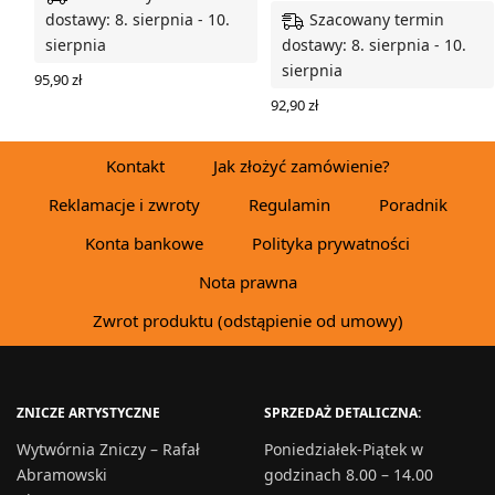
Szacowany termin
dostawy: 8. sierpnia - 10.
sierpnia
dostawy: 8. sierpnia - 10.
sierpnia
95,90
zł
WYBIERZ OPCJE
92,90
zł
WYBIERZ OPCJE
Kontakt
Jak złożyć zamówienie?
Reklamacje i zwroty
Regulamin
Poradnik
Konta bankowe
Polityka prywatności
Nota prawna
Zwrot produktu (odstąpienie od umowy)
ZNICZE ARTYSTYCZNE
SPRZEDAŻ DETALICZNA:
Wytwórnia Zniczy – Rafał
Poniedziałek-Piątek w
Abramowski
godzinach 8.00 – 14.00