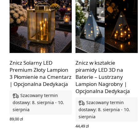
Z dedykacją lub bez
Z dedykacją lub bez
Znicz Solarny LED
Znicz w kształcie
Premium Złoty Lampion
piramidy LED 3D na
3 Płomienie na Cmentarz
Baterie – Lustrzany
| Opcjonalna Dedykacja
Lampion Nagrobny |
Opcjonalna Dedykacja
Szacowany termin
Szacowany termin
dostawy: 8. sierpnia - 10.
sierpnia
dostawy: 8. sierpnia - 10.
sierpnia
89,00
zł
WYBIERZ OPCJE
44,49
zł
WYBIERZ OPCJE