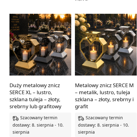
WYBIERZ OPCJE
Z dedykacją lub bez
Z dedykacją lub bez
Duży metalowy znicz
Metalowy znicz SERCE M
SERCE XL – lustro,
– metalik, lustro, tuleja
szklana tuleja – złoty,
szklana – złoty, srebrny i
srebrny lub grafitowy
grafit
Szacowany termin
Szacowany termin
dostawy: 8. sierpnia - 10.
dostawy: 8. sierpnia - 10.
sierpnia
sierpnia