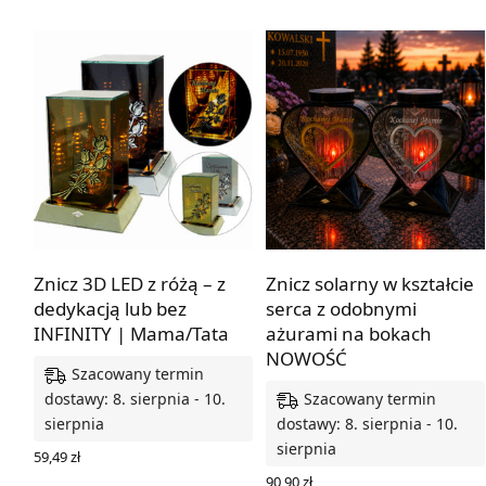
Z dedykacją lub bez
Z dedykacją lub bez
Znicz 3D LED z różą – z
Znicz solarny w kształcie
dedykacją lub bez
serca z odobnymi
INFINITY | Mama/Tata
ażurami na bokach
NOWOŚĆ
Szacowany termin
Szacowany termin
dostawy: 8. sierpnia - 10.
sierpnia
dostawy: 8. sierpnia - 10.
sierpnia
59,49
zł
WYBIERZ OPCJE
90,90
zł