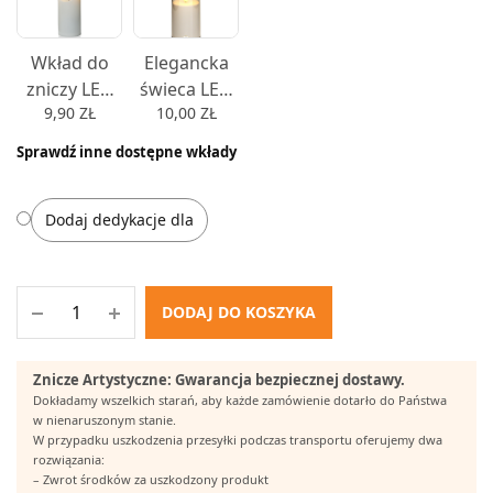
Wkład do
Elegancka
zniczy LED
świeca LED
9,90
ZŁ
10,00
ZŁ
świeca WAX
w dymionej
9,5cm,
imitacji szkła
Sprawdź inne dostępne wkłady
12,5cm,
nowoczesny
15cm lub
wkład od
17,5cm - 9,5
zniczy 10cm,
Dodaj dedykacje dla
12,5cm lub
15cm - 10
DODAJ DO KOSZYKA
Znicze Artystyczne: Gwarancja bezpiecznej dostawy.
Dokładamy wszelkich starań, aby każde zamówienie dotarło do Państwa
w nienaruszonym stanie.
W przypadku uszkodzenia przesyłki podczas transportu oferujemy dwa
rozwiązania:
– Zwrot środków za uszkodzony produkt