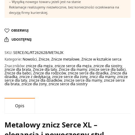
– Wysyłkę nowego towaru jeżeli jest na stanie
Reklamacje realizujemy niezwłocznie, bez konieczności oczekiwania na
decyzję firmy kurierskiej.
OBSERWUJ
UDOSTĘPNIJ
SKU:
SERCE/XL/RT262628/METALIK
Kategorie:
Nowości
,
Znicze
,
Znicze metalowe
,
Znicze w kształcie serca
Znaczników:
znicze dla męża
,
znicze serce dla męża
,
znicze dla siostry
,
znicze dla brata
,
Znicze dla taty
,
Znicze dla mamy
,
znicze serce dla babci
,
Znicze dla babci
,
Znicze dla rodziców
,
znicze serce dla dziadka
,
Znicze dla
dziadka
,
znicze z dedykacją
,
znicze serce dla żony
,
znicz dla mamy
,
znicze
serce dla taty
,
znicze dla dziadków
,
znicze serce dla mamy
,
znicze serce
dla brata
,
znicze dla żony
,
znicze serce dla siostry
Opis
Metalowy znicz Serce XL –
elegancja i nowoczesny styl