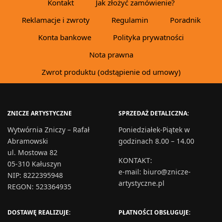
Kontakt
Jak złożyć zamówienie?
Reklamacje i zwroty
Regulamin
Poradnik
Konta bankowe
Polityka prywatności
Nota prawna
Zwrot produktu (odstąpienie od umowy)
ZNICZE ARTYSTYCZNE
SPRZEDAŻ DETALICZNA:
Wytwórnia Zniczy – Rafał
Poniedziałek-Piątek w
Abramowski
godzinach 8.00 – 14.00
ul. Mostowa 82
KONTAKT
:
05-310 Kałuszyn
e-mail:
biuro@znicze-
NIP: 8222395948
artystyczne.pl
REGON: 523364935
DOSTAWĘ REALIZUJE:
PŁATNOŚCI OBSŁUGUJE: