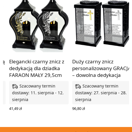
cją
Elegancki czarny znicz z
Duży czarny znicz
dedykacją dla dziadka
personalizowany GRACJA
FARAON MAŁY 29,5cm
– dowolna dedykacja
Szacowany termin
Szacowany termin
.
dostawy: 11. sierpnia - 12.
dostawy: 27. sierpnia - 28.
sierpnia
sierpnia
41,49
zł
96,80
zł
WYBIERZ OPCJE
WYBIERZ OPCJE