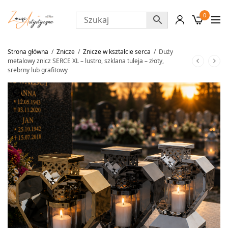
0
Strona główna
/
Znicze
/
Znicze w kształcie serca
/
Duży
metalowy znicz SERCE XL – lustro, szklana tuleja – złoty,
srebrny lub grafitowy